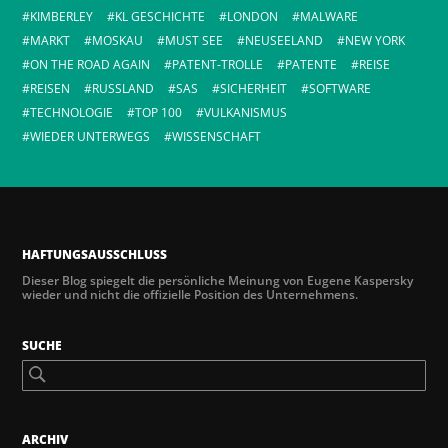
KIMBERLEY
KL GESCHICHTE
LONDON
MALWARE
MARKT
MOSKAU
MUST SEE
NEUSEELAND
NEW YORK
ON THE ROAD AGAIN
PATENT-TROLLE
PATENTE
REISE
REISEN
RUSSLAND
SAS
SICHERHEIT
SOFTWARE
TECHNOLOGIE
TOP 100
VULKANISMUS
WIEDER UNTERWEGS
WISSENSCHAFT
HAFTUNGSAUSSCHLUSS
Dieser Blog spiegelt die persönliche Meinung von Eugene Kaspersky
wieder und nicht die offizielle Position des Unternehmens.
SUCHE
ARCHIV