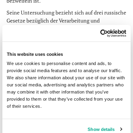
bezweifeln ist.
Seine Untersuchung bezieht sich auf drei russische
Gesetze bezüglich der Verarbeitung und
Speicherung von Daten; denn auf diese nehmen
einige der „Experten“ und Journalisten häufig
Bezug, wenn sie über uns berichten. Meiner
Meinung nach nicht nur völlig unangebracht,
This website uses cookies
sondern zudem auch noch falsch. Mit dieser
We use cookies to personalise content and ads, to
unabhängigen Analyse wird nämlich ein für alle
provide social media features and to analyse our traffic.
Mal belegt, dass wir (KL) nicht an ein einziges
We also share information about your use of our site with
dieser drei Gesetze gebunden sind – aus einem
our social media, advertising and analytics partners who
einfachen Grund: wir sind weder ein Internet-
may combine it with other information that you’ve
provided to them or that they’ve collected from your use
noch ein Mobilfunkanbieter! Denn nur diese
of their services.
beiden Arten von Anbietern sind an die Gesetze
gebunden, mit denen wir, warum auch immer, so
oft in Verbindung gebracht werden.
Show details