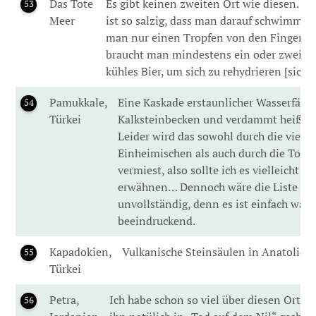
Das Tote
Es gibt keinen zweiten Ort wie diesen. D
53
Meer
ist so salzig, dass man darauf schwimmt
man nur einen Tropfen von den Fingern a
braucht man mindestens ein oder zwei F
kühles Bier, um sich zu rehydrieren [sic!].
Pamukkale,
Eine Kaskade erstaunlicher Wasserfälle
54
Türkei
Kalksteinbecken und verdammt heiße Q
Leider wird das sowohl durch die viele
Einheimischen als auch durch die Tour
vermiest, also sollte ich es vielleicht ga
erwähnen… Dennoch wäre die Liste da
unvollständig, denn es ist einfach wah
beeindruckend.
Kapadokien,
Vulkanische Steinsäulen in Anatolien.
55
Türkei
Petra,
Ich habe schon so viel über diesen Ort g
56