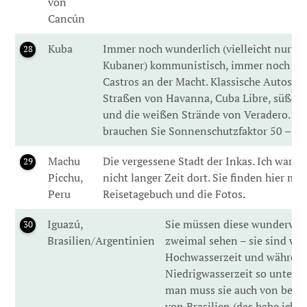
von
Cancún
Kuba
Immer noch wunderlich (vielleicht nur für
28
Kubaner) kommunistisch, immer noch mi
Castros an der Macht. Klassische Autos au
Straßen von Havanna, Cuba Libre, süße M
und die weißen Strände von Veradero. Hi
brauchen Sie Sonnenschutzfaktor 50 – m
Machu
Die vergessene Stadt der Inkas. Ich war vo
29
Picchu,
nicht langer Zeit dort. Sie finden hier me
Peru
Reisetagebuch und die Fotos.
Iguazú,
Sie müssen diese wundervoll
30
Brasilien/Argentinien
zweimal sehen – sie sind wä
Hochwasserzeit und während
Niedrigwasserzeit so untersch
man muss sie auch von beide
von Brasilien (das habe ich 