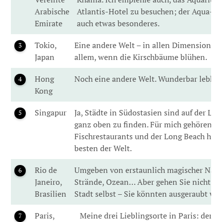
Arabische
Atlantis-Hotel zu besuchen; der Aqua-Par
Emirate
auch etwas besonderes.
Tokio,
Eine andere Welt – in allen Dimensionen.
3
Japan
allem, wenn die Kirschbäume blühen.
Hong
Noch eine andere Welt. Wunderbar lebhaf
4
Kong
Singapur
Ja, Städte in Südostasien sind auf der List
5
ganz oben zu finden. Für mich gehören di
Fischrestaurants und der Long Beach hier
besten der Welt.
Rio de
Umgeben von erstaunlich magischer Natur
6
Janeiro,
Strände, Ozean… Aber gehen Sie nicht zu t
Brasilien
Stadt selbst – Sie könnten ausgeraubt we
Paris,
Meine drei Lieblingsorte in Paris: der E
7