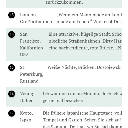
zurückzukommen.
London,
„Wenn ein Mann müde an London w
13
Großbritannien
müde am Leben.“ Wie recht Dr. Joh
San
Eine attraktive, hügelige Stadt. Schöne
14
Francisco,
niedliche Straßenbahnen, Dirty Harry, 
Kalifornien,
eine hochverdiente, rote Brücke… Nich
USA
St.
Weiße Nächte, Brücken, Dostojewski, S
15
Petersburg,
Russland
Vendig,
Ich war noch nie in Murano, doch ich wür
16
Italien
gerne mal besuchen.
Kyoto,
Die frühere japanische Hauptstadt, voll al
17
Japan
Tempel und Gärten. Sehen Sie sich auf jed
das Samurai-Dorf an, wo Sie sich komplet