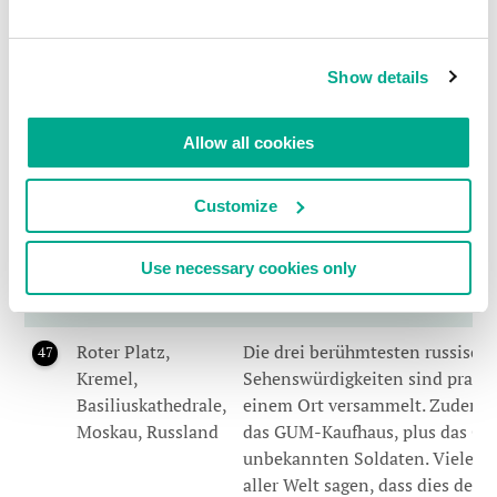
Schottische
Eine Tour der Brennereien ist eine gut
44
Highlands
Sie Single-Malt-Whiskys mögen. Von de
Show details
und Inseln
Skye die übernatürlich aussergewöhnli
sie war vulkanisch; allerdings gibt es h
Allow all cookies
Brennerei, dafür eine ganz besondere.
Norwegische
Hier war ich noch nicht, aber jeder de
45
Customize
Fjorde
einmal gesehen hat, schwärmt meist 
Use necessary cookies only
Sardinien,
Hier war ich noch nicht. Dito.
46
Italien
Roter Platz,
Die drei berühmtesten russisch
47
Kremel,
Sehenswürdigkeiten sind prakti
Basiliuskathedrale,
einem Ort versammelt. Zudem is
Moskau, Russland
das GUM-Kaufhaus, plus das Gr
unbekannten Soldaten. Viele un
aller Welt sagen, dass dies der 