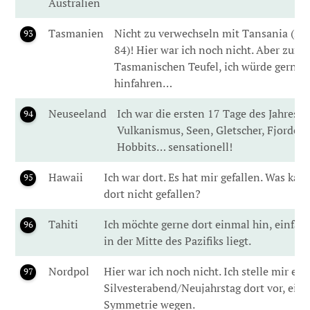
Australien
Tasmanien
Nicht zu verwechseln mit Tansania (sie
93
84)! Hier war ich noch nicht. Aber zum
Tasmanischen Teufel, ich würde gerne 
hinfahren…
Neuseeland
Ich war die ersten 17 Tage des Jahres 2
94
Vulkanismus, Seen, Gletscher, Fjorde, W
Hobbits… sensationell!
Hawaii
Ich war dort. Es hat mir gefallen. Was ka
95
dort nicht gefallen?
Tahiti
Ich möchte gerne dort einmal hin, einfach
96
in der Mitte des Pazifiks liegt.
Nordpol
Hier war ich noch nicht. Ich stelle mir ei
97
Silvesterabend/Neujahrstag dort vor, einf
Symmetrie wegen.