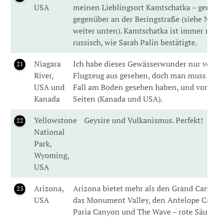
USA
meinen Lieblingsort Kamtschatka – gena
gegenüber an der Beringstraße (siehe N
weiter unten). Kamtschatka ist immer no
russisch, wie Sarah Palin bestätigte.
Niagara
Ich habe dieses Gewässerwunder nur von
21
River,
Flugzeug aus gesehen, doch man muss es 
USA und
Fall am Boden gesehen haben, und von b
Kanada
Seiten (Kanada und USA).
Yellowstone
Geysire und Vulkanismus. Perfekt!
22
National
Park,
Wyoming,
USA
Arizona,
Arizona bietet mehr als den Grand Canyo
23
USA
das Monument Valley, den Antelope Can
Paria Canyon und The Wave – rote Säulen