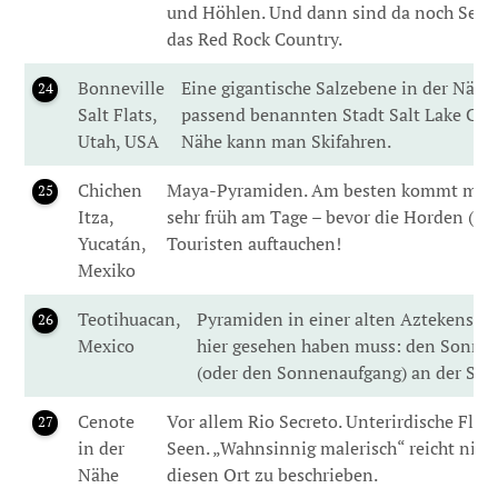
und Höhlen. Und dann sind da noch Sed
das Red Rock Country.
Bonneville
Eine gigantische Salzebene in der Nähe
24
Salt Flats,
passend benannten Stadt Salt Lake City
Utah, USA
Nähe kann man Skifahren.
Chichen
Maya-Pyramiden. Am besten kommt man 
25
Itza,
sehr früh am Tage – bevor die Horden (and
Yucatán,
Touristen auftauchen!
Mexiko
Teotihuacan,
Pyramiden in einer alten Aztekensta
26
Mexico
hier gesehen haben muss: den Sonne
(oder den Sonnenaufgang) an der So
Cenote
Vor allem Rio Secreto. Unterirdische Flüs
27
in der
Seen. „Wahnsinnig malerisch“ reicht nich
Nähe
diesen Ort zu beschrieben.