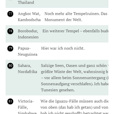
Thailand
Angkor Wat,
Noch mehr alte Tempelruinen. Das grö
77
Kambodscha
Monument der Welt.
Borobodur,
Ein weiterer Tempel – ebenfalls buddhi
78
Indonesien
Papua-
Hier war ich noch nicht.
79
Neuguinea
Sahara,
Salzige Seen, Oasen und ganz schön viel
80
Nordafrika
größte Wüste der Welt, wahnsinnig bee
– vor allem beim Sonnenuntergang (ich
Sonnenaufgang verschlafen). Ich habe di
Tunesien gesehen.
Victoria-
Wie die Iguazu-Fälle müssen auch diese
81
Fälle,
von oben (das hab ich getan) und von un
Simbabwe
hab ich nicht geschafft) betrachtet werde