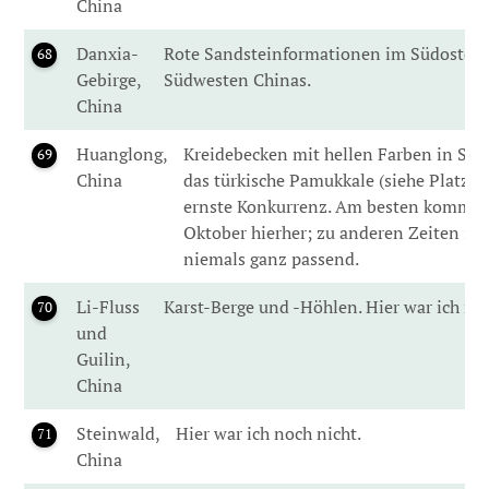
China
Danxia-
Rote Sandsteinformationen im Südosten
68
Gebirge,
Südwesten Chinas.
China
Huanglong,
Kreidebecken mit hellen Farben in Sich
69
China
das türkische Pamukkale (siehe Platz 5
ernste Konkurrenz. Am besten kommt
Oktober hierher; zu anderen Zeiten ist
niemals ganz passend.
Li-Fluss
Karst-Berge und -Höhlen. Hier war ich noc
70
und
Guilin,
China
Steinwald,
Hier war ich noch nicht.
71
China