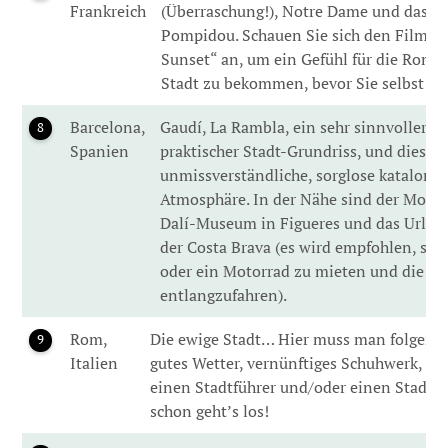
Frankreich
(Überraschung!), Notre Dame und das C
Pompidou. Schauen Sie sich den Film „B
Sunset“ an, um ein Gefühl für die Roman
Stadt zu bekommen, bevor Sie selbst hi
Barcelona,
Gaudí, La Rambla, ein sehr sinnvoller u
8
Spanien
praktischer Stadt-Grundriss, und diese
unmissverständliche, sorglose katalonis
Atmosphäre. In der Nähe sind der Monts
Dalí-Museum in Figueres und das Urlau
der Costa Brava (es wird empfohlen, sic
oder ein Motorrad zu mieten und die Kü
entlangzufahren).
Rom,
Die ewige Stadt… Hier muss man folgend
9
Italien
gutes Wetter, vernünftiges Schuhwerk, Hef
einen Stadtführer und/oder einen Stadtp
schon geht’s los!