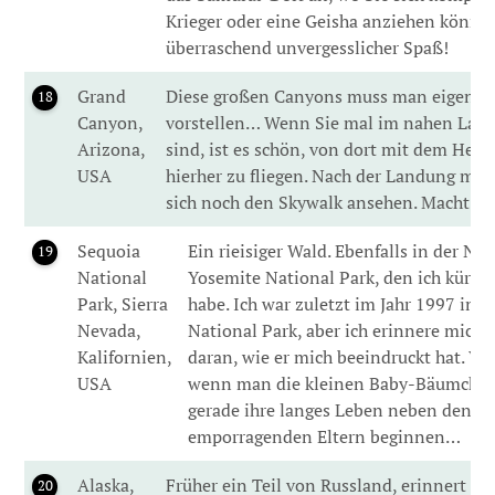
Krieger oder eine Geisha anziehen können
überraschend unvergesslicher Spaß!
Grand
Diese großen Canyons muss man eigentli
18
Canyon,
vorstellen… Wenn Sie mal im nahen Las 
Arizona,
sind, ist es schön, von dort mit dem Heli
USA
hierher zu fliegen. Nach der Landung müs
sich noch den Skywalk ansehen. Macht sc
Sequoia
Ein rieisiger Wald. Ebenfalls in der Näh
19
National
Yosemite National Park, den ich kürzli
Park, Sierra
habe. Ich war zuletzt im Jahr 1997 im 
Nevada,
National Park, aber ich erinnere mich
Kalifornien,
daran, wie er mich beeindruckt hat. Vor
USA
wenn man die kleinen Baby-Bäumchen 
gerade ihre langes Leben neben den
emporragenden Eltern beginnen…
Alaska,
Früher ein Teil von Russland, erinnert di
20