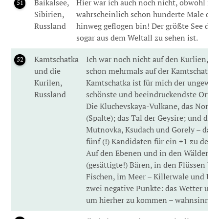
Baikalsee,
Hier war ich auch noch nicht, obwohl ich
51
Sibirien,
wahrscheinlich schon hunderte Male dar
Russland
hinweg geflogen bin! Der größte See der 
sogar aus dem Weltall zu sehen ist.
Kamtschatka
Ich war noch nicht auf den Kurlien, ab
52
und die
schon mehrmals auf der Kamtschatka-
Kurilen,
Kamtschatka ist für mich der ungewöh
Russland
schönste und beeindruckendste Ort de
Die Kluchevskaya-Vulkane, das Nord-P
(Spalte); das Tal der Geysire; und die
Mutnovka, Ksudach und Gorely – das s
fünf (!) Kandidaten für ein +1 zu den
Auf den Ebenen und in den Wäldern –
(gesättigte!) Bären, in den Flüssen 
Fischen, im Meer – Killerwale und U-
zwei negative Punkte: das Wetter und
um hierher zu kommen – wahnsinnig v