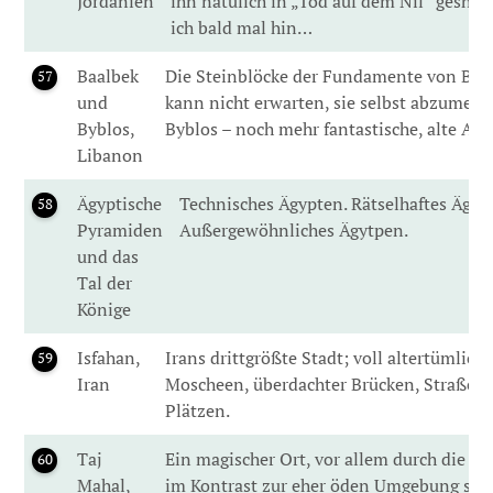
Jordanien
ihn natülich in „Tod auf dem Nil“ geshen
ich bald mal hin…
Baalbek
Die Steinblöcke der Fundamente von Baal
57
und
kann nicht erwarten, sie selbst abzumess
Byblos,
Byblos – noch mehr fantastische, alte Ant
Libanon
Ägyptische
Technisches Ägypten. Rätselhaftes Ägyp
58
Pyramiden
Außergewöhnliches Ägytpen.
und das
Tal der
Könige
Isfahan,
Irans drittgrößte Stadt; voll altertümliche
59
Iran
Moscheen, überdachter Brücken, Straßen
Plätzen.
Taj
Ein magischer Ort, vor allem durch die Art
60
Mahal,
im Kontrast zur eher öden Umgebung steh