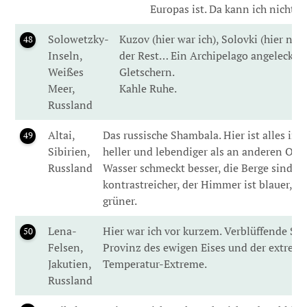
Europas ist. Da kann ich nichts 
Solowetzky-
Kuzov (hier war ich), Solovki (hier noc
48
Inseln,
der Rest… Ein Archipelago angeleckt 
Weißes
Gletschern.
Meer,
Kahle Ruhe.
Russland
Altai,
Das russische Shambala. Hier ist alles ir
49
Sibirien,
heller und lebendiger als an anderen Orte
Russland
Wasser schmeckt besser, die Berge sind
kontrastreicher, der Himmer ist blauer, da
grüner.
Lena-
Hier war ich vor kurzem. Verblüffende Säu
50
Felsen,
Provinz des ewigen Eises und der extrem
Jakutien,
Temperatur-Extreme.
Russland