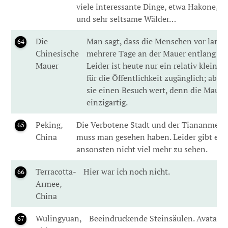
viele interessante Dinge, etwa Hakone, 
und sehr seltsame Wälder…
Die
Man sagt, dass die Menschen vor langer
64
Chinesische
mehrere Tage an der Mauer entlang ge
Mauer
Leider ist heute nur ein relativ kleine
für die Öffentlichkeit zugänglich; aber
sie einen Besuch wert, denn die Mauer 
einzigartig.
Peking,
Die Verbotene Stadt und der Tiananmen-P
65
China
muss man gesehen haben. Leider gibt es 
ansonsten nicht viel mehr zu sehen.
Terracotta-
Hier war ich noch nicht.
66
Armee,
China
Wulingyuan,
Beeindruckende Steinsäulen. Avatars 
67