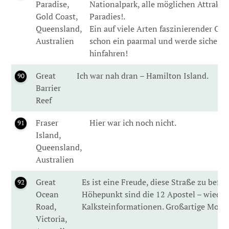
Paradise,
Nationalpark, alle möglichen Attrakt
Gold Coast,
Paradies!.
Queensland,
Ein auf viele Arten faszinierender Ort.
Australien
schon ein paarmal und werde sicher w
hinfahren!
Great
Ich war nah dran – Hamilton Island.
90
Barrier
Reef
Fraser
Hier war ich noch nicht.
91
Island,
Queensland,
Australien
Great
Es ist eine Freude, diese Straße zu befah
92
Ocean
Höhepunkt sind die 12 Apostel – wieder
Road,
Kalksteinformationen. Großartige Mon
Victoria,