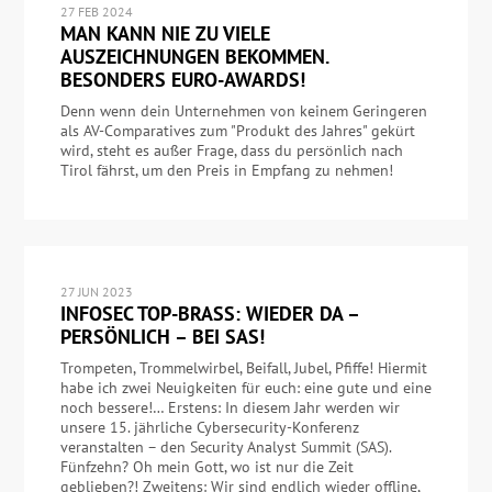
27 FEB 2024
MAN KANN NIE ZU VIELE
AUSZEICHNUNGEN BEKOMMEN.
BESONDERS EURO-AWARDS!
Denn wenn dein Unternehmen von keinem Geringeren
als AV-Comparatives zum "Produkt des Jahres" gekürt
wird, steht es außer Frage, dass du persönlich nach
Tirol fährst, um den Preis in Empfang zu nehmen!
27 JUN 2023
INFOSEC TOP-BRASS: WIEDER DA –
PERSÖNLICH – BEI SAS!
Trompeten, Trommelwirbel, Beifall, Jubel, Pfiffe! Hiermit
habe ich zwei Neuigkeiten für euch: eine gute und eine
noch bessere!… Erstens: In diesem Jahr werden wir
unsere 15. jährliche Cybersecurity-Konferenz
veranstalten – den Security Analyst Summit (SAS).
Fünfzehn? Oh mein Gott, wo ist nur die Zeit
geblieben?! Zweitens: Wir sind endlich wieder offline,