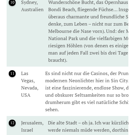
Sydney,
Wunderschöne Bucht, das Opernhaus, di
10
Australien
Bondi Beach, fliegende Füchse… Insges
überaus charmante und freundliche Stadt
denke, zum Leben – nicht nur zum Besu
Melbourne die Nase vorn). Und: der Mo
National Park und die vielfarbigen Mus
riesigen Höhlen (von denen es einige gib
man auf jeden Fall zwei bis drei Tage da
braucht).
Las
Es sind nicht nur die Casinos, der Prunk 
11
Vegas,
modernen Neonlichter hier in Sin City. Di
Nevada,
ist eine faszinierende, endlose Show, die
USA
und obskurer Seltsamkeiten nur so brodel
drumherum gibt es viel natürliche Schönh
sehen.
Jerusalem,
Die alte Stadt – oh ja. Ich war kürzlich d
12
Israel
werde niemals müde werden, dorthin