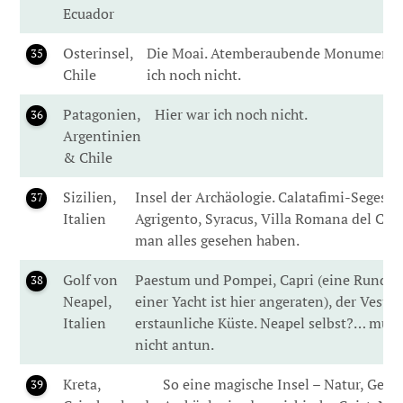
Ecuador
Osterinsel,
Die Moai. Atemberaubende Monumente.
35
Chile
ich noch nicht.
Patagonien,
Hier war ich noch nicht.
36
Argentinien
& Chile
Sizilien,
Insel der Archäologie. Calatafimi-Segesta
37
Italien
Agrigento, Syracus, Villa Romana del Cas
man alles gesehen haben.
Golf von
Paestum und Pompei, Capri (eine Rundre
38
Neapel,
einer Yacht ist hier angeraten), der Vesuv,
Italien
erstaunliche Küste. Neapel selbst?… mus
nicht antun.
Kreta,
So eine magische Insel – Natur, Gesch
39