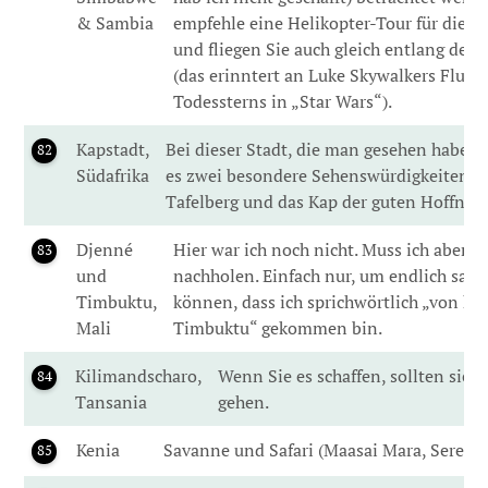
& Sambia
empfehle eine Helikopter-Tour für die be
und fliegen Sie auch gleich entlang des
(das erinntert an Luke Skywalkers Flug 
Todessterns in „Star Wars“).
Kapstadt,
Bei dieser Stadt, die man gesehen haben 
82
Südafrika
es zwei besondere Sehenswürdigkeiten: 
Tafelberg und das Kap der guten Hoffnun
Djenné
Hier war ich noch nicht. Muss ich aber 
83
und
nachholen. Einfach nur, um endlich sage
Timbuktu,
können, dass ich sprichwörtlich „von hie
Mali
Timbuktu“ gekommen bin.
Kilimandscharo,
Wenn Sie es schaffen, sollten sie b
84
Tansania
gehen.
Kenia
Savanne und Safari (Maasai Mara, Serenget
85