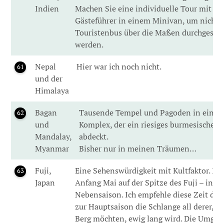
Indien
Machen Sie eine individuelle Tour mit e
Gästeführer in einem Minivan, um nicht 
Touristenbus über die Maßen durchgeschü
werden.
Nepal
Hier war ich noch nicht.
61
und der
Himalaya
Bagan
Tausende Tempel und Pagoden in einem
62
und
Komplex, der ein riesiges burmesisches 
Mandalay,
abdeckt.
Myanmar
Bisher nur in meinen Träumen…
Fuji,
Eine Sehenswürdigkeit mit Kultfaktor. Ich
63
Japan
Anfang Mai auf der Spitze des Fuji – in de
Nebensaison. Ich empfehle diese Zeit des 
zur Hauptsaison die Schlange all derer, di
Berg möchten, ewig lang wird. Die Umgeb