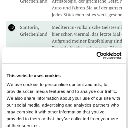
Griechenland
Archäologie, der grichische Geist. Ne
Auto und fahren Sie auf der ganzen I
Jedes Stückchen ist es wert, gesehen
Santorin,
Mediterran-vulkanische Geistesmisch
40
Griechenland
hier schon viermal, das letzte Mal er
Aufgrund meiner Empfehlung sind au
Freunde hierher gekommen. Bisher ha
bereut.
Island
Vulkanismus und damit verwandte Mega
41
Landschaft. Dass Island auf dieser – meine
This website uses cookies
auftaucht, war ja klar!
We use cookies to personalise content and ads, to
provide social media features and to analyse our traffic.
Grönland
Besteigen Sie die Gletscher, wenn möglic
42
We also share information about your use of our site with
our social media, advertising and analytics partners who
Die Strände
Man sagt, sie beeindrucken einen auf ei
43
may combine it with other information that you’ve
der
makabre Art.
provided to them or that they’ve collected from your use
Normandie,
of their services.
Frankreich