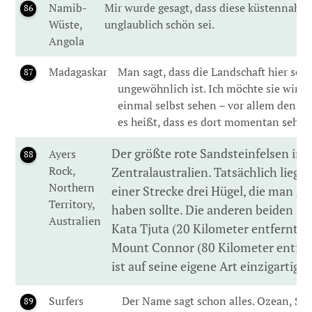
Namib-
Mir wurde gesagt, dass diese küstennahe
86
Wüste,
unglaublich schön sei.
Angola
Madagaskar
Man sagt, dass die Landschaft hier sehr
87
ungewöhnlich ist. Ich möchte sie wirkl
einmal selbst sehen – vor allem den B
es heißt, dass es dort momentan sehr ge
Der größte rote Sandsteinfelsen in
Ayers
88
Rock,
Zentralaustralien. Tatsächlich liegen
Northern
einer Strecke drei Hügel, die man g
Territory,
haben sollte. Die anderen beiden si
Australien
Kata Tjuta (20 Kilometer entfernt) 
Mount Connor (80 Kilometer entfern
ist auf seine eigene Art einzigartig./
Surfers
Der Name sagt schon alles. Ozean, Str
89