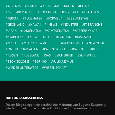
#EVENTS
AFRIKA
ALTAI
AUSTRALIEN
CHINA
CYBERKRIMINELLE
EUGENE KASPERSKY
F1
FEATURES
FERRARI
FLUGHAFEN
FORMEL 1
GEBURTSTAG
GRÖNLAND
HAWAII
I-NEWS
INDUSTRIE
IT-BRANCHE
JAPAN
KAMCHATKA
KAMTSCHATKA
KASPERSKY LAB
KIMBERLEY
KL GESCHICHTE
LONDON
MALWARE
MARKT
MOSKAU
MUST SEE
NEUSEELAND
NEW YORK
ON THE ROAD AGAIN
PATENT-TROLLE
PATENTE
REISE
REISEN
RUSSLAND
SAS
SICHERHEIT
SOFTWARE
TECHNOLOGIE
TOP 100
VULKANISMUS
WIEDER UNTERWEGS
WISSENSCHAFT
HAFTUNGSAUSSCHLUSS
Dieser Blog spiegelt die persönliche Meinung von Eugene Kaspersky
wieder und nicht die offizielle Position des Unternehmens.