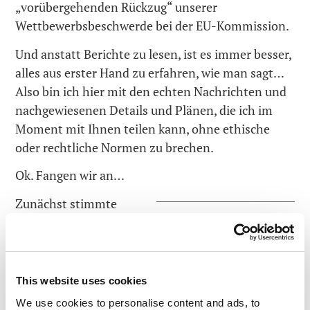
„vorübergehenden Rückzug“ unserer
Wettbewerbsbeschwerde bei der EU-Kommission.
Und anstatt Berichte zu lesen, ist es immer besser,
alles aus erster Hand zu erfahren, wie man sagt…
Also bin ich hier mit den echten Nachrichten und
nachgewiesenen Details und Plänen, die ich im
Moment mit Ihnen teilen kann, ohne ethische
oder rechtliche Normen zu brechen.
Ok. Fangen wir an…
Zunächst stimmte
Microsoft hat eine
Microsoft, wie
zweigleisige
erwartet, nicht mit
unseren Klagen
Vorgehensweise: (i)
überein. „Wir haben
formelle Leugnung; (ii)
This website uses cookies
keine Bedingungen
spezifische praktische
We use cookies to personalise content and ads, to