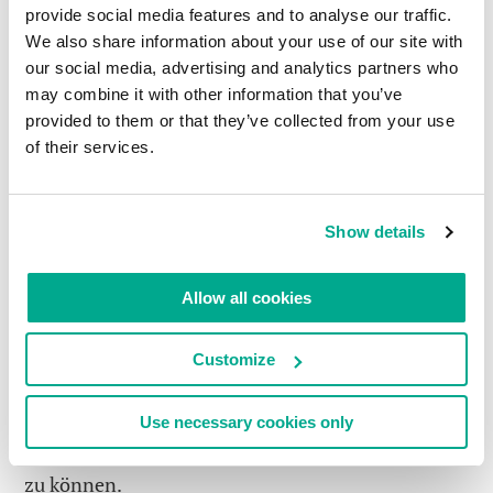
geschaffen… „, „wir
provide social media features and to analyse our traffic.
Schritte, um den
haben gegen nichts
We also share information about your use of our site with
Forderungen des
verstoßen… “ und
our social media, advertising and analytics partners who
Kartellamts
may combine it with other information that you’ve
sogar: „wir dominieren
entgegenzutreten
provided to them or that they’ve collected from your use
nicht… “ Aber Fakten
of their services.
sind hartnäckige Dinge
und trotz der formellen Leugnungen hat
Microsoft bezüglich der Richtigstellung der
Show details
Situation ein paar entscheidende Maßnahmen
getroffen. Und es sieht so aus, als ob unsere
Allow all cookies
Aktionen Microsoft dazu ermutigt haben, dies zu
tun. Natürlich gibt es noch mehr, was getan
Customize
werden muss, aber das ist wenigstens ein guter
Start dahingehend, dass Verbraucher die
Möglichkeit haben, die beste
Use necessary cookies only
Internetsicherheitslösung speziell für sich wählen
zu können.