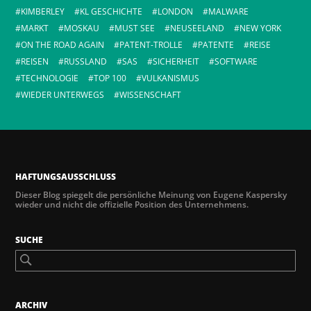
KIMBERLEY
KL GESCHICHTE
LONDON
MALWARE
MARKT
MOSKAU
MUST SEE
NEUSEELAND
NEW YORK
ON THE ROAD AGAIN
PATENT-TROLLE
PATENTE
REISE
REISEN
RUSSLAND
SAS
SICHERHEIT
SOFTWARE
TECHNOLOGIE
TOP 100
VULKANISMUS
WIEDER UNTERWEGS
WISSENSCHAFT
HAFTUNGSAUSSCHLUSS
Dieser Blog spiegelt die persönliche Meinung von Eugene Kaspersky
wieder und nicht die offizielle Position des Unternehmens.
SUCHE
ARCHIV