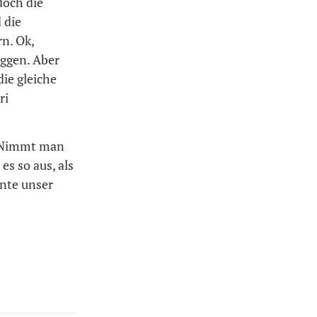
doch die
 die
n. Ok,
aggen. Aber
die gleiche
ri
 Nimmt man
es so aus, als
nnte unser