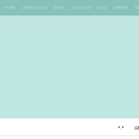
HOME
ÜBER EUGENE
ZITATE
ZUM LESEN
VLOG
TERMINE
TA
*.*
G