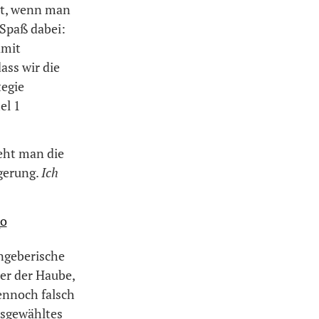
eht, wenn man
Spaß dabei:
amit
ass wir die
tegie
el 1
ieht man die
ngerung.
Ich
angeberische
er der Haube,
ennoch falsch
ausgewähltes