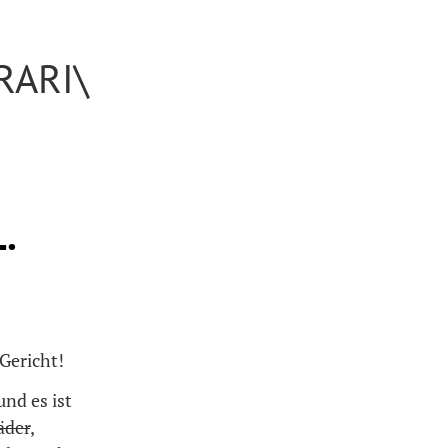
RARI\
.
Gericht!
und es ist
äder
,