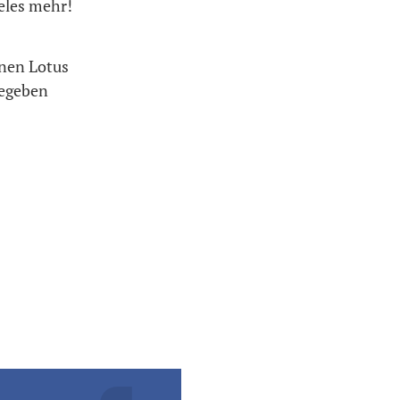
eles mehr!
enen Lotus
gegeben
.