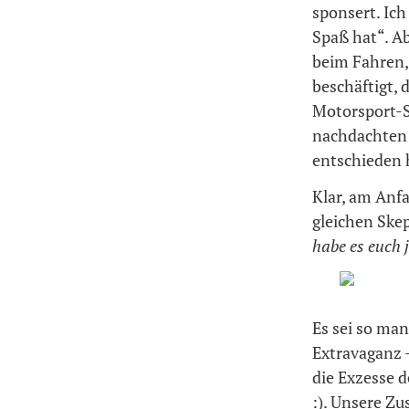
sponsert. Ich
Spaß hat“. Ab
beim Fahren,
beschäftigt, 
Motorsport-S
nachdachten –
entschieden 
Klar, am Anfa
gleichen Ske
habe es euch 
Es sei so ma
Extravaganz 
die Exzesse 
:). Unsere Zu