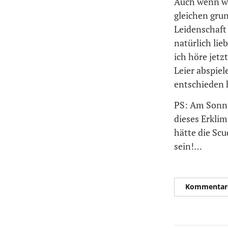
Auch wenn wi
gleichen gru
Leidenschaft 
natürlich lie
ich höre jetz
Leier abspiel
entschieden 
PS: Am Sonnt
dieses Erkl
hätte die Sc
sein!…
Kommentar