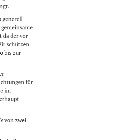
ngt.
s generell
le gemeinsame
 da der vor
Wir schützen
lo
bis zur
er
ichtungen für
te im
berhaupt
ie
von zwei