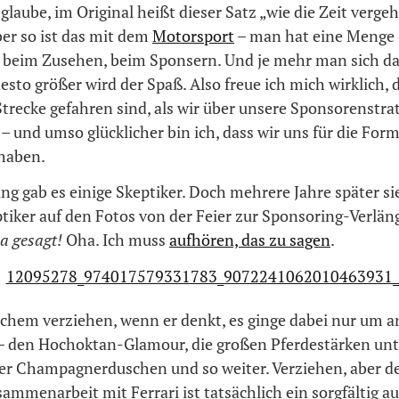
 glaube, im Original heißt dieser Satz „wie die Zeit verg
er so ist das mit dem
Motorsport
– man hat eine Menge 
 beim Zusehen, beim Sponsern. Und je mehr man sich d
desto größer wird der Spaß. Also freue ich mich wirklich, d
trecke gefahren sind, als wir über unsere Sponsorenstra
 und umso glücklicher bin ich, dass wir uns für die Form
haben.
ng gab es einige Skeptiker. Doch mehrere Jahre später s
ptiker auf den Fotos von der Feier zur Sponsoring-Verlä
ja gesagt!
Oha. Ich muss
aufhören, das zu sagen
.
nchem verziehen, wenn er denkt, es ginge dabei nur um 
– den Hochoktan-Glamour, die großen Pferdestärken unt
der Champagnerduschen und so weiter. Verziehen, aber d
sammenarbeit mit Ferrari ist tatsächlich ein sorgfältig 