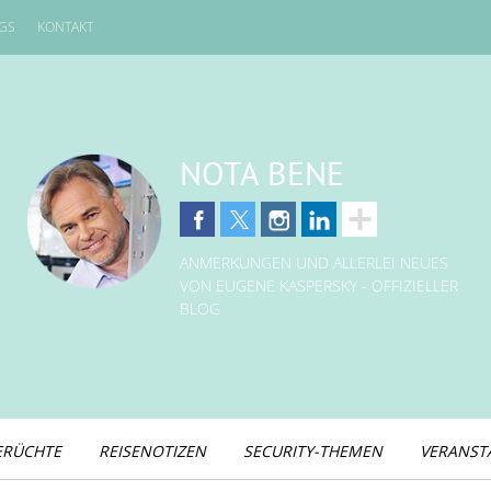
GS
KONTAKT
NOTA BENE
ANMERKUNGEN UND ALLERLEI NEUES
VON EUGENE KASPERSKY - OFFIZIELLER
BLOG
ERÜCHTE
REISENOTIZEN
SECURITY-THEMEN
VERANST