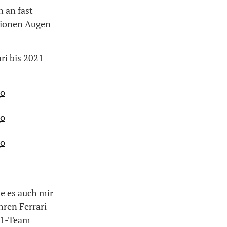
 an fast
lionen Augen
ri bis 2021
e es auch mir
hren Ferrari-
 F1-Team