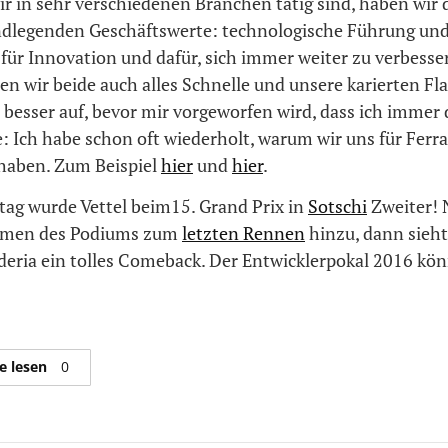
r in sehr verschiedenen Branchen tätig sind, haben wir 
ndlegenden Geschäftswerte: technologische Führung und
für Innovation und dafür, sich immer weiter zu verbesser
ben wir beide auch alles Schnelle und unsere karierten Fl
t besser auf, bevor mir vorgeworfen wird, dass ich immer 
e: Ich habe schon oft wiederholt, warum wir uns für Ferra
haben. Zum Beispiel
hier
und
hier
.
ag wurde Vettel beim15. Grand Prix in
Sotschi
Zweiter!
immen des Podiums zum
letzten Rennen
hinzu, dann sieht 
uderia ein tolles Comeback. Der Entwicklerpokal 2016 kö
e lesen
0