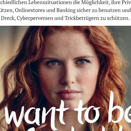
chiedlichen Lebenssituationen die Möglichkeit, ihre Pri
ützen, Onlinestores und Banking sicher zu benutzen und
m Dreck, Cyberperversen und Trickbetrügern zu schützen.