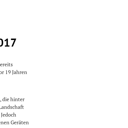
017
ereits
vor 19 Jahren
 die hinter
 Landschaft
. Jedoch
enen Geräten