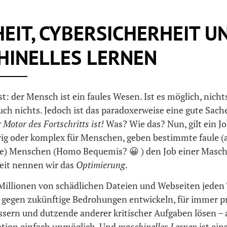
EIT, CYBERSICHERHEIT U
HINELLES LERNEN
ist: der Mensch ist ein faules Wesen. Ist es möglich, nicht
uch nichts. Jedoch ist das paradoxerweise eine gute Sache
 Motor des Fortschritts ist!
Was? Wie das? Nun, gilt ein Jo
rig oder komplex für Menschen, geben bestimmte faule (
e) Menschen (Homo Bequemis? 😀 ) den Job einer Maschi
eit nennen wir das
Optimierung
.
Millionen von schädlichen Dateien und Webseiten jeden 
gegen zukünftige Bedrohungen entwickeln, für immer p
sern und dutzende anderer kritischer Aufgaben lösen – al
tion einfach unmöglich. Und
maschinelles Lernen
ist ein