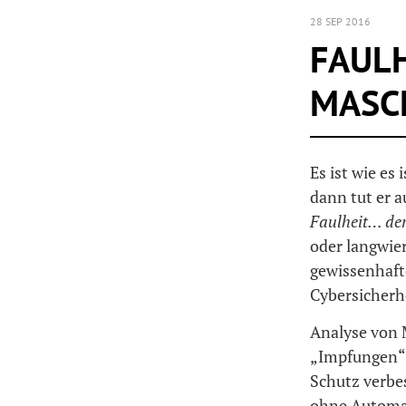
28 SEP 2016
FAULH
MASC
Es ist wie es 
dann tut er a
Faulheit… der
oder langwie
gewissenhaft
Cybersicherh
Analyse von 
„Impfungen“ 
Schutz verbes
ohne Automa