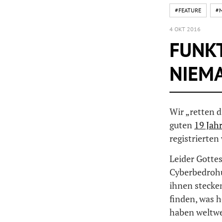
#FEATURE
#
4 OKT 2016
FUNKT
NIEMA
Wir „retten d
guten
19 Jah
registrierten
Leider Gottes 
Cyberbedrohun
ihnen stecken
finden, was h
haben weltw