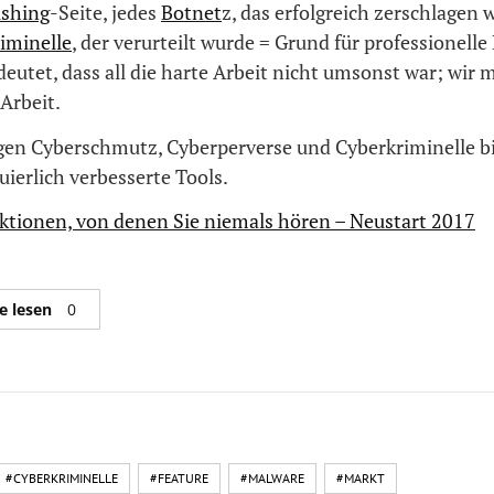
ishing
-Seite, jedes
Botnet
z, das erfolgreich zerschlagen 
iminelle
, der verurteilt wurde = Grund für professionelle
deutet, dass all die harte Arbeit nicht umsonst war; wir
 Arbeit.
en Cyberschmutz, Cyberperverse und Cyberkriminelle bi
ierlich verbesserte Tools.
ktionen, von denen Sie niemals hören – Neustart 2017
e lesen
0
#CYBERKRIMINELLE
#FEATURE
#MALWARE
#MARKT