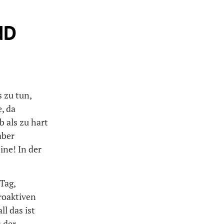
ND
s zu tun,
, da
b als zu hart
aber
ne! In der
Tag,
roaktiven
l das ist
s der