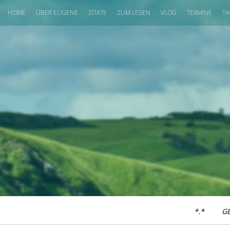
HOME
ÜBER EUGENE
ZITATE
ZUM LESEN
VLOG
TERMINE
TA
*.*
G