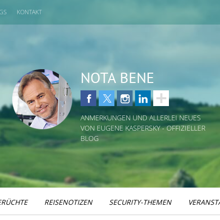
GS
KONTAKT
NOTA BENE
ANMERKUNGEN UND ALLERLEI NEUES
VON EUGENE KASPERSKY - OFFIZIELLER
BLOG
ERÜCHTE
REISENOTIZEN
SECURITY-THEMEN
VERANST