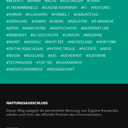
#EVENTS
AFRIKA
ALTAI
AUSTRALIEN
CHINA
CYBERKRIMINELLE
EUGENE KASPERSKY
F1
FEATURES
FERRARI
FLUGHAFEN
FORMEL 1
GEBURTSTAG
GRÖNLAND
HAWAII
I-NEWS
INDUSTRIE
IT-BRANCHE
JAPAN
KAMCHATKA
KAMTSCHATKA
KASPERSKY LAB
KIMBERLEY
KL GESCHICHTE
LONDON
MALWARE
MARKT
MOSKAU
MUST SEE
NEUSEELAND
NEW YORK
ON THE ROAD AGAIN
PATENT-TROLLE
PATENTE
REISE
REISEN
RUSSLAND
SAS
SICHERHEIT
SOFTWARE
TECHNOLOGIE
TOP 100
VULKANISMUS
WIEDER UNTERWEGS
WISSENSCHAFT
HAFTUNGSAUSSCHLUSS
Dieser Blog spiegelt die persönliche Meinung von Eugene Kaspersky
wieder und nicht die offizielle Position des Unternehmens.