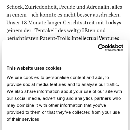
Schock, Zufriedenheit, Freude und Adrenalin, alles
in einem – ich könnte es nicht besser ausdrücken.
Unser 18 Monate langer Gerichtsstreit mit
Lodsys
(einem der „Tentakel“ des weltgrößten und
berüchtigsten Patent-Trolls
Intellectual Ventures
(IV)) wurde durch eine komplette und
bedingungslose Kapitulation dieses widerlichen
Patent-Parasiten abgebrochen. Und wie schon oft,
This website uses cookies
haben wir wieder
alleine
gewonnen, während 54
weitere angeklagte Firmen sich entschlossen
We use cookies to personalise content and ads, to
haben, sich mit dem Erpresser zu einigen, und
provide social media features and to analyse our traffic.
We also share information about your use of our site with
während andere komplett vom Schlachtfeld
our social media, advertising and analytics partners who
geflüchtet sind. Insgesamt hat der Patent-Troll
may combine it with other information that you’ve
über 400 IT-Firmen fertig gemacht!
provided to them or that they’ve collected from your use
of their services.
Kommen wir zu den Details…