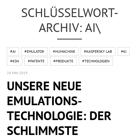
SCHLÜSSELWORT-
ARCHIV: AI\
#AI
#EMULATOR
#HUMACHINE
#KASPERSKY LAB
#KI
#KSN
#PATENTE
#PRODUKTE
#TECHNOLOGIEN
28 MAI 2019
UNSERE NEUE
EMULATIONS-
TECHNOLOGIE: DER
SCHLIMMSTE