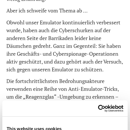
Aber ich schweife vom Thema ab …
Obwohl unser Emulator kontinuierlich verbessert
wurde, haben auch die Cyberschurken auf der
anderen Seite der Barrikaden leider keine
Däumchen gedreht. Ganz im Gegenteil: Sie haben
ihre Geschäfts- und Cyberspionage-Operationen
aktiv geschützt, und dazu gehört auch der Versuch,
sich gegen unseren Emulator zu schützen.
Die fortschrittlichsten Bedrohungsakteure
verwenden eine Reihe von Anti-Emulator-Tricks,
um die „Reagenzglas“ -Umgebung zu erkennen –
beispielsweise durch das Ausführen einer
undokumentierten Funktion, die
Authentizitätsüberprüfung von Anforderungen
zum Ändern von Prozessor-Registern, die Analyse
This website uses cookies