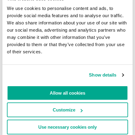
von Fehlercodes, die Suche nach spezifischem
We use cookies to personalise content and ads, to
Code im Speicher, den Einsatz von „logischen
provide social media features and to analyse our traffic.
Bomben“, die den Emulator in eine Endlosschleife
We also share information about your use of our site with
versetzen, und so weiter. Sobald die Malware
our social media, advertising and analytics partners who
may combine it with other information that you’ve
etwas Verdächtiges vernimmt, stoppt sie jegliche
provided to them or that they’ve collected from your use
schädliche Funktionen.
of their services.
Da wir uns diesen Taktiken aber sehr wohl bewusst
sind, bleiben wir Cyberkriminellen weiterhin einen
Schritt vorraus, indem wir unseren Emulator
Show details
ständig optimieren und auch auf andere Art und
Weise stetig verbessern (hauptsächlich durch die
Allow all cookies
Reduzierung der Ressourcenintensität). Um ihn zu
beschleunigen, verwenden wir beispielsweise
Customize
verschiedene Begrenzer, Optimierer und
Konfigurationsprofile, die den Emulator unter
Use necessary cookies only
bestimmten Bedingungen sogar vollständig