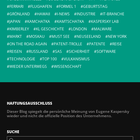
FERRARI
FLUGHAFEN
FORMEL 1
GEBURTSTAG
GRÖNLAND
HAWAII
I-NEWS
INDUSTRIE
IT-BRANCHE
JAPAN
KAMCHATKA
KAMTSCHATKA
KASPERSKY LAB
KIMBERLEY
KL GESCHICHTE
LONDON
MALWARE
MARKT
MOSKAU
MUST SEE
NEUSEELAND
NEW YORK
ON THE ROAD AGAIN
PATENT-TROLLE
PATENTE
REISE
REISEN
RUSSLAND
SAS
SICHERHEIT
SOFTWARE
TECHNOLOGIE
TOP 100
VULKANISMUS
WIEDER UNTERWEGS
WISSENSCHAFT
HAFTUNGSAUSSCHLUSS
Dieser Blog spiegelt die persönliche Meinung von Eugene Kaspersky
wieder und nicht die offizielle Position des Unternehmens.
SUCHE