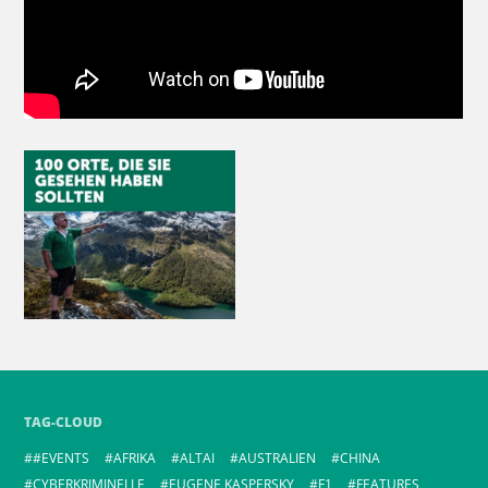
TAG-CLOUD
#EVENTS
AFRIKA
ALTAI
AUSTRALIEN
CHINA
CYBERKRIMINELLE
EUGENE KASPERSKY
F1
FEATURES