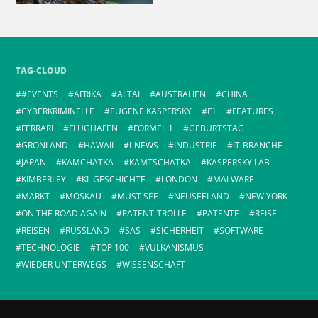
TAG-CLOUD
#EVENTS
AFRIKA
ALTAI
AUSTRALIEN
CHINA
CYBERKRIMINELLE
EUGENE KASPERSKY
F1
FEATURES
FERRARI
FLUGHAFEN
FORMEL 1
GEBURTSTAG
GRÖNLAND
HAWAII
I-NEWS
INDUSTRIE
IT-BRANCHE
JAPAN
KAMCHATKA
KAMTSCHATKA
KASPERSKY LAB
KIMBERLEY
KL GESCHICHTE
LONDON
MALWARE
MARKT
MOSKAU
MUST SEE
NEUSEELAND
NEW YORK
ON THE ROAD AGAIN
PATENT-TROLLE
PATENTE
REISE
REISEN
RUSSLAND
SAS
SICHERHEIT
SOFTWARE
TECHNOLOGIE
TOP 100
VULKANISMUS
WIEDER UNTERWEGS
WISSENSCHAFT