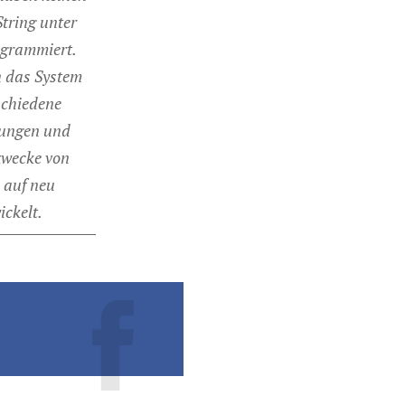
String unter
ogrammiert.
 das System
schiedene
ungen und
zwecke von
 auf neu
ickelt.