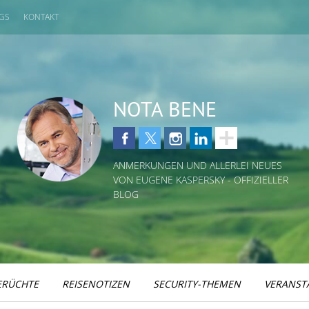
GS
KONTAKT
NOTA BENE
ANMERKUNGEN UND ALLERLEI NEUES
VON EUGENE KASPERSKY - OFFIZIELLER
BLOG
ERÜCHTE
REISENOTIZEN
SECURITY-THEMEN
VERANST