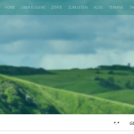
HOME
ÜBER EUGENE
ZITATE
ZUM LESEN
VLOG
TERMINE
TA
*.*
G