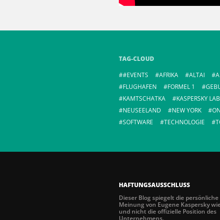
TAG-CLOUD
#EVENTS
AFRIKA
ALTAI
A
FLUGHAFEN
FORMEL 1
GEB
KAMTSCHATKA
KASPERSKY LAB
NEUSEELAND
NEW YORK
ON
SOFTWARE
TECHNOLOGIE
T
HAFTUNGSAUSSCHLUSS
Dieser Blog spiegelt die persönliche
Meinung von Eugene Kaspersky wi
und nicht die offizielle Position des
Unternehmens.