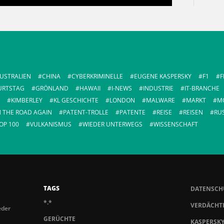
USTRALIEN
CHINA
CYBERKRIMINELLE
EUGENE KASPERSKY
F1
F
URTSTAG
GRÖNLAND
HAWAII
I-NEWS
INDUSTRIE
IT-BRANCHE
KIMBERLEY
KL GESCHICHTE
LONDON
MALWARE
MARKT
M
 THE ROAD AGAIN
PATENT-TROLLE
PATENTE
REISE
REISEN
RU
OP 100
VULKANISMUS
WIEDER UNTERWEGS
WISSENSCHAFT
TAGS
DATENSCH
*.*
VERDÄCHTI
eder
GERÜCHTE
KASPERSK