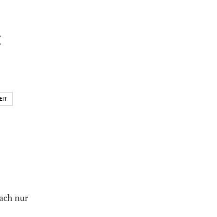
:
EIT
fach nur