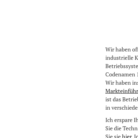
Wir haben off
industrielle 
Betriebssyst
Codenamen 11
Wir haben in
Markteinführ
ist das Betri
in verschied
Ich erspare I
Sie die Tech
Sie sie
hier
. 