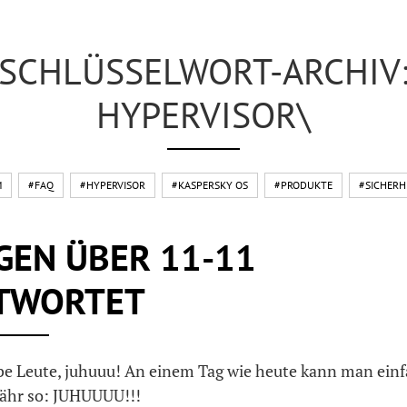
SCHLÜSSELWORT-ARCHIV
HYPERVISOR\
M
#FAQ
#HYPERVISOR
#KASPERSKY OS
#PRODUKTE
#SICHERH
GEN ÜBER 11-11
TWORTET
iebe Leute, juhuuu! An einem Tag wie heute kann man ein
fähr so: JUHUUUU!!!