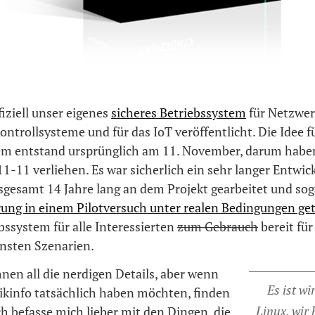
iziell unser eigenes
sicheres Betriebssystem
für Netzwer
Kontrollsysteme und für das IoT veröffentlicht. Die Idee f
em entstand ursprünglich am 11. November, darum habe
-11 verliehen. Es war sicherlich ein sehr langer Entwic
sgesamt 14 Jahre lang an dem Projekt gearbeitet und sog
ung in einem Pilotversuch unter realen Bedingungen get
ebssystem für alle Interessierten
zum Gebrauch
bereit für
ensten Szenarien.
hnen all die nerdigen Details, aber wenn
Es ist wi
nikinfo tatsächlich haben möchten, finden
Linux, wir
Ich befasse mich lieber mit den Dingen, die