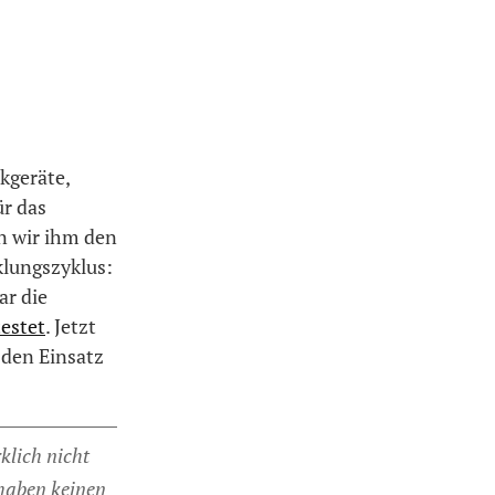
kgeräte,
ür das
n wir ihm den
klungszyklus:
ar die
estet
. Jetzt
 den Einsatz
rklich nicht
 haben keinen