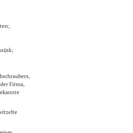
lten;
sijsk;
ubschraubers,
der Firma,
bekannte
witzelte
 einer