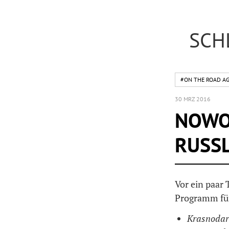
SCH
#ON THE ROAD AG
30 MRZ 2016
NOWOR
RUSS
Vor ein paar 
Programm für
Krasnodar