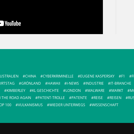
USTRALIEN
CHINA
CYBERKRIMINELLE
EUGENE KASPERSKY
F1
F
URTSTAG
GRÖNLAND
HAWAII
I-NEWS
INDUSTRIE
IT-BRANCHE
KIMBERLEY
KL GESCHICHTE
LONDON
MALWARE
MARKT
M
 THE ROAD AGAIN
PATENT-TROLLE
PATENTE
REISE
REISEN
RU
OP 100
VULKANISMUS
WIEDER UNTERWEGS
WISSENSCHAFT