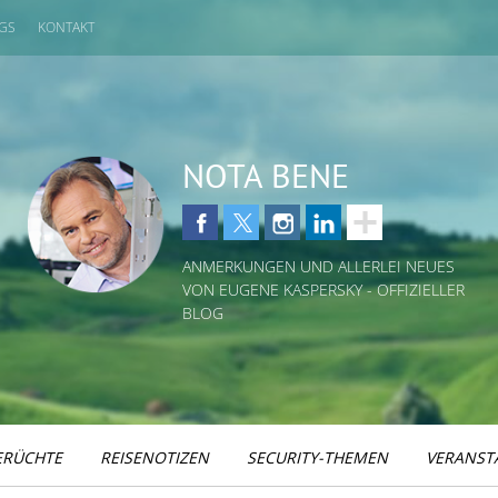
GS
KONTAKT
NOTA BENE
ANMERKUNGEN UND ALLERLEI NEUES
VON EUGENE KASPERSKY - OFFIZIELLER
BLOG
ERÜCHTE
REISENOTIZEN
SECURITY-THEMEN
VERANST