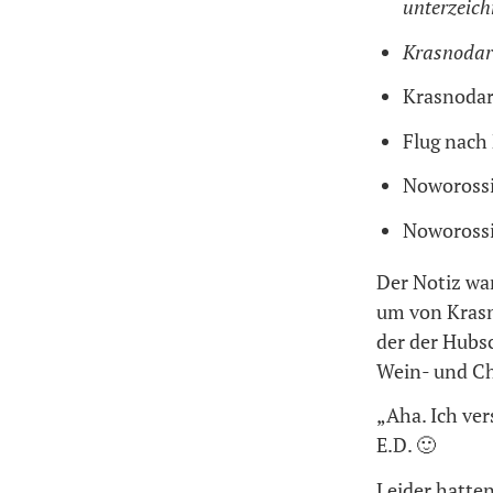
unterzeich
Krasnodar:
Krasnodar:
Flug nach
Noworossi
Noworossi
Der Notiz wa
um von Krasn
der der Hubs
Wein- und C
„Aha. Ich ver
E.D. 🙂
Leider hatten