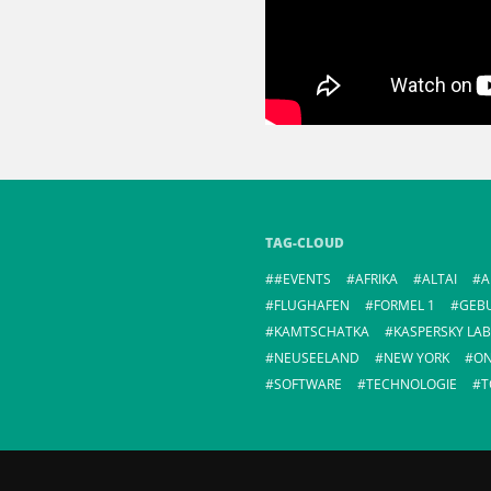
TAG-CLOUD
#EVENTS
AFRIKA
ALTAI
A
FLUGHAFEN
FORMEL 1
GEB
KAMTSCHATKA
KASPERSKY LAB
NEUSEELAND
NEW YORK
ON
SOFTWARE
TECHNOLOGIE
T