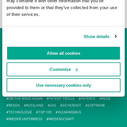
may combine it with other information that you’ve
provided to them or that they’ve collected from your use
of their services.
Show details
TAG-CLOUD
#EVENTS
AFRIKA
ALTAI
AUSTRALIEN
CHINA
Allow all cookies
CYBERKRIMINELLE
EUGENE KASPERSKY
F1
FEATURES
FERRARI
FLUGHAFEN
FORMEL 1
GEBURTSTAG
Customize
GRÖNLAND
HAWAII
I-NEWS
INDUSTRIE
IT-BRANCHE
JAPAN
KAMCHATKA
KAMTSCHATKA
KASPERSKY LAB
KIMBERLEY
KL GESCHICHTE
LONDON
MALWARE
Use necessary cookies only
MARKT
MOSKAU
MUST SEE
NEUSEELAND
NEW YORK
ON THE ROAD AGAIN
PATENT-TROLLE
PATENTE
REISE
REISEN
RUSSLAND
SAS
SICHERHEIT
SOFTWARE
TECHNOLOGIE
TOP 100
VULKANISMUS
WIEDER UNTERWEGS
WISSENSCHAFT