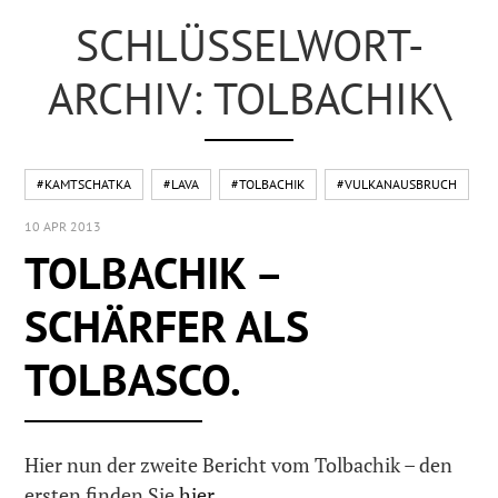
SCHLÜSSELWORT-
ARCHIV: TOLBACHIK\
#KAMTSCHATKA
#LAVA
#TOLBACHIK
#VULKANAUSBRUCH
10 APR 2013
TOLBACHIK –
SCHÄRFER ALS
TOLBASCO.
Hier nun der zweite Bericht vom Tolbachik – den
ersten finden Sie
hier
.