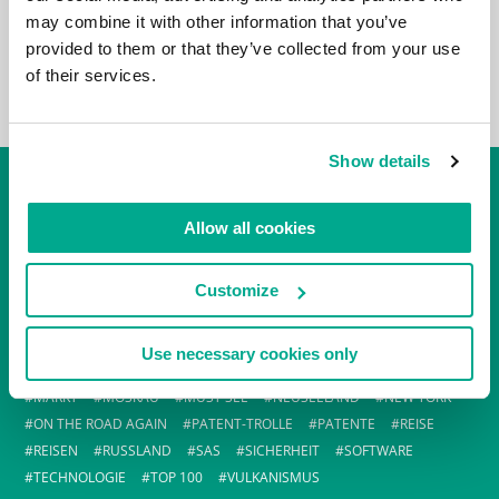
may combine it with other information that you’ve
provided to them or that they’ve collected from your use
of their services.
Show details
TAG-CLOUD
Allow all cookies
#EVENTS
AFRIKA
ALTAI
AUSTRALIEN
CHINA
CYBERKRIMINELLE
EUGENE KASPERSKY
F1
FEATURES
Customize
FERRARI
FLUGHAFEN
FORMEL 1
GEBURTSTAG
GRÖNLAND
HAWAII
I-NEWS
INDUSTRIE
IT-BRANCHE
JAPAN
KAMCHATKA
KAMTSCHATKA
KASPERSKY LAB
Use necessary cookies only
KIMBERLEY
KL GESCHICHTE
LONDON
MALWARE
MARKT
MOSKAU
MUST SEE
NEUSEELAND
NEW YORK
ON THE ROAD AGAIN
PATENT-TROLLE
PATENTE
REISE
REISEN
RUSSLAND
SAS
SICHERHEIT
SOFTWARE
TECHNOLOGIE
TOP 100
VULKANISMUS