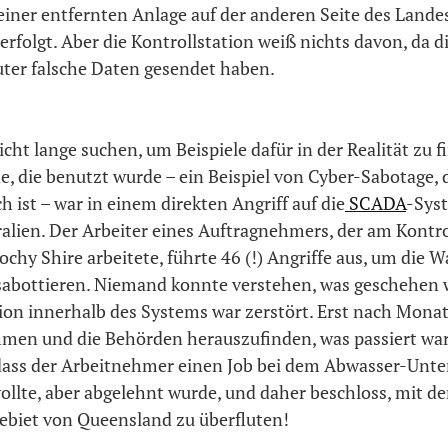
iner entfernten Anlage auf der anderen Seite des Lande
erfolgt. Aber die Kontrollstation weiß nichts davon, da d
er falsche Daten gesendet haben.
cht lange suchen, um Beispiele dafür in der Realität zu f
, die benutzt wurde – ein Beispiel von Cyber-Sabotage, d
ch ist – war in einem direkten Angriff auf die
SCADA
-Sys
ralien. Der Arbeiter eines Auftragnehmers, der am Kontr
chy Shire arbeitete, führte 46 (!) Angriffe aus, um die
 sabottieren. Niemand konnte verstehen, was geschehen w
n innerhalb des Systems war zerstört. Erst nach Mona
men und die Behörden herauszufinden, was passiert war. 
 dass der Arbeitnehmer einen Job bei dem Abwasser-Un
lte, aber abgelehnt wurde, und daher beschloss, mit 
Gebiet von Queensland zu überfluten!