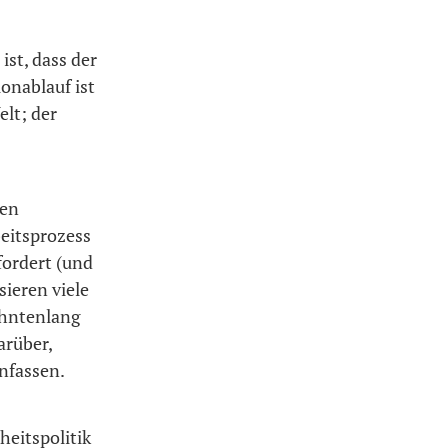
ist, dass der
onablauf ist
elt; der
nen
beitsprozess
fordert (und
sieren viele
ehntenlang
arüber,
anfassen.
heitspolitik