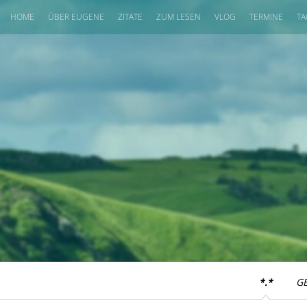
HOME
ÜBER EUGENE
ZITATE
ZUM LESEN
VLOG
TERMINE
TA
*.*
G