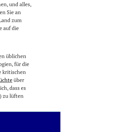
n, und alles,
en Sie an
 Land zum
 auf die
en üblichen
gien, für die
 kritischen
üchte
über
ich, dass es
 zu lüften