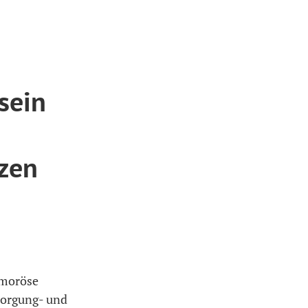
sein
tzen
amoröse
sorgung- und