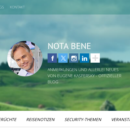
GS
KONTAKT
NOTA BENE
ANMERKUNGEN UND ALLERLEI NEUES
VON EUGENE KASPERSKY - OFFIZIELLER
BLOG
ERÜCHTE
REISENOTIZEN
SECURITY-THEMEN
VERANST