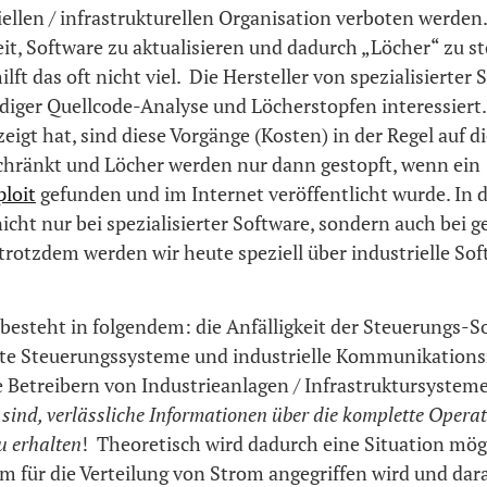
iellen / infrastrukturellen Organisation verboten werden
it, Software zu aktualisieren und dadurch „Löcher“ zu st
ilft das oft nicht viel. Die Hersteller von spezialisierter
diger Quellcode-Analyse und Löcherstopfen interessiert.
eigt hat, sind diese Vorgänge (Kosten) in der Regel auf d
schränkt und Löcher werden nur dann gestopft, wenn ein
loit
gefunden und im Internet veröffentlicht wurde. In d
cht nur bei spezialisierter Software, sondern auch bei g
trotzdem werden wir heute speziell über industrielle So
besteht in folgendem: die Anfälligkeit der Steuerungs-S
e Steuerungssysteme und industrielle Kommunikations
ie Betreibern von Industrieanlagen / Infrastruktursyste
g sind, verlässliche Informationen über die komplette Opera
u erhalten
! Theoretisch wird dadurch eine Situation mögl
em für die Verteilung von Strom angegriffen wird und dar