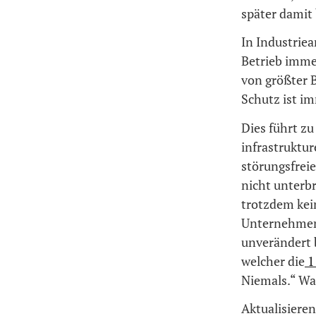
später damit
In Industriea
Betrieb immer
von größter B
Schutz ist i
Dies führt zu 
infrastruktur
störungsfreie
nicht unterb
trotzdem kein
Unternehmen 
unverändert b
welcher die
1
Niemals.“ Was
Aktualisieren