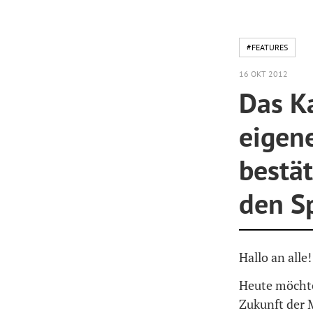
#FEATURES
16 OKT 2012
Das K
eigen
bestät
den S
Hallo an alle!
Heute möchte
Zukunft der 