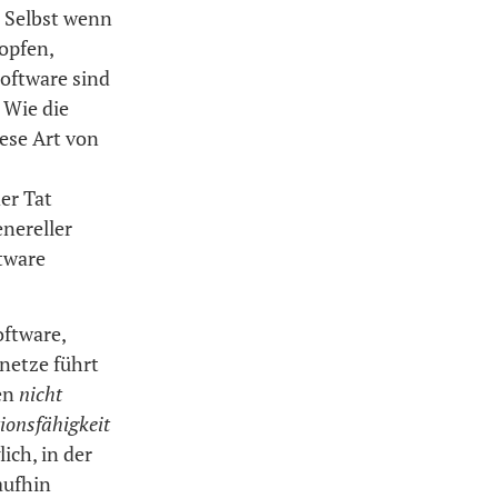
. Selbst wenn
opfen,
 Software sind
 Wie die
iese Art von
er Tat
enereller
ftware
oftware,
netze führt
men
nicht
tionsfähigkeit
ich, in der
aufhin