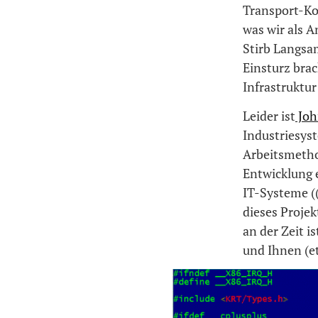
Transport-Ko
was wir als 
Stirb Langsa
Einsturz bra
Infrastruktu
Leider ist
Joh
Industriesys
Arbeitsmetho
Entwicklung e
IT-Systeme (
dieses Projek
an der Zeit i
und Ihnen (et