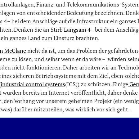
ntrollanlagen, Finanz-und Telekommunikations-Systeme
Anlagen von entscheidender Bedeutung bezeichnen. Denk
m 4– bei dem Anschläge auf die Infrastruktur ein ganzes
chten. Denken Sie an
Stirb Langsam 4
– bei dem Anschläge
r ein ganzes Land zum Einsturz brachten.
n McClane
nicht da ist, um das Problem der gefährdeten
teme zu lösen, und selbst wenn er da wäre – würden sein
den nicht funktionieren. Daher arbeiten wir an Technolo
ines sicheren Betriebssystems mit dem Ziel, eben solche
(
industrial control systems
(ICS)) zu schützen. Einige
Ger
t wurden bereits im Internet veröffentlicht, daher denke 
st, den Vorhang vor unserem geheimen Projekt (ein wenig)
was) darüber mitzuteilen, was wirklich vor sich geht.