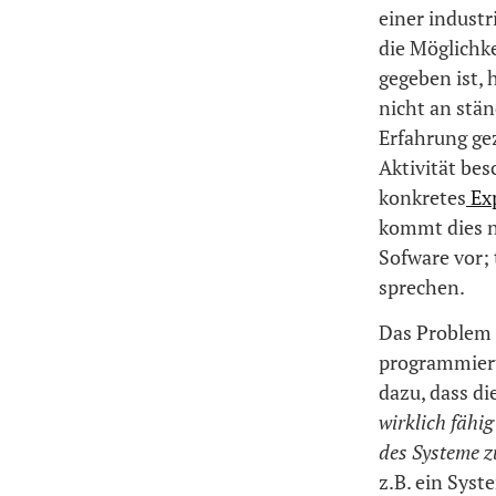
einer industr
die Möglichke
gegeben ist, h
nicht an stän
Erfahrung gez
Aktivität be
konkretes
Exp
kommt dies ni
Sofware vor; 
sprechen.
Das Problem 
programmiert
dazu, dass d
wirklich fähi
des Systeme z
z.B. ein Syst