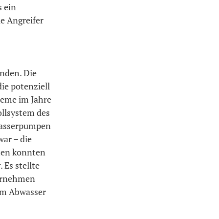
s ein
ie Angreifer
inden. Die
ie potenziell
teme im Jahre
ollsystem des
 Wasserpumpen
ar – die
ten konnten
Es stellte
ternehmen
dem Abwasser