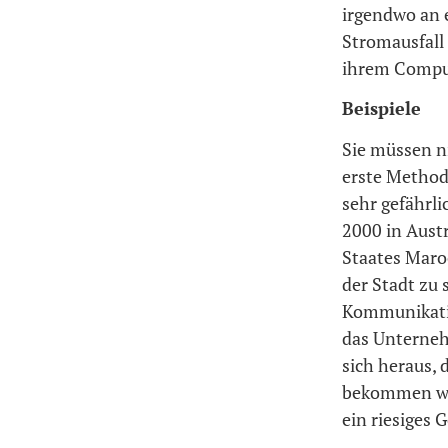
irgendwo an e
Stromausfall 
ihrem Comput
Beispiele
Sie müssen ni
erste Methode
sehr gefährli
2000 in Aust
Staates Maroo
der Stadt zu
Kommunikatio
das Unterneh
sich heraus,
bekommen wol
ein riesiges 