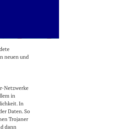
dete
en neuen und
er-Netzwerke
llem in
ichkeit. In
der Daten. So
nen Trojaner
nd dann