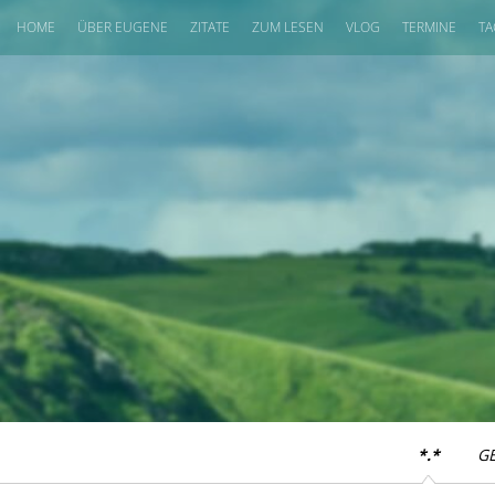
HOME
ÜBER EUGENE
ZITATE
ZUM LESEN
VLOG
TERMINE
TA
*.*
G