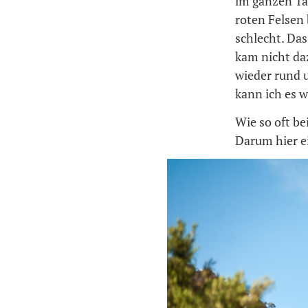
im ganzen Tal
roten Felsen
schlecht. Das
kam nicht da
wieder rund 
kann ich es 
Wie so oft be
Darum hier ei