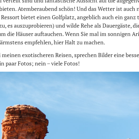
 verteilt sind und fantastische Aussicht auf die allgege
 bieten. Atemberaubend schön! Und das Wetter ist auch 
 Ressort bietet einen Golfplatz, angeblich auch ein ganz t
zu, es auszuprobieren) und wilde Rehe als Dauergäste, d
um die Häuser auftauchen. Wenn Sie mal im sonnigen Ari
wärmstens empfehlen, hier Halt zu machen.
i meinen exotischeren Reisen, sprechen Bilder eine bess
n paar Fotos; nein – viele Fotos!