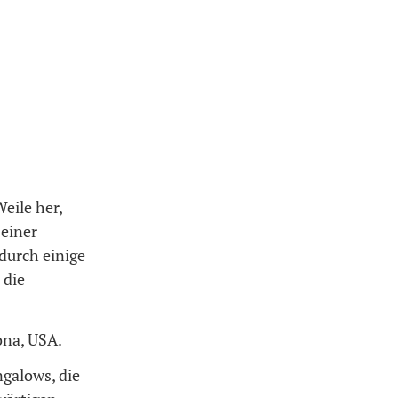
Weile her,
 einer
durch einige
 die
ona, USA.
ngalows, die