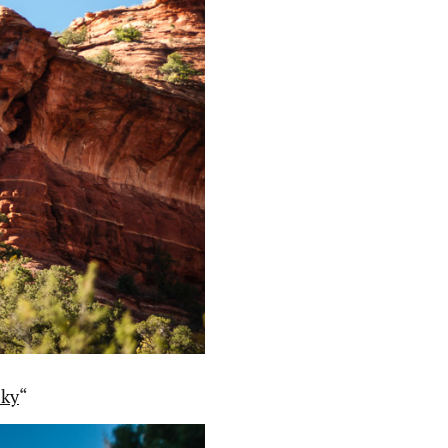
Sky
“