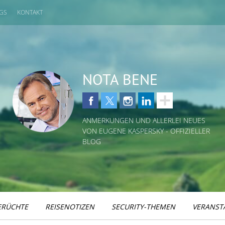
GS
KONTAKT
NOTA BENE
ANMERKUNGEN UND ALLERLEI NEUES
VON EUGENE KASPERSKY - OFFIZIELLER
BLOG
ERÜCHTE
REISENOTIZEN
SECURITY-THEMEN
VERANST