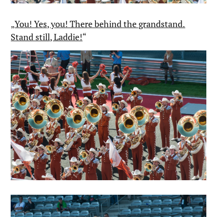
„
You! Yes, you! There behind the grandstand.
Stand still, Laddie!
“