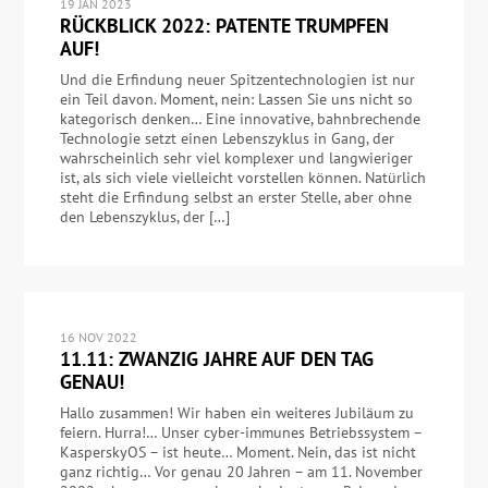
19 JAN 2023
RÜCKBLICK 2022: PATENTE TRUMPFEN
AUF!
Und die Erfindung neuer Spitzentechnologien ist nur
ein Teil davon. Moment, nein: Lassen Sie uns nicht so
kategorisch denken… Eine innovative, bahnbrechende
Technologie setzt einen Lebenszyklus in Gang, der
wahrscheinlich sehr viel komplexer und langwieriger
ist, als sich viele vielleicht vorstellen können. Natürlich
steht die Erfindung selbst an erster Stelle, aber ohne
den Lebenszyklus, der […]
16 NOV 2022
11.11: ZWANZIG JAHRE AUF DEN TAG
GENAU!
Hallo zusammen! Wir haben ein weiteres Jubiläum zu
feiern. Hurra!… Unser cyber-immunes Betriebssystem –
KasperskyOS – ist heute… Moment. Nein, das ist nicht
ganz richtig… Vor genau 20 Jahren – am 11. November