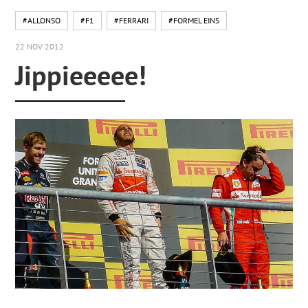
#ALLONSO
#F1
#FERRARI
#FORMEL EINS
22 NOV 2012
Jippieeeee!