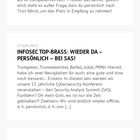
wird, steht es außer Frage, dass du persönlich nach
Tirol fährst, um den Preis in Empfang zu nehmen!
27 JUN 2023
INFOSEC TOP-BRASS: WIEDER DA –
PERSÖNLICH – BEI SAS!
Trompeten, Trommelwirbel, Beifall, Jubel, Pfiffe! Hiermit
habe ich zwei Neuigkeiten für euch: eine gute und eine
noch bessere!… Erstens: In diesem Jahr werden wir
unsere 15. jährliche Cybersecurity-Konferenz
veranstalten – den Security Analyst Summit (SAS).
Fünfzehn? Oh mein Gott, wo ist nur die Zeit
geblieben?! Zweitens: Wir sind endlich wieder offline,
d. h. persönlich, d. h. von […]