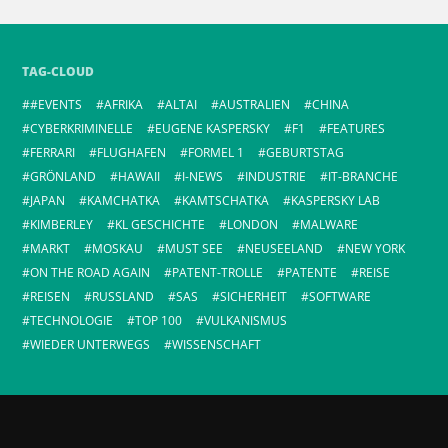
TAG-CLOUD
#EVENTS
AFRIKA
ALTAI
AUSTRALIEN
CHINA
CYBERKRIMINELLE
EUGENE KASPERSKY
F1
FEATURES
FERRARI
FLUGHAFEN
FORMEL 1
GEBURTSTAG
GRÖNLAND
HAWAII
I-NEWS
INDUSTRIE
IT-BRANCHE
JAPAN
KAMCHATKA
KAMTSCHATKA
KASPERSKY LAB
KIMBERLEY
KL GESCHICHTE
LONDON
MALWARE
MARKT
MOSKAU
MUST SEE
NEUSEELAND
NEW YORK
ON THE ROAD AGAIN
PATENT-TROLLE
PATENTE
REISE
REISEN
RUSSLAND
SAS
SICHERHEIT
SOFTWARE
TECHNOLOGIE
TOP 100
VULKANISMUS
WIEDER UNTERWEGS
WISSENSCHAFT