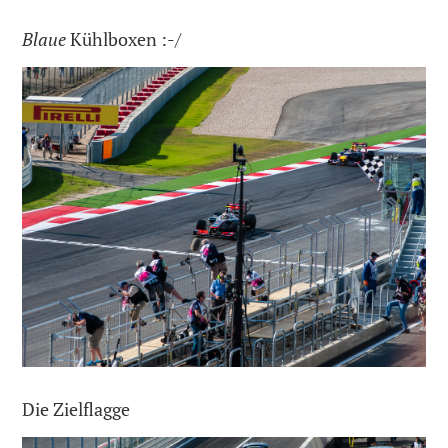
Blaue
Kühlboxen :-/
Die Zielflagge