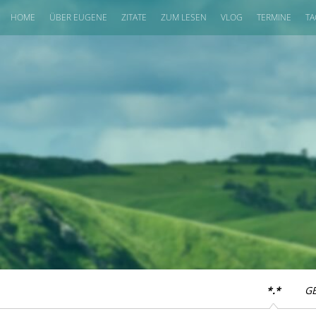
HOME
ÜBER EUGENE
ZITATE
ZUM LESEN
VLOG
TERMINE
TA
*.*
G