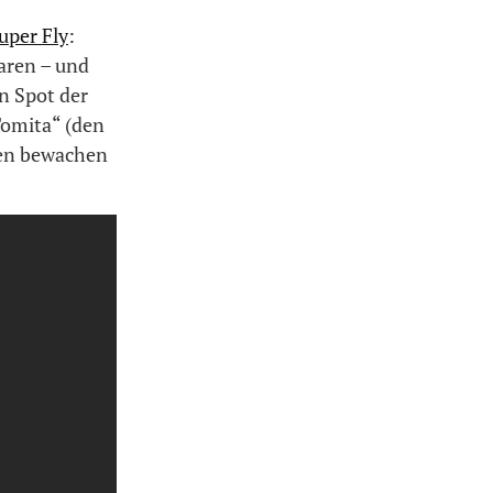
uper Fly
:
waren – und
en Spot der
Tomita“ (den
ten bewachen