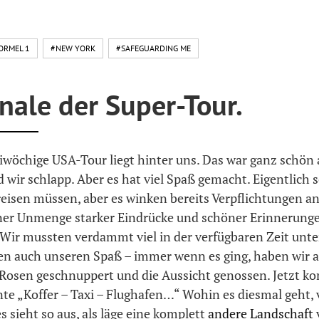
ORMEL 1
#NEW YORK
#SAFEGUARDING ME
nale der Super-Tour.
eiwöchige USA-Tour liegt hinter uns. Das war ganz schön
d wir schlapp. Aber es hat viel Spaß gemacht. Eigentlich 
reisen müssen, aber es winken bereits Verpflichtungen a
iner Unmenge starker Eindrücke und schöner Erinnerung
 Wir mussten verdammt viel in der verfügbaren Zeit unt
ten auch unseren Spaß – immer wenn es ging, haben wir 
 Rosen geschnuppert und die Aussicht genossen. Jetzt k
te „Koffer – Taxi – Flughafen…“ Wohin es diesmal geht, 
es sieht so aus, als läge eine komplett
andere Landschaft