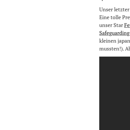
Unser letzter
Eine tolle Pr
unser Star
Fe
Safeguardin
kleinen japa
mussten!). Ab