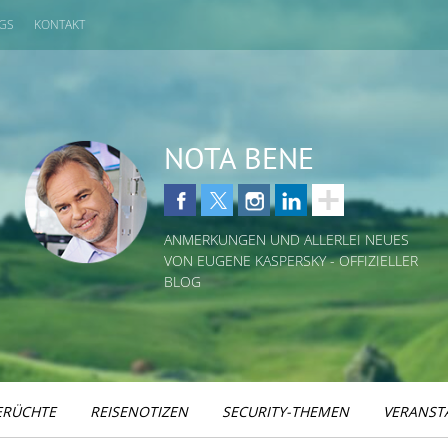
GS
KONTAKT
NOTA BENE
ANMERKUNGEN UND ALLERLEI NEUES
VON EUGENE KASPERSKY - OFFIZIELLER
BLOG
ERÜCHTE
REISENOTIZEN
SECURITY-THEMEN
VERANST