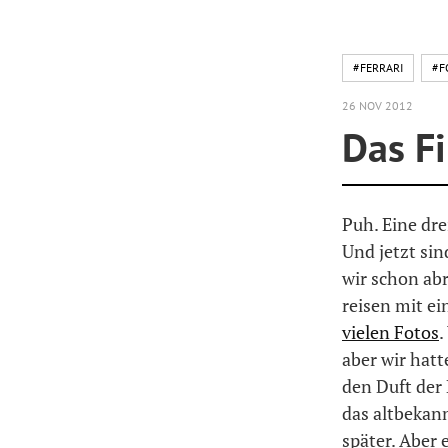
#FERRARI
#F
26 NOV 2012
Das Fi
Puh. Eine dr
Und jetzt sin
wir schon ab
reisen mit e
vielen Fotos
.
aber wir hat
den Duft der
das altbekann
später. Aber 