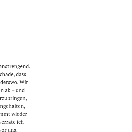
 anstrengend.
schade, dass
nderswo. Wir
en ab – und
erzubringen,
angehalten,
ommt wieder
verrate ich
vor uns.