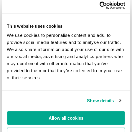
19 JAN 2023
RÜCKBLICK 2022: PATENTE TRUMPFEN
This website uses cookies
AUF!
We use cookies to personalise content and ads, to
Und die Erfindung neuer Spitzentechnologien ist nur
ein Teil davon. Moment, nein: Lassen Sie uns nicht so
provide social media features and to analyse our traffic.
kategorisch denken… Eine innovative, bahnbrechende
We also share information about your use of our site with
Technologie setzt einen Lebenszyklus in Gang, der
our social media, advertising and analytics partners who
wahrscheinlich sehr viel komplexer und langwieriger
ist, als sich viele vielleicht vorstellen können. Natürlich
may combine it with other information that you’ve
steht die Erfindung selbst an erster Stelle, aber ohne
provided to them or that they’ve collected from your use
den Lebenszyklus, der […]
of their services.
Show details
16 NOV 2022
11.11: ZWANZIG JAHRE AUF DEN TAG
GENAU!
Allow all cookies
Hallo zusammen! Wir haben ein weiteres Jubiläum zu