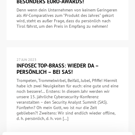
BESONDERS EURO-AWARDS!
Denn wenn dein Unternehmen von keinem Geringeren
als AV-Comparatives zum "Produkt des Jahres" gekürt
wird, steht es außer Frage, dass du persönlich nach
Tirol fährst, um den Preis in Empfang zu nehmen!
27 JUN 2023
INFOSEC TOP-BRASS: WIEDER DA –
PERSÖNLICH – BEI SAS!
Trompeten, Trommelwirbel, Beifall, Jubel, Pfiffe! Hiermit
habe ich zwei Neuigkeiten für euch: eine gute und eine
noch bessere!… Erstens: In diesem Jahr werden wir
unsere 15. jährliche Cybersecurity-Konferenz
veranstalten – den Security Analyst Summit (SAS).
Fünfzehn? Oh mein Gott, wo ist nur die Zeit
geblieben?! Zweitens: Wir sind endlich wieder offline,
d. h. persönlich, d. h. von […]