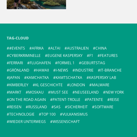
TAG-CLOUD
#EVENTS
AFRIKA
ALTAI
AUSTRALIEN
CHINA
CYBERKRIMINELLE
EUGENE KASPERSKY
F1
FEATURES
FERRARI
FLUGHAFEN
FORMEL 1
GEBURTSTAG
GRÖNLAND
HAWAII
I-NEWS
INDUSTRIE
IT-BRANCHE
JAPAN
KAMCHATKA
KAMTSCHATKA
KASPERSKY LAB
KIMBERLEY
KL GESCHICHTE
LONDON
MALWARE
MARKT
MOSKAU
MUST SEE
NEUSEELAND
NEW YORK
ON THE ROAD AGAIN
PATENT-TROLLE
PATENTE
REISE
REISEN
RUSSLAND
SAS
SICHERHEIT
SOFTWARE
TECHNOLOGIE
TOP 100
VULKANISMUS
WIEDER UNTERWEGS
WISSENSCHAFT