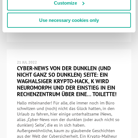
feiern. Hurra!… Unser cyber-immunes Betriebssystem –
Customize
KasperskyOS – ist heute… Moment. Nein, das ist nicht
ganz richtig… Vor genau 20 Jahren – am 11. November
2002 – begann unsere lange, bedeutsame Reise; eine
Use necessary cookies only
Reise, auf der wir uns tatsächlich immer noch befinden.
Ein großes, grandioses Projekt, das […]
21 JUL 2022
CYBER-NEWS VON DER DUNKLEN (UND
NICHT GANZ SO DUNKLEN) SEITE: EIN
WAGHALSIGER KRYPTO-HACK, K WIRD
NEUROMORPH UND DER EINSTIEG IN EIN
RECHENZENTRUM ÜBER EINE… TOILETTE!
Hallo miteinander! Für alle, die immer noch im Büro
schwitzen und (noch) nicht das Glück hatten, in den
Urlaub zu fahren, hier einige unterhaltsame iNews,
alias „Cyber-News von der dunklen (oder auch nicht so
dunklen) Seite“, die es in sich haben.
Außergewöhnliche, kaum zu glaubende Geschichten
aus der Welt der Cybersicherheit. Ein Krypto-Malheur