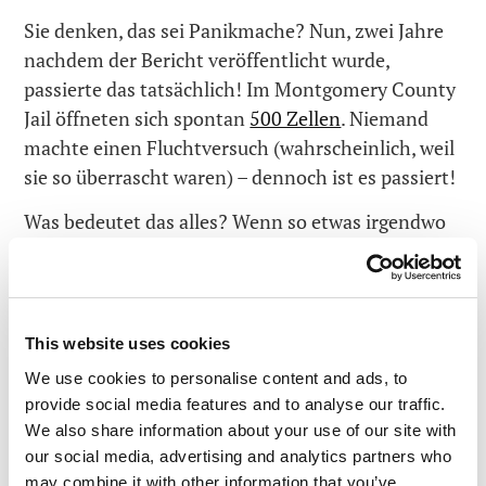
Sie denken, das sei Panikmache? Nun, zwei Jahre
nachdem der Bericht veröffentlicht wurde,
passierte das tatsächlich! Im Montgomery County
Jail öffneten sich spontan
500 Zellen
. Niemand
machte einen Fluchtversuch (wahrscheinlich, weil
sie so überrascht waren) – dennoch ist es passiert!
Was bedeutet das alles? Wenn so etwas irgendwo
in Sibiren passiert, wo sich der Wald 1.000
Kilometer in alle Richtungen erstreckt, ist das
noch nicht das Ende der Welt. Doch was, wenn so
etwas in einem dicht besiedelten Gebiet passiert?
This website uses cookies
We use cookies to personalise content and ads, to
Aber es gibt auch noch gute Nachrichten. Denn die
provide social media features and to analyse our traffic.
Autorin des Berichts, Tiffany Rad, ist gerade zu
We also share information about your use of our site with
unserem Unternehmen gestoßen. Wir heißen eine
our social media, advertising and analytics partners who
weitere Kassandra in unserem netten Team
may combine it with other information that you’ve