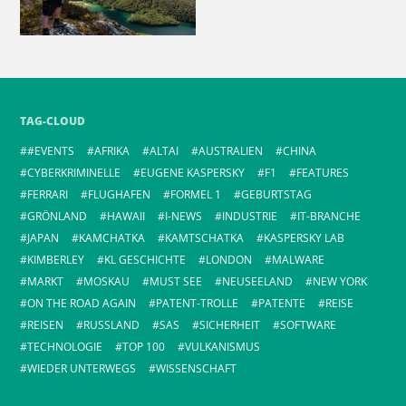
TAG-CLOUD
#EVENTS
AFRIKA
ALTAI
AUSTRALIEN
CHINA
CYBERKRIMINELLE
EUGENE KASPERSKY
F1
FEATURES
FERRARI
FLUGHAFEN
FORMEL 1
GEBURTSTAG
GRÖNLAND
HAWAII
I-NEWS
INDUSTRIE
IT-BRANCHE
JAPAN
KAMCHATKA
KAMTSCHATKA
KASPERSKY LAB
KIMBERLEY
KL GESCHICHTE
LONDON
MALWARE
MARKT
MOSKAU
MUST SEE
NEUSEELAND
NEW YORK
ON THE ROAD AGAIN
PATENT-TROLLE
PATENTE
REISE
REISEN
RUSSLAND
SAS
SICHERHEIT
SOFTWARE
TECHNOLOGIE
TOP 100
VULKANISMUS
WIEDER UNTERWEGS
WISSENSCHAFT