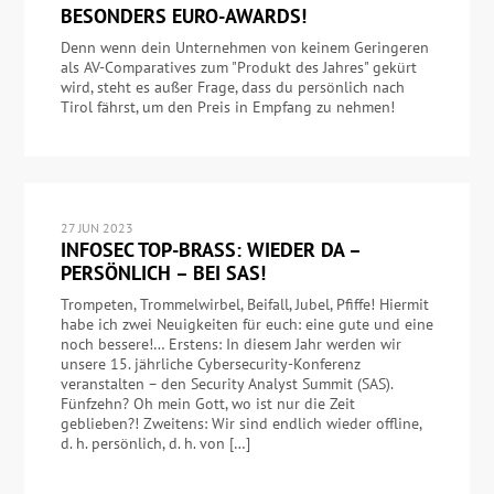
BESONDERS EURO-AWARDS!
Denn wenn dein Unternehmen von keinem Geringeren
als AV-Comparatives zum "Produkt des Jahres" gekürt
wird, steht es außer Frage, dass du persönlich nach
Tirol fährst, um den Preis in Empfang zu nehmen!
27 JUN 2023
INFOSEC TOP-BRASS: WIEDER DA –
PERSÖNLICH – BEI SAS!
Trompeten, Trommelwirbel, Beifall, Jubel, Pfiffe! Hiermit
habe ich zwei Neuigkeiten für euch: eine gute und eine
noch bessere!… Erstens: In diesem Jahr werden wir
unsere 15. jährliche Cybersecurity-Konferenz
veranstalten – den Security Analyst Summit (SAS).
Fünfzehn? Oh mein Gott, wo ist nur die Zeit
geblieben?! Zweitens: Wir sind endlich wieder offline,
d. h. persönlich, d. h. von […]