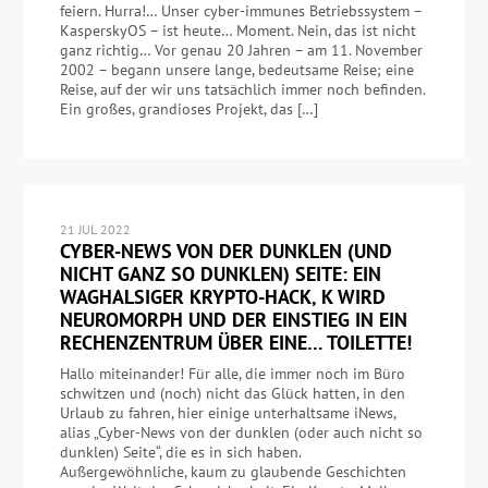
feiern. Hurra!… Unser cyber-immunes Betriebssystem –
KasperskyOS – ist heute… Moment. Nein, das ist nicht
ganz richtig… Vor genau 20 Jahren – am 11. November
2002 – begann unsere lange, bedeutsame Reise; eine
Reise, auf der wir uns tatsächlich immer noch befinden.
Ein großes, grandioses Projekt, das […]
21 JUL 2022
CYBER-NEWS VON DER DUNKLEN (UND
NICHT GANZ SO DUNKLEN) SEITE: EIN
WAGHALSIGER KRYPTO-HACK, K WIRD
NEUROMORPH UND DER EINSTIEG IN EIN
RECHENZENTRUM ÜBER EINE… TOILETTE!
Hallo miteinander! Für alle, die immer noch im Büro
schwitzen und (noch) nicht das Glück hatten, in den
Urlaub zu fahren, hier einige unterhaltsame iNews,
alias „Cyber-News von der dunklen (oder auch nicht so
dunklen) Seite“, die es in sich haben.
Außergewöhnliche, kaum zu glaubende Geschichten