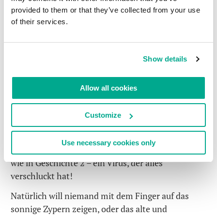
willkommen!
provided to them or that they’ve collected from your use
of their services.
Geschichte 6. Mythen des alten Griechenland.
2013, aktuelle Neuigkeiten. Laut einem Bericht
von
Reuters
attackierte in den Jahren 2009 und
Show details
2010 ein seltsamer Virus die Bank of Cyprus, und
löschte dabei 28.000 Dateien. Genau zur gleichen
Allow all cookies
Zeit investierte das ernsthaft erkrankte
zypriotische Banksystem in Staatsanleihen des
Customize
nicht weniger instabilen Nachbarn Griechenland.
Ein unglücklicher Zufall? Wer kann das heute
Use necessary cookies only
schon sagen? Aber immerhin ist es auch hier – so
wie in Geschichte 2 – ein Virus, der alles
verschluckt hat!
Natürlich will niemand mit dem Finger auf das
sonnige Zypern zeigen, oder das alte und