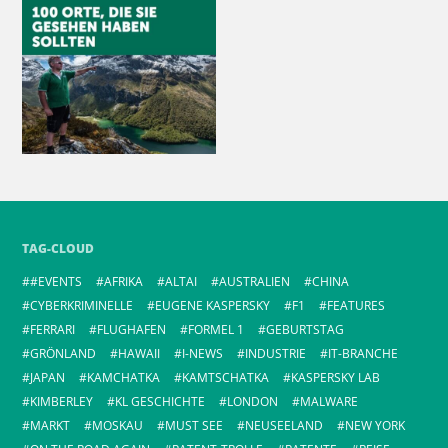
TAG-CLOUD
#EVENTS
AFRIKA
ALTAI
AUSTRALIEN
CHINA
CYBERKRIMINELLE
EUGENE KASPERSKY
F1
FEATURES
FERRARI
FLUGHAFEN
FORMEL 1
GEBURTSTAG
GRÖNLAND
HAWAII
I-NEWS
INDUSTRIE
IT-BRANCHE
JAPAN
KAMCHATKA
KAMTSCHATKA
KASPERSKY LAB
KIMBERLEY
KL GESCHICHTE
LONDON
MALWARE
MARKT
MOSKAU
MUST SEE
NEUSEELAND
NEW YORK