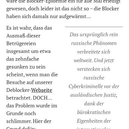
wäre die Blocker-Epidemie ein für alle Mal erledigt
gewesen, doch leider ist das nicht so – die Blocker
haben sich damals nur aufgewärmt…
Es ist wahr, dass das
Das ursprünglich rein
Ausmaß dieser
russische Phänomen
Betrügereien
insgesamt um etwa
verbreitete sich
das zehnfache
weltweit. Und jetzt
gesunken zu sein
verstecken sich
scheint, wenn man die
russische
Besuche auf unserer
Cyberkriminelle vor der
Deblocker-
Webseite
ausländischen Justiz,
betrachtet. DOCH…
dank der
das Problem wurde im
bürokratischen
Grunde noch
Eigenheiten der
schlimmer. Hier der
Grund dafür: