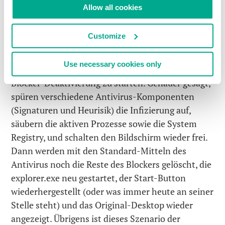
volle Kontrolle über die Tastatur übernehmen
Allow all cookies
können. Sobald ein Anwender die
Tastenkombination
Ctrl+Alt+Shift+F4
(oder
Customize
mehrmals hintereinander
Ctrl+Alt+Del
) drückt,
versteht die
virtuelle Tastatur
dass es sich um
Use necessary cookies only
einen Notfall handelt und weist
KIS 2014
an, die
Blocker-Deaktivierung zu starten. Genauer gesagt,
spüren verschiedene Antivirus-Komponenten
(Signaturen und Heurisik) die Infizierung auf,
säubern die aktiven Prozesse sowie die System
Registry, und schalten den Bildschirm wieder frei.
Dann werden mit den Standard-Mitteln des
Antivirus noch die Reste des Blockers gelöscht, die
explorer.exe neu gestartet, der Start-Button
wiederhergestellt (oder was immer heute an seiner
Stelle steht) und das Original-Desktop wieder
angezeigt. Übrigens ist dieses Szenario der