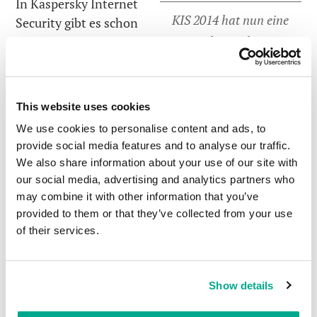
In Kaspersky Internet
KIS 2014 hat nun eine
Security gibt es schon
Funktion, die es
seit einigen Jahren die
virtuelle Tastatur
, die
ermöglicht, Blocker zu
mit einem speziellen
entfernen – und das mit
Treiber vor
Keyloggern
nur vier Fingern.
This website uses cookies
schützt. Falls ein
We use cookies to personalise content and ads, to
Computer mit einem
provide social media features and to analyse our traffic.
Super-Duper-Trojaner infiziert wurde, werden
We also share information about your use of our site with
dessen Versuche Passwörter abzuhören, umsonst
our social media, advertising and analytics partners who
sein, denn das Passwort wird nicht über die
may combine it with other information that you’ve
normale Tastatur, sondern über die
virtuelle
provided to them or that they’ve collected from your use
of their services.
Tastatur
eingegeben, die der Trojaner nicht sehen
kann. Und nun nutzen wir diese Funktion auch
beim Kampf gegen Blocker und ihre Machwerke…
Show details
Die
virtuelle Tastatur
verhindert, dass Blocker die