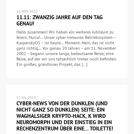
16 NOV 2022
11.11: ZWANZIG JAHRE AUF DEN TAG
GENAU!
Hallo zusammen! Wir haben ein weiteres Jubiläum zu
feiern. Hurra!… Unser cyber-immunes Betriebssystem –
KasperskyOS – ist heute… Moment. Nein, das ist nicht
ganz richtig… Vor genau 20 Jahren – am 11. November
2002 – begann unsere lange, bedeutsame Reise; eine
Reise, auf der wir uns tatsächlich immer noch befinden.
Ein großes, grandioses Projekt, das […]
21 JUL 2022
CYBER-NEWS VON DER DUNKLEN (UND
NICHT GANZ SO DUNKLEN) SEITE: EIN
WAGHALSIGER KRYPTO-HACK, K WIRD
NEUROMORPH UND DER EINSTIEG IN EIN
RECHENZENTRUM ÜBER EINE… TOILETTE!