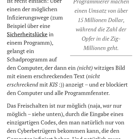
ist recht einfach: Über
Programmierer machen
einen der möglichen
einen Umsatz von über
Infizierungswege (zum
15 Millionen Dollar,
Beispiel über eine
während die Zahl der
Sicherheitslücke
in
Opfer in die Zig-
einem Programm),
Millionen geht.
gelangt ein
Schadprogramm auf
den Computer, der dann ein
(nicht)
witziges Bild
mit einem erschreckenden Text (
nicht
erschreckend
mit
KIS
:)) anzeigt – und er blockiert
den Computer und alle Programmfenster.
Das Freischalten ist nur möglich (naja,
war
nur
möglich – siehe unten), durch die Eingabe eines
einzigartigen Codes, den man natürlich nur von
den Cyberbetrügern bekommen kann, die den
Computer infiziert haben. Und natürlich muss