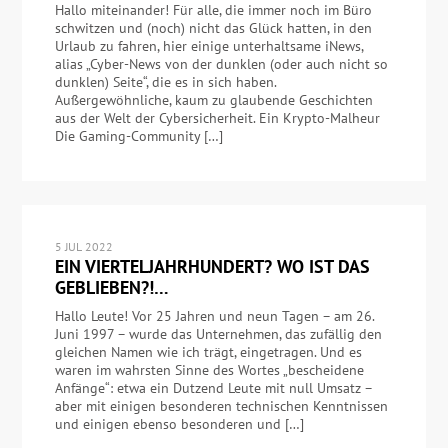
Hallo miteinander! Für alle, die immer noch im Büro
schwitzen und (noch) nicht das Glück hatten, in den
Urlaub zu fahren, hier einige unterhaltsame iNews,
alias „Cyber-News von der dunklen (oder auch nicht so
dunklen) Seite“, die es in sich haben.
Außergewöhnliche, kaum zu glaubende Geschichten
aus der Welt der Cybersicherheit. Ein Krypto-Malheur
Die Gaming-Community […]
5 JUL 2022
EIN VIERTELJAHRHUNDERT? WO IST DAS
GEBLIEBEN?!…
Hallo Leute! Vor 25 Jahren und neun Tagen – am 26.
Juni 1997 – wurde das Unternehmen, das zufällig den
gleichen Namen wie ich trägt, eingetragen. Und es
waren im wahrsten Sinne des Wortes „bescheidene
Anfänge“: etwa ein Dutzend Leute mit null Umsatz –
aber mit einigen besonderen technischen Kenntnissen
und einigen ebenso besonderen und […]