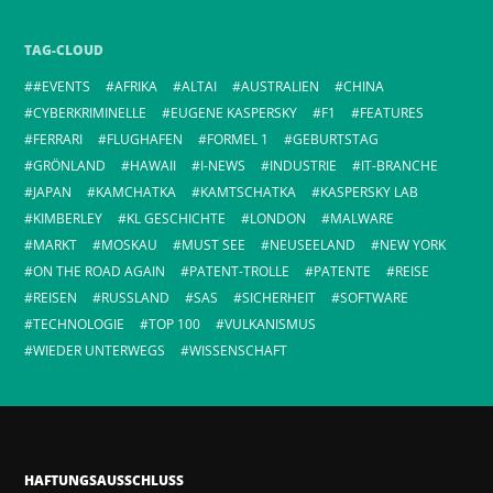
TAG-CLOUD
#EVENTS
AFRIKA
ALTAI
AUSTRALIEN
CHINA
CYBERKRIMINELLE
EUGENE KASPERSKY
F1
FEATURES
FERRARI
FLUGHAFEN
FORMEL 1
GEBURTSTAG
GRÖNLAND
HAWAII
I-NEWS
INDUSTRIE
IT-BRANCHE
JAPAN
KAMCHATKA
KAMTSCHATKA
KASPERSKY LAB
KIMBERLEY
KL GESCHICHTE
LONDON
MALWARE
MARKT
MOSKAU
MUST SEE
NEUSEELAND
NEW YORK
ON THE ROAD AGAIN
PATENT-TROLLE
PATENTE
REISE
REISEN
RUSSLAND
SAS
SICHERHEIT
SOFTWARE
TECHNOLOGIE
TOP 100
VULKANISMUS
WIEDER UNTERWEGS
WISSENSCHAFT
HAFTUNGSAUSSCHLUSS