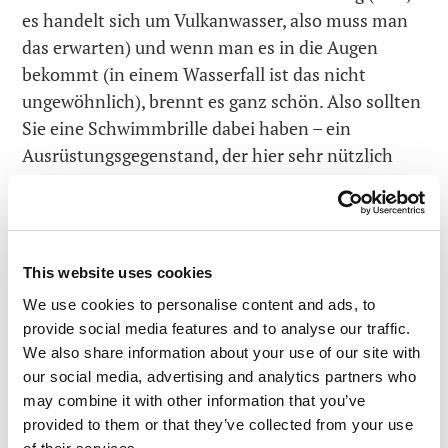
es handelt sich um Vulkanwasser, also muss man
das erwarten) und wenn man es in die Augen
bekommt (in einem Wasserfall ist das nicht
ungewöhnlich), brennt es ganz schön. Also sollten
Sie eine Schwimmbrille dabei haben – ein
Ausrüstungsgegenstand, der hier sehr nützlich
und wirklich gefragt ist. Und passen Sie auf Ihren
Silberschmuck auf – der verträgt das saure Wasser
auch nicht so gut. Ach ja, stellen Sie auch sicher,
dass Sie ein paar Bier dabei haben – das perfekte
This website uses cookies
Getränk für Zwischendurch in den heißen Pools
We use cookies to personalise content and ads, to
und Wasserfällen!
provide social media features and to analyse our traffic.
We also share information about your use of our site with
Wenn Sie hier zum ersten Mal von der
ultimativen
our social media, advertising and analytics partners who
Frage
gehört haben, bedeutet das, dass es höchste
may combine it with other information that you’ve
Zeit für Sie ist, die unsterblichen
Geschichten
von
provided to them or that they’ve collected from your use
Douglas Adams kennen zu lernen. Dann können Sie