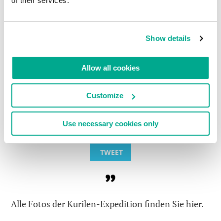
of their services.
den
Film
ansehen. Oder anders herum – erst den
Film, dann die Bücher; es wird den Spaß nicht
verderben.
Show details
Allow all cookies
@E_KASPERSKY FINDET DIE
ANTWORT AUF DIE
Customize
ULTIMATIVE FRAGE NACH
DEM LEBEN, DEM
Use necessary cookies only
UNIVERSUM UND ALLEM
TWEET
Alle Fotos der Kurilen-Expedition finden Sie hier.