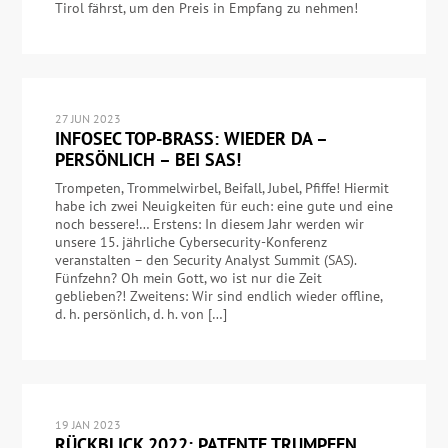
Tirol fährst, um den Preis in Empfang zu nehmen!
27 JUN 2023
INFOSEC TOP-BRASS: WIEDER DA –
PERSÖNLICH – BEI SAS!
Trompeten, Trommelwirbel, Beifall, Jubel, Pfiffe! Hiermit
habe ich zwei Neuigkeiten für euch: eine gute und eine
noch bessere!… Erstens: In diesem Jahr werden wir
unsere 15. jährliche Cybersecurity-Konferenz
veranstalten – den Security Analyst Summit (SAS).
Fünfzehn? Oh mein Gott, wo ist nur die Zeit
geblieben?! Zweitens: Wir sind endlich wieder offline,
d. h. persönlich, d. h. von […]
19 JAN 2023
RÜCKBLICK 2022: PATENTE TRUMPFEN