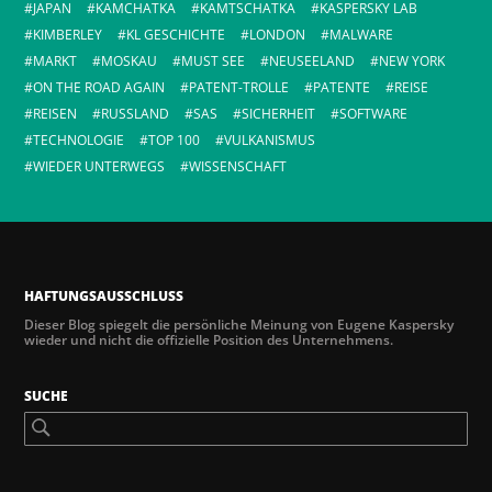
JAPAN
KAMCHATKA
KAMTSCHATKA
KASPERSKY LAB
KIMBERLEY
KL GESCHICHTE
LONDON
MALWARE
MARKT
MOSKAU
MUST SEE
NEUSEELAND
NEW YORK
ON THE ROAD AGAIN
PATENT-TROLLE
PATENTE
REISE
REISEN
RUSSLAND
SAS
SICHERHEIT
SOFTWARE
TECHNOLOGIE
TOP 100
VULKANISMUS
WIEDER UNTERWEGS
WISSENSCHAFT
HAFTUNGSAUSSCHLUSS
Dieser Blog spiegelt die persönliche Meinung von Eugene Kaspersky
wieder und nicht die offizielle Position des Unternehmens.
SUCHE