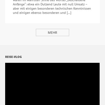
Anfänge“: etwa ein Dutzend Leute mit null Umsatz –
aber mit einigen besonderen technischen Kenntnissen
und einigen ebenso besonderen und […]
MEHR
REISE-VLOG