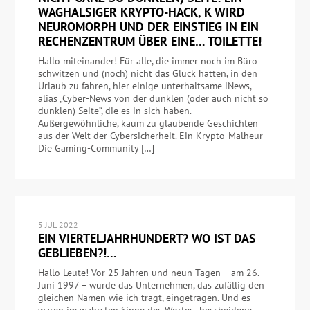
WAGHALSIGER KRYPTO-HACK, K WIRD
NEUROMORPH UND DER EINSTIEG IN EIN
RECHENZENTRUM ÜBER EINE… TOILETTE!
Hallo miteinander! Für alle, die immer noch im Büro
schwitzen und (noch) nicht das Glück hatten, in den
Urlaub zu fahren, hier einige unterhaltsame iNews,
alias „Cyber-News von der dunklen (oder auch nicht so
dunklen) Seite“, die es in sich haben.
Außergewöhnliche, kaum zu glaubende Geschichten
aus der Welt der Cybersicherheit. Ein Krypto-Malheur
Die Gaming-Community […]
5 JUL 2022
EIN VIERTELJAHRHUNDERT? WO IST DAS
GEBLIEBEN?!…
Hallo Leute! Vor 25 Jahren und neun Tagen – am 26.
Juni 1997 – wurde das Unternehmen, das zufällig den
gleichen Namen wie ich trägt, eingetragen. Und es
waren im wahrsten Sinne des Wortes „bescheidene