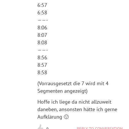
6:57
6:58
——-
8:06
8:07
8:08
——-
8:56
8:57
8:58
(Vorrausgesetzt die 7 wird mit 4
Segmenten angezeigt)
Hoffe ich liege da nicht allzuweit
daneben, ansonsten hätte ich gerne
Aufklärung 🙂
REPLY TO CONVERSATION
0