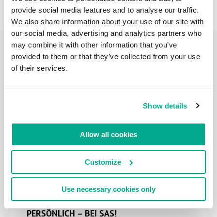
provide social media features and to analyse our traffic.
We also share information about your use of our site with
our social media, advertising and analytics partners who
may combine it with other information that you’ve
provided to them or that they’ve collected from your use
of their services.
27 FEB 2024
MAN KANN NIE ZU VIELE
AUSZEICHNUNGEN BEKOMMEN.
BESONDERS EURO-AWARDS!
Show details
Denn wenn dein Unternehmen von keinem Geringeren
als AV-Comparatives zum "Produkt des Jahres" gekürt
wird, steht es außer Frage, dass du persönlich nach
Allow all cookies
Tirol fährst, um den Preis in Empfang zu nehmen!
Customize
Use necessary cookies only
27 JUN 2023
INFOSEC TOP-BRASS: WIEDER DA –
PERSÖNLICH – BEI SAS!