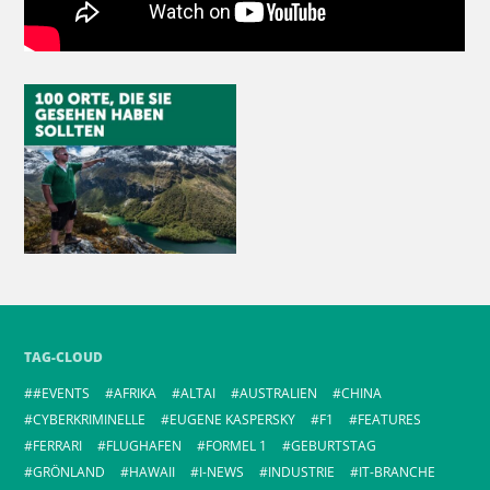
TAG-CLOUD
#EVENTS
AFRIKA
ALTAI
AUSTRALIEN
CHINA
CYBERKRIMINELLE
EUGENE KASPERSKY
F1
FEATURES
FERRARI
FLUGHAFEN
FORMEL 1
GEBURTSTAG
GRÖNLAND
HAWAII
I-NEWS
INDUSTRIE
IT-BRANCHE