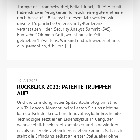
Trompeten, Trommelwirbel, Beifall, Jubel, Pfiffe! Hiermit
habe ich zwei Neuigkeiten für euch: eine gute und eine
noch bessere!… Erstens: In diesem Jahr werden wir
unsere 15. jährliche Cybersecurity-Konferenz
veranstalten – den Security Analyst Summit (SAS).
Fünfzehn? Oh mein Gott, wo ist nur die Zeit
geblieben?! Zweitens: Wir sind endlich wieder offline,
d. h. persönlich, d. h. von […]
19 JAN 2023
RÜCKBLICK 2022: PATENTE TRUMPFEN
AUF!
Und die Erfindung neuer Spitzentechnologien ist nur
ein Teil davon. Moment, nein: Lassen Sie uns nicht so
kategorisch denken… Eine innovative, bahnbrechende
Technologie setzt einen Lebenszyklus in Gang, der
wahrscheinlich sehr viel komplexer und langwieriger
ist, als sich viele vielleicht vorstellen können. Natürlich
steht die Erfindung selbst an erster Stelle, aber ohne