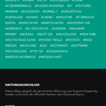
#EVENTS
AFRIKA
ALTAI
AUSTRALIEN
CHINA
CYBERKRIMINELLE
EUGENE KASPERSKY
F1
FEATURES
FERRARI
FLUGHAFEN
FORMEL 1
GEBURTSTAG
GRÖNLAND
HAWAII
I-NEWS
INDUSTRIE
IT-BRANCHE
JAPAN
KAMCHATKA
KAMTSCHATKA
KASPERSKY LAB
KIMBERLEY
KL GESCHICHTE
LONDON
MALWARE
MARKT
MOSKAU
MUST SEE
NEUSEELAND
NEW YORK
ON THE ROAD AGAIN
PATENT-TROLLE
PATENTE
REISE
REISEN
RUSSLAND
SAS
SICHERHEIT
SOFTWARE
TECHNOLOGIE
TOP 100
VULKANISMUS
WIEDER UNTERWEGS
WISSENSCHAFT
HAFTUNGSAUSSCHLUSS
Dieser Blog spiegelt die persönliche Meinung von Eugene Kaspersky
wieder und nicht die offizielle Position des Unternehmens.