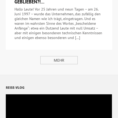
GEBLIEBEN?!…
Hallo Leute! Vor 25 Jahren und neun Tagen – am 26.
Juni 1997 – wurde das Unternehmen, das zufällig den
gleichen Namen wie ich trägt, eingetragen. Und es
waren im wahrsten Sinne des Wortes „bescheidene
Anfänge“: etwa ein Dutzend Leute mit null Umsatz –
aber mit einigen besonderen technischen Kenntnissen
und einigen ebenso besonderen und […]
MEHR
REISE-VLOG