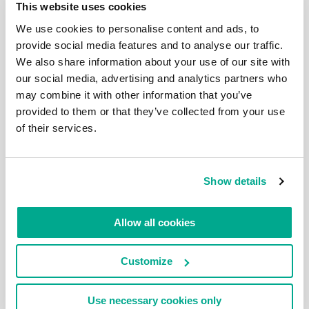
This website uses cookies
We use cookies to personalise content and ads, to
27 JUN 2023
INFOSEC TOP-BRASS: WIEDER DA –
provide social media features and to analyse our traffic.
PERSÖNLICH – BEI SAS!
We also share information about your use of our site with
Trompeten, Trommelwirbel, Beifall, Jubel, Pfiffe! Hiermit
our social media, advertising and analytics partners who
habe ich zwei Neuigkeiten für euch: eine gute und eine
may combine it with other information that you’ve
noch bessere!… Erstens: In diesem Jahr werden wir
provided to them or that they’ve collected from your use
unsere 15. jährliche Cybersecurity-Konferenz
veranstalten – den Security Analyst Summit (SAS).
of their services.
Fünfzehn? Oh mein Gott, wo ist nur die Zeit
geblieben?! Zweitens: Wir sind endlich wieder offline,
d. h. persönlich, d. h. von […]
Show details
Allow all cookies
19 JAN 2023
RÜCKBLICK 2022: PATENTE TRUMPFEN
Customize
AUF!
Und die Erfindung neuer Spitzentechnologien ist nur
ein Teil davon. Moment, nein: Lassen Sie uns nicht so
Use necessary cookies only