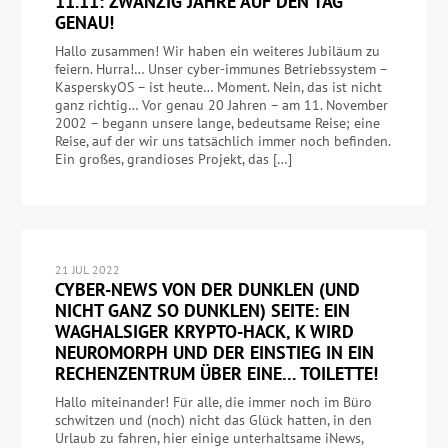
11.11: ZWANZIG JAHRE AUF DEN TAG
GENAU!
Hallo zusammen! Wir haben ein weiteres Jubiläum zu
feiern. Hurra!… Unser cyber-immunes Betriebssystem –
KasperskyOS – ist heute… Moment. Nein, das ist nicht
ganz richtig… Vor genau 20 Jahren – am 11. November
2002 – begann unsere lange, bedeutsame Reise; eine
Reise, auf der wir uns tatsächlich immer noch befinden.
Ein großes, grandioses Projekt, das […]
21 JUL 2022
CYBER-NEWS VON DER DUNKLEN (UND
NICHT GANZ SO DUNKLEN) SEITE: EIN
WAGHALSIGER KRYPTO-HACK, K WIRD
NEUROMORPH UND DER EINSTIEG IN EIN
RECHENZENTRUM ÜBER EINE… TOILETTE!
Hallo miteinander! Für alle, die immer noch im Büro
schwitzen und (noch) nicht das Glück hatten, in den
Urlaub zu fahren, hier einige unterhaltsame iNews,