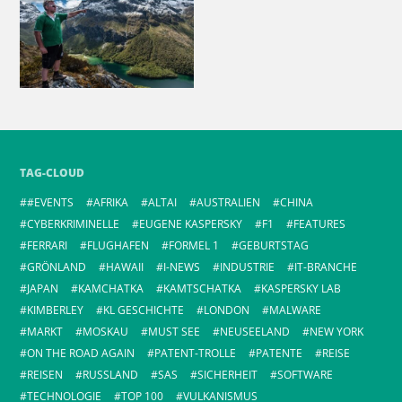
TAG-CLOUD
#EVENTS
AFRIKA
ALTAI
AUSTRALIEN
CHINA
CYBERKRIMINELLE
EUGENE KASPERSKY
F1
FEATURES
FERRARI
FLUGHAFEN
FORMEL 1
GEBURTSTAG
GRÖNLAND
HAWAII
I-NEWS
INDUSTRIE
IT-BRANCHE
JAPAN
KAMCHATKA
KAMTSCHATKA
KASPERSKY LAB
KIMBERLEY
KL GESCHICHTE
LONDON
MALWARE
MARKT
MOSKAU
MUST SEE
NEUSEELAND
NEW YORK
ON THE ROAD AGAIN
PATENT-TROLLE
PATENTE
REISE
REISEN
RUSSLAND
SAS
SICHERHEIT
SOFTWARE
TECHNOLOGIE
TOP 100
VULKANISMUS