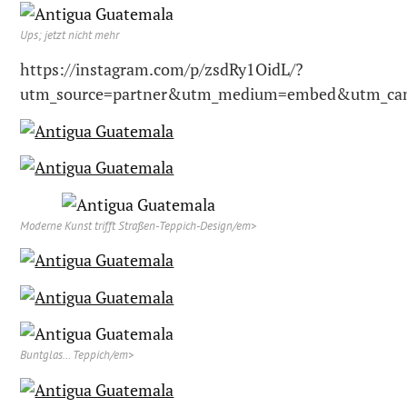
Ups; jetzt nicht mehr
https://instagram.com/p/zsdRy1OidL/?
utm_source=partner&utm_medium=embed&utm_cam
Moderne Kunst trifft Straßen-Teppich-Design/em>
Buntglas… Teppich/em>