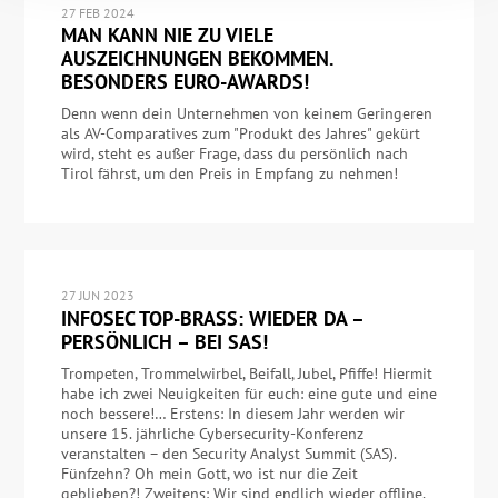
27 FEB 2024
MAN KANN NIE ZU VIELE
AUSZEICHNUNGEN BEKOMMEN.
BESONDERS EURO-AWARDS!
Denn wenn dein Unternehmen von keinem Geringeren
als AV-Comparatives zum "Produkt des Jahres" gekürt
wird, steht es außer Frage, dass du persönlich nach
Tirol fährst, um den Preis in Empfang zu nehmen!
27 JUN 2023
INFOSEC TOP-BRASS: WIEDER DA –
PERSÖNLICH – BEI SAS!
Trompeten, Trommelwirbel, Beifall, Jubel, Pfiffe! Hiermit
habe ich zwei Neuigkeiten für euch: eine gute und eine
noch bessere!… Erstens: In diesem Jahr werden wir
unsere 15. jährliche Cybersecurity-Konferenz
veranstalten – den Security Analyst Summit (SAS).
Fünfzehn? Oh mein Gott, wo ist nur die Zeit
geblieben?! Zweitens: Wir sind endlich wieder offline,