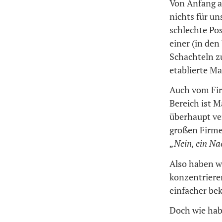
Von Anfang an
nichts für un
schlechte Po
einer (in de
Schachteln zu
etablierte M
Auch vom Fir
Bereich ist M
überhaupt ve
großen Firm
„Nein, ein Na
Also haben wi
konzentriere
einfacher b
Doch wie hab