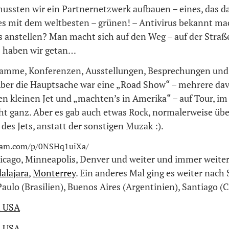
mussten wir ein Partnernetzwerk aufbauen – eines, das d
es mit dem weltbesten – grünen! – Antivirus bekannt ma
 anstellen? Man macht sich auf den Weg – auf der Straße
s haben wir getan…
amme, Konferenzen, Ausstellungen, Besprechungen und 
 Aber die Hauptsache war eine „Road Show“ – mehrere da
n kleinen Jet und „machten’s in Amerika“ – auf Tour, im
icht ganz. Aber es gab auch etwas Rock, normalerweise übe
des Jets, anstatt der sonstigen Muzak :).
gram.com/p/0NSHq1uiXa/
icago, Minneapolis, Denver und weiter und immer weiter
alajara
,
Monterrey
. Ein anderes Mal ging es weiter nach
aulo (Brasilien), Buenos Aires (Argentinien), Santiago (C