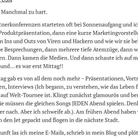
. Manchmal zu hart.
tnerkonferenzen starteten oft bei Sonnenaufgang und ic
 Produktpräsentation, dann eine kurze Marketingvorstell
en Ins und Outs von Viren und Hackern und wie wir sie b
 Besprechungen, dann mehrere tiefe Atemzüge, dann w
n. Dann kamen die Medien. Und dann schaute ich auf m
nd… es war erst Mittag!!
g gab es von all dem noch mehr – Präsentationen, Vortr
, Interviews (Ich begann, zu verstehen, wie das Leben f
auf Welt-Tournee ist. Klingt zunächst glamourös und be
sie müssen die gleichen Songs JEDEN Abend spielen. Den
er nach. Aber ich schweife ab.). Am frühen Abend haben
in den Jet gepackt und flogen in die nächste Stadt.
nft las ich meine E-Mails, schrieb in mein Blog und plöt