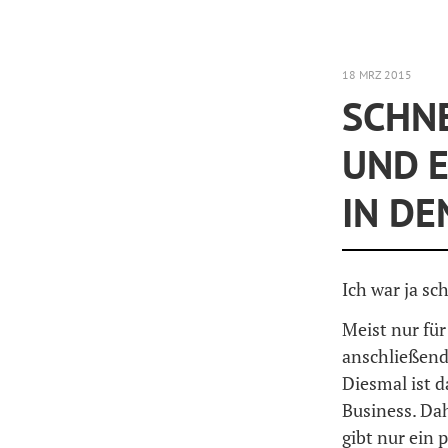
18 MRZ 2015
SCHN
UND E
IN DE
Ich war ja sc
Meist nur für
anschließend
Diesmal ist d
Business. Dahe
gibt nur ein 