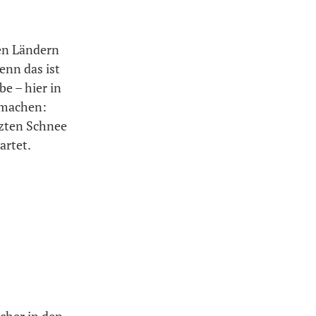
en Ländern
Denn das ist
e – hier in
 machen:
tzten Schnee
artet.