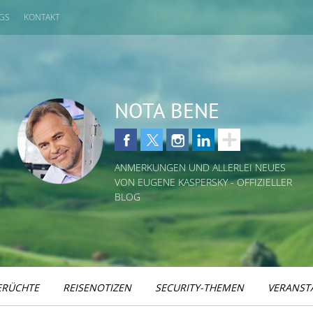
GS
KONTAKT
NOTA BENE
ANMERKUNGEN UND ALLERLEI NEUES
VON EUGENE KASPERSKY - OFFIZIELLER
BLOG
ERÜCHTE
REISENOTIZEN
SECURITY-THEMEN
VERANST