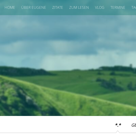
HOME
ÜBER EUGENE
ZITATE
ZUM LESEN
VLOG
TERMINE
TA
*.*
G