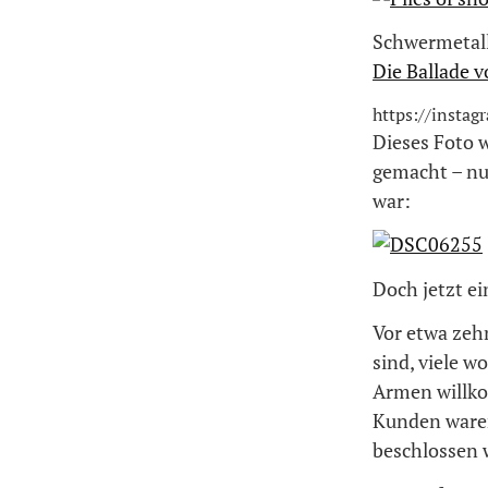
Schwermetall 
Die Ballade 
https://insta
Dieses Foto 
gemacht – nur
war:
Doch jetzt ei
Vor etwa zeh
sind, viele w
Armen willko
Kunden waren
beschlossen 