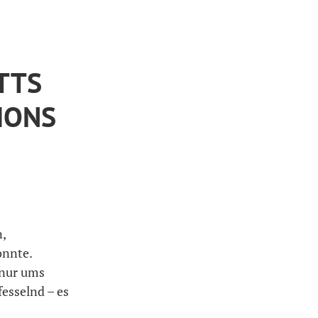
TTS
IONS
n,
onnte.
 nur ums
fesselnd – es