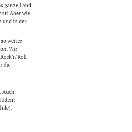
as ganze Land
cht! Aber wie
 und in der
so weiter
von. Wir
 Rock’n’Roll-
r die
. Auch
 Süden:
hile).