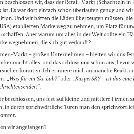
 beschlossen wir, dass der Retail-Markt (Schachteln in 
s ist. Es war dort einfach schon überlaufen genug und wir
sition. Und wir hätten die Läden überzeugen müssen, die
n USA) etablierten Marke weg zu nehmen, um Platz für u
 schaffen. Aber warum um alles in der Welt sollte ein Hä
arke wegnehmen, die sich gut verkauft?
men-Markt – großen Unternehmen – hielten wir uns fer
arkenmacht alles, und das schloss uns schon aus, bevor w
rsuchen konnten. Ich erinnere mich an manche Reaktion
en:
„Was für ein Ski-Lab?“
oder
„KasperSKY
– ist das eine 
chrichtensender!“
.
r beschlossen, uns fest auf kleine und mittlere Firmen z
n, in deren sprichwörtliche Türen man den sprichwörtli
ekommt.
en wir angefangen?