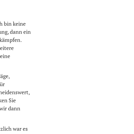
h bin keine
ung, dann ein
ekämpfen.
eitere
eine
äge,
ür
neidenswert,
ken Sie
 wir dann
zlich war es