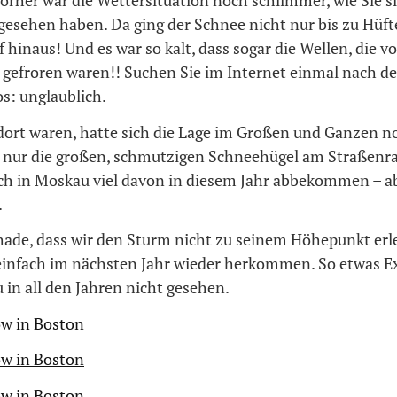
rher war die Wettersituation noch schlimmer, wie Sie si
gesehen haben. Da ging der Schnee nicht nur bis zu Hüft
 hinaus! Und es war so kalt, dass sogar die Wellen, die v
gefroren waren!! Suchen Sie im Internet einmal nach d
s: unglaublich.
dort waren, hatte sich die Lage im Großen und Ganzen n
 nur die großen, schmutzigen Schneehügel am Straßenran
ch in Moskau viel davon in diesem Jahr abbekommen – ab
.
chade, dass wir den Sturm nicht zu seinem Höhepunkt erl
infach im nächsten Jahr wieder herkommen. So etwas E
 in all den Jahren nicht gesehen.