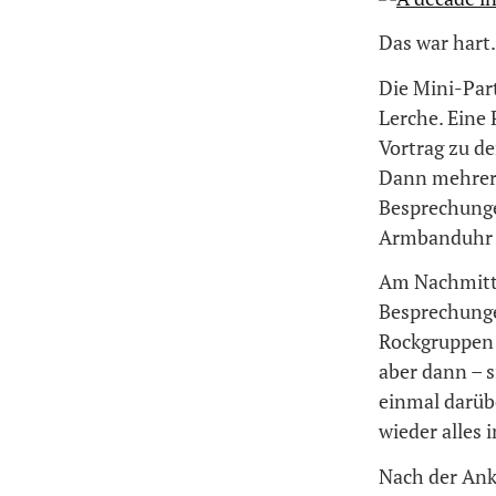
Das war hart
Die Mini-Par
Lerche. Eine
Vortrag zu d
Dann mehrere
Besprechunge
Armbanduhr u
Am Nachmitta
Besprechungen
Rockgruppen 
aber dann – 
einmal darüb
wieder alles 
Nach der Anku