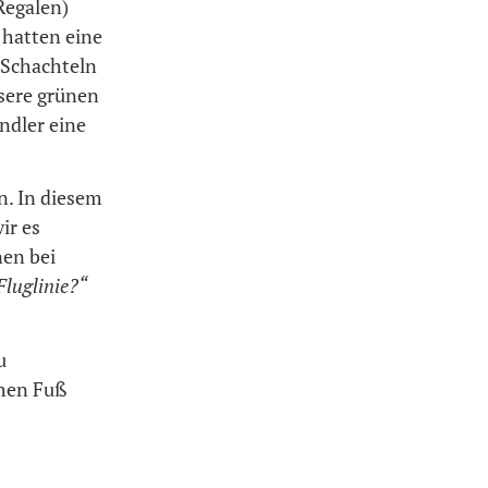
Regalen)
 hatten eine
 Schachteln
nsere grünen
ndler eine
n. In diesem
ir es
en bei
Fluglinie?“
u
chen Fuß