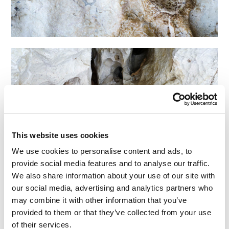
This website uses cookies
We use cookies to personalise content and ads, to
provide social media features and to analyse our traffic.
We also share information about your use of our site with
our social media, advertising and analytics partners who
may combine it with other information that you’ve
Ok, dieser schöne Strand ist toll und einen Besuch
provided to them or that they’ve collected from your use
wert, aber er ist es nicht unbedingt wert, zu lange
of their services.