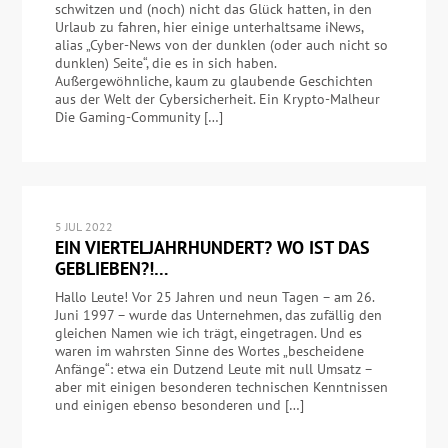
schwitzen und (noch) nicht das Glück hatten, in den
Urlaub zu fahren, hier einige unterhaltsame iNews,
alias „Cyber-News von der dunklen (oder auch nicht so
dunklen) Seite“, die es in sich haben.
Außergewöhnliche, kaum zu glaubende Geschichten
aus der Welt der Cybersicherheit. Ein Krypto-Malheur
Die Gaming-Community […]
5 JUL 2022
EIN VIERTELJAHRHUNDERT? WO IST DAS
GEBLIEBEN?!…
Hallo Leute! Vor 25 Jahren und neun Tagen – am 26.
Juni 1997 – wurde das Unternehmen, das zufällig den
gleichen Namen wie ich trägt, eingetragen. Und es
waren im wahrsten Sinne des Wortes „bescheidene
Anfänge“: etwa ein Dutzend Leute mit null Umsatz –
aber mit einigen besonderen technischen Kenntnissen
und einigen ebenso besonderen und […]