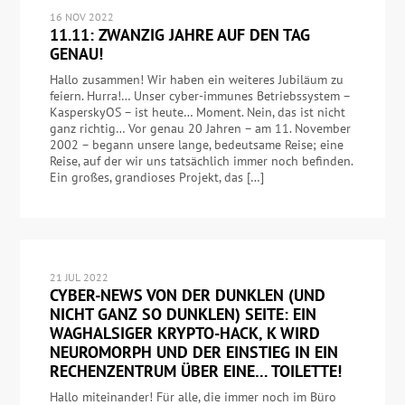
16 NOV 2022
11.11: ZWANZIG JAHRE AUF DEN TAG
GENAU!
Hallo zusammen! Wir haben ein weiteres Jubiläum zu
feiern. Hurra!… Unser cyber-immunes Betriebssystem –
KasperskyOS – ist heute… Moment. Nein, das ist nicht
ganz richtig… Vor genau 20 Jahren – am 11. November
2002 – begann unsere lange, bedeutsame Reise; eine
Reise, auf der wir uns tatsächlich immer noch befinden.
Ein großes, grandioses Projekt, das […]
21 JUL 2022
CYBER-NEWS VON DER DUNKLEN (UND
NICHT GANZ SO DUNKLEN) SEITE: EIN
WAGHALSIGER KRYPTO-HACK, K WIRD
NEUROMORPH UND DER EINSTIEG IN EIN
RECHENZENTRUM ÜBER EINE… TOILETTE!
Hallo miteinander! Für alle, die immer noch im Büro