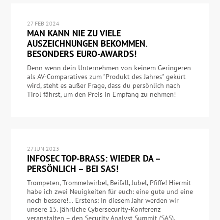
27 FEB 2024
MAN KANN NIE ZU VIELE
AUSZEICHNUNGEN BEKOMMEN.
BESONDERS EURO-AWARDS!
Denn wenn dein Unternehmen von keinem Geringeren
als AV-Comparatives zum "Produkt des Jahres" gekürt
wird, steht es außer Frage, dass du persönlich nach
Tirol fährst, um den Preis in Empfang zu nehmen!
27 JUN 2023
INFOSEC TOP-BRASS: WIEDER DA –
PERSÖNLICH – BEI SAS!
Trompeten, Trommelwirbel, Beifall, Jubel, Pfiffe! Hiermit
habe ich zwei Neuigkeiten für euch: eine gute und eine
noch bessere!… Erstens: In diesem Jahr werden wir
unsere 15. jährliche Cybersecurity-Konferenz
veranstalten – den Security Analyst Summit (SAS).