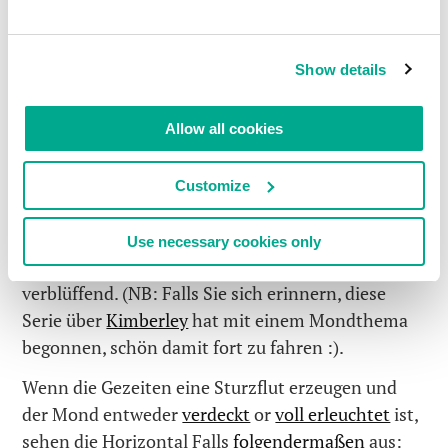
dem Flugzeug, sondern mit einem Schiff, Boot
oder Wasserflugzeug herzukommen und dann auf
Show details
Flut oder Ebbe zu warten, um das volle Spektakel
zu sehen. Und das am besten, wenn die Gezeiten
die höchsten und niedrigsten Wasserstände
Allow all cookies
erzeugen: bei Neumond oder Vollmond. Der Mond
ist hier der Schlüssel: Er, und er alleine,
Customize
entscheidet über die Gezeiten – wie hoch, wie
niedrig, wie schnell das Wasser steigt und fällt…
Use necessary cookies only
Diese Welt
Dieses Universum, stimmt’s? Einfach
verblüffend. (NB: Falls Sie sich erinnern, diese
Serie über
Kimberley
hat mit einem Mondthema
begonnen, schön damit fort zu fahren :).
Wenn die Gezeiten eine Sturzflut erzeugen und
der Mond entweder
verdeckt
or
voll erleuchtet
ist,
sehen die Horizontal Falls
folgendermaßen
aus: