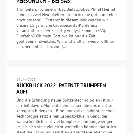
PERSÖNLICH – BEI SAS!
Trompeten, Trommelwirbel, Beifall, Jubel, Pfiffe! Hiermit
habe ich zwei Neuigkeiten für euch: eine gute und eine
noch bessere!… Erstens: In diesem Jahr werden wir
unsere 15. jährliche Cybersecurity-Konferenz
veranstalten – den Security Analyst Summit (SAS).
Fünfzehn? Oh mein Gott, wo ist nur die Zeit
geblieben?! Zweitens: Wir sind endlich wieder offline,
d. h. persönlich, d. h. von […]
19 JAN 2023
RÜCKBLICK 2022: PATENTE TRUMPFEN
AUF!
Und die Erfindung neuer Spitzentechnologien ist nur
ein Teil davon. Moment, nein: Lassen Sie uns nicht so
kategorisch denken… Eine innovative, bahnbrechende
Technologie setzt einen Lebenszyklus in Gang, der
wahrscheinlich sehr viel komplexer und langwieriger
ist, als sich viele vielleicht vorstellen können. Natürlich
steht die Erfindung selbst an erster Stelle, aber ohne