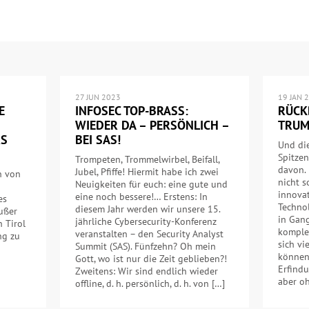
27 JUN 2023
19 JAN 
E
INFOSEC TOP-BRASS:
RÜCK
WIEDER DA – PERSÖNLICH –
TRUM
RS
BEI SAS!
Und di
Spitzen
Trompeten, Trommelwirbel, Beifall,
davon. 
Jubel, Pfiffe! Hiermit habe ich zwei
n von
nicht 
Neuigkeiten für euch: eine gute und
innova
eine noch bessere!… Erstens: In
es
Technol
diesem Jahr werden wir unsere 15.
außer
in Gang
jährliche Cybersecurity-Konferenz
h Tirol
komplex
veranstalten – den Security Analyst
ng zu
sich vi
Summit (SAS). Fünfzehn? Oh mein
können.
Gott, wo ist nur die Zeit geblieben?!
Erfindu
Zweitens: Wir sind endlich wieder
aber oh
offline, d. h. persönlich, d. h. von […]