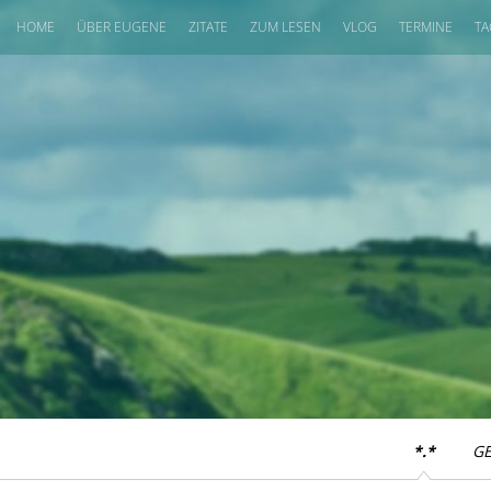
HOME
ÜBER EUGENE
ZITATE
ZUM LESEN
VLOG
TERMINE
TA
*.*
G