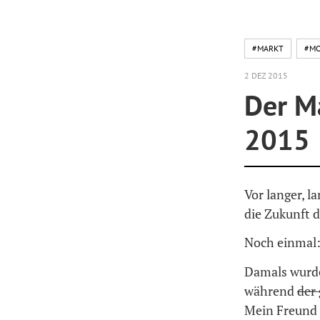
#MARKT
#MO
2 DEZ 2015
Der M
2015
Vor langer, l
die Zukunft 
Noch einmal
Damals wurde
während
der
Mein Freund v