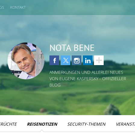
GS
KONTAKT
NOTA BENE
ANMERKUNGEN UND ALLERLEI NEUES
VON EUGENE KASPERSKY - OFFIZIELLER
BLOG
ERÜCHTE
REISENOTIZEN
SECURITY-THEMEN
VERANST