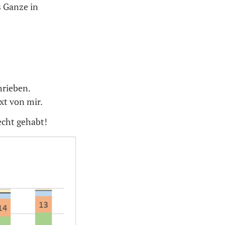
s Ganze in
rieben.
xt von mir.
echt gehabt!