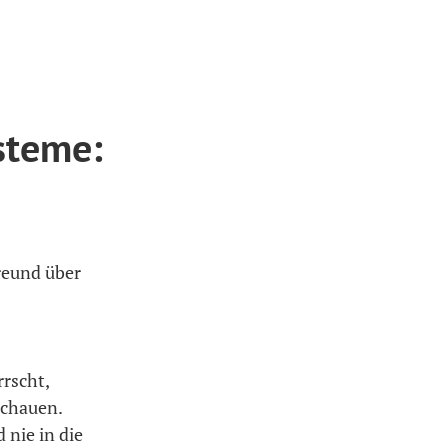
steme:
reund über
rscht,
schauen.
 nie in die