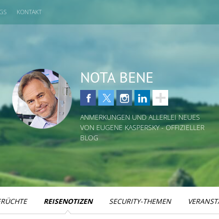
GS
KONTAKT
NOTA BENE
ANMERKUNGEN UND ALLERLEI NEUES
VON EUGENE KASPERSKY - OFFIZIELLER
BLOG
ERÜCHTE
REISENOTIZEN
SECURITY-THEMEN
VERANST