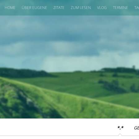
HOME
ÜBER EUGENE
ZITATE
ZUM LESEN
VLOG
TERMINE
TA
*.*
G