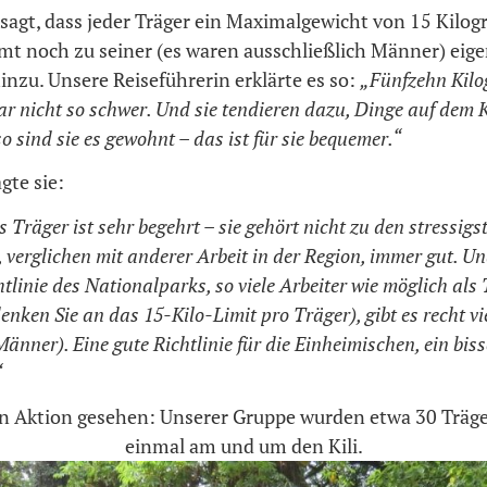
sagt, dass jeder Träger ein Maximalgewicht von 15 Kilog
t noch zu seiner (es waren ausschließlich Männer) eig
nzu. Unsere Reiseführerin erklärte es so:
„Fünfzehn Kilo
r nicht so schwer. Und sie tendieren dazu, Dinge auf dem 
o sind sie es gewohnt – das ist für sie bequemer.“
gte sie:
s Träger ist sehr begehrt – sie gehört nicht zu den stressigs
, verglichen mit anderer Arbeit in der Region, immer gut. U
chtlinie des Nationalparks, so viele Arbeiter wie möglich als
enken Sie an das 15-Kilo-Limit pro Träger), gibt es recht vie
änner). Eine gute Richtlinie für die Einheimischen, ein bis
“
in Aktion gesehen: Unserer Gruppe wurden etwa 30 Träger
einmal am und um den Kili.