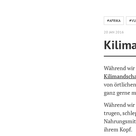
#AFRIKA
#VU
20 JAN 2016
Kilim
Während wir 
Kilimandsch
von örtlichen
ganz gerne m
Während wir 
trugen, schle
Nahrungsmitt
ihrem Kopf.