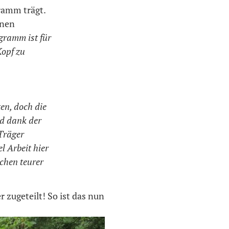
ramm trägt.
enen
gramm ist für
Kopf zu
ten, doch die
nd dank der
 Träger
l Arbeit hier
schen teurer
 zugeteilt! So ist das nun