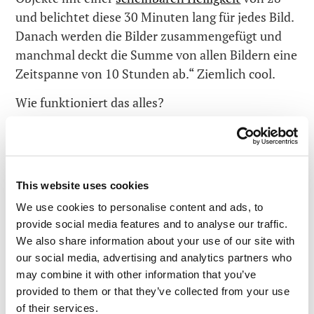
und belichtet diese 30 Minuten lang für jedes Bild.
Danach werden die Bilder zusammengefügt und
manchmal deckt die Summe von allen Bildern eine
Zeitspanne von 10 Stunden ab.“ Ziemlich cool.
Wie funktioniert das alles?
Das Licht der fernen Sterne und Galaxien
reflektiert sich in dem 10.4m großen
Hauptspiegel; dann wird es von einem zweiten ca.
einen Meter breiten Spiegel reflektiert; dann
This website uses cookies
gelangt das Licht in den „Turm“ in der Mitte des
We use cookies to personalise content and ads, to
Hauptspiegels (diesen Turm sieht man auf den
provide social media features and to analyse our traffic.
We also share information about your use of our site with
Bildern); und von hier aus wird das Bild auf
our social media, advertising and analytics partners who
verschiedene Kameras übertragen, die an den
may combine it with other information that you’ve
Ecken des Hauptspiegels angebracht sind. Das
provided to them or that they’ve collected from your use
Licht erhält anhand verschiedener Arten von
of their services.