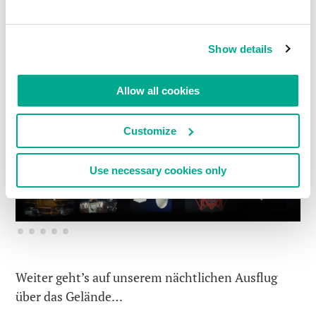
Optiken,
Spektrometern
,
Polarimeter
n
und
anderen mysteriösen Erfindungen sein Bild.
Show details
Allow all cookies
Customize
Use necessary cookies only
Previous
Next
Weiter geht’s auf unserem nächtlichen Ausflug
über das Gelände…