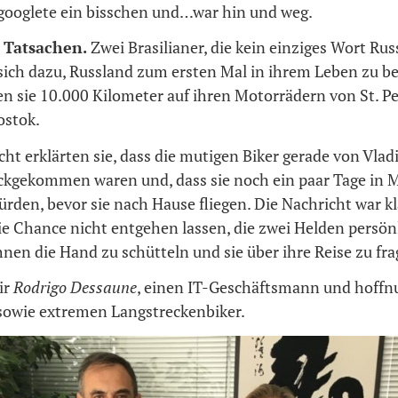
 googlete ein bisschen und…war hin und weg.
 Tatsachen.
Zwei Brasilianer, die kein einziges Wort Ru
sich dazu, Russland zum ersten Mal in ihrem Leben zu b
en sie 10.000 Kilometer auf ihren Motorrädern von St. P
ostok.
cht erklärten sie, dass die mutigen Biker gerade von Vla
kgekommen waren und, dass sie noch ein paar Tage in 
rden, bevor sie nach Hause fliegen. Die Nachricht war kl
ie Chance nicht entgehen lassen, die zwei Helden persön
hnen die Hand zu schütteln und sie über ihre Reise zu fra
ir
Rodrigo Dessaune
, einen IT-Geschäftsmann und hoffn
sowie extremen Langstreckenbiker.