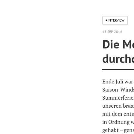
#INTERVIEW
13 SEP 2016
Die M
durch
Ende Juli war
Saison-Winds
Summerferien
unseren bras
mit dem ents
in Ordnung wä
gehabt – gen