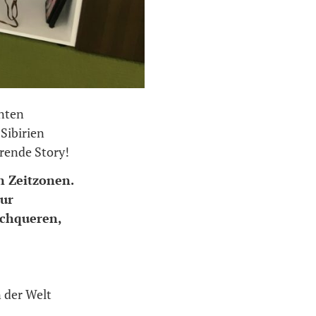
hnten
Sibirien
erende Story!
n Zeitzonen.
nur
rchqueren,
n der Welt