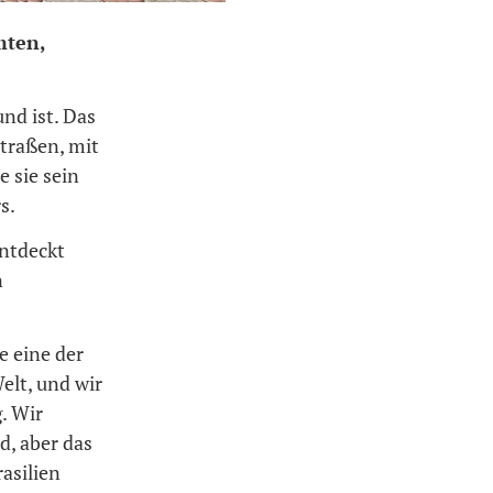
mten,
und ist. Das
Straßen, mit
 sie sein
s.
entdeckt
n
e eine der
elt, und wir
. Wir
d, aber das
rasilien