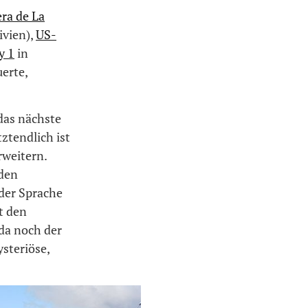
ra de La
ivien),
US-
y 1
in
erte,
 das nächste
ztendlich ist
rweitern.
lden
 der Sprache
t den
 da noch der
ysteriöse,