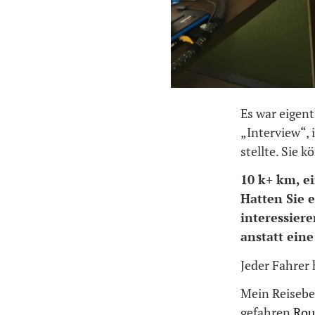
Es war eigen
„Interview“, 
stellte. Sie 
10 k+ km, e
Hatten Sie e
interessier
anstatt ein
Jeder Fahrer 
Mein Reisebeg
gefahren
Rou