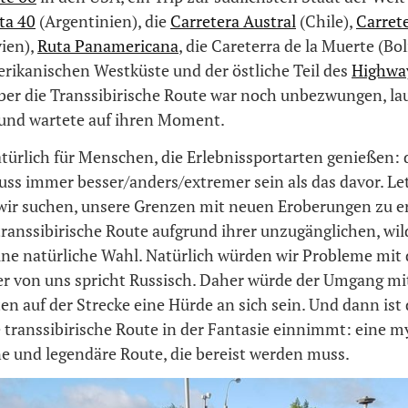
ta 40
(Argentinien), die
Carretera Austral
(Chile),
Carrete
vien),
Ruta Panamericana
, die Careterra de la Muerte (Bol
rikanischen Westküste und der östliche Teil des
Highwa
ber die Transsibirische Route war noch unbezwungen, lau
und wartete auf ihren Moment.
atürlich für Menschen, die Erlebnissportarten genießen:
ss immer besser/anders/extremer sein als das davor. Let
wir suchen, unsere Grenzen mit neuen Eroberungen zu e
transsibirische Route aufgrund ihrer unzugänglichen, wi
ine natürliche Wahl. Natürlich würden wir Probleme mit
er von uns spricht Russisch. Daher würde der Umgang mi
en auf der Strecke eine Hürde an sich sein. Und dann ist
e transsibirische Route in der Fantasie einnimmt: eine m
 und legendäre Route, die bereist werden muss.