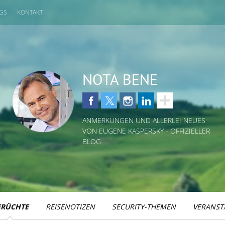
GS
KONTAKT
NOTA BENE
ANMERKUNGEN UND ALLERLEI NEUES
VON EUGENE KASPERSKY - OFFIZIELLER
BLOG
ERÜCHTE
REISENOTIZEN
SECURITY-THEMEN
VERANST