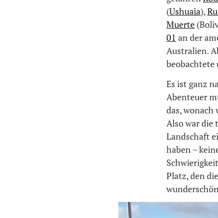
(
Ushuaia
),
Ru
Muerte
(Boli
01
an der ame
Australien. A
beobachtete 
Es ist ganz n
Abenteuer mu
das, wonach 
Also war die 
Landschaft e
haben – kein
Schwierigkeit
Platz, den di
wunderschöne