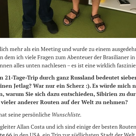
tlich mehr als ein Meeting und wurde zu einem ausgede
in dem ich viele Fragen zum Abenteuer der Brasilianer in 
können alles unten nachlesen – es ist eine wirklich faszini
in 21-Tage-Trip durch ganz Russland bedeutet siebe
inen Jetlag? War nur ein Scherz :). Es würde mich 
en, warum Sie sich dazu entschieden, Sibirien zu du
e vieler anderer Routen auf der Welt zu nehmen?
hat seine persönliche
Wunschliste.
leiter Allan Costa und ich sind einige der besten Route
te 66
in den USA, ein Trip zur südlichsten Stadt der Welt