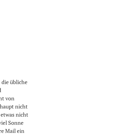
 die übliche
d
ht von
rhaupt nicht
 etwas nicht
viel Sonne
e Mail ein