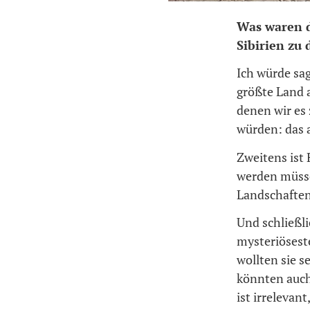
Was waren d
Sibirien zu
Ich würde sag
größte Land a
denen wir es
würden: das 
Zweitens ist 
werden müsse
Landschaften
Und schließli
mysteriösest
wollten sie s
könnten auch
ist irrelevan