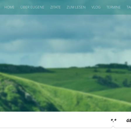
HOME
ÜBER EUGENE
ZITATE
ZUM LESEN
VLOG
TERMINE
TA
*.*
G