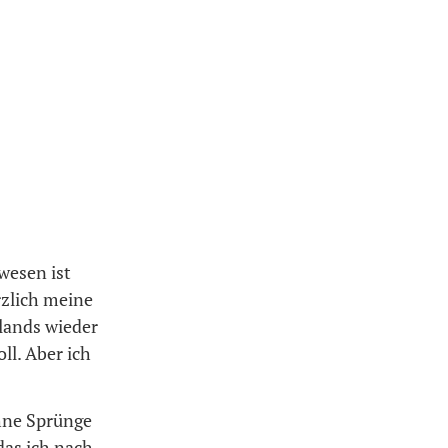
wesen ist
rzlich meine
lands wieder
ll. Aber ich
hne Sprünge
das ich nach