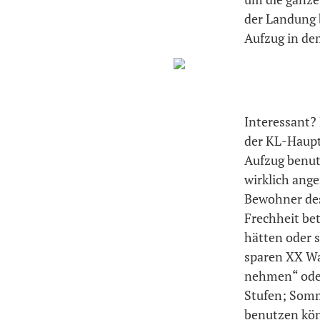
der Landung 
Aufzug in de
Interessant? 
der KL-Haupt
Aufzug benu
wirklich ang
Bewohner des
Frechheit bet
hätten oder s
sparen XX Wat
nehmen“ oder 
Stufen; Somm
benutzen kö