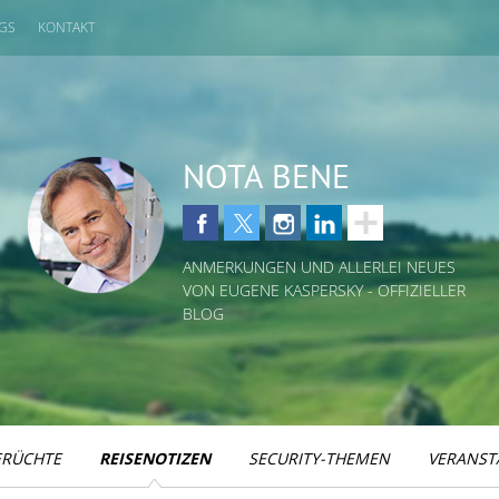
GS
KONTAKT
NOTA BENE
ANMERKUNGEN UND ALLERLEI NEUES
VON EUGENE KASPERSKY - OFFIZIELLER
BLOG
ERÜCHTE
REISENOTIZEN
SECURITY-THEMEN
VERANST