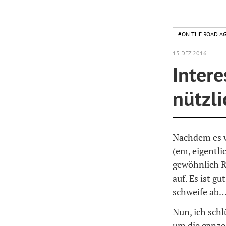
#ON THE ROAD AG
13 DEZ 2016
Inter
nützl
Nachdem es w
(em, eigentli
gewöhnlich R
auf. Es ist g
schweife ab
Nun, ich sch
um die ganze 