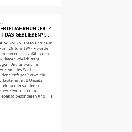
022
VIERTELJAHRHUNDERT?
ST DAS GEBLIEBEN?!…
eute! Vor 25 Jahren und neun
– am 26. Juni 1997 – wurde
ernehmen, das zufällig den
n Namen wie ich trägt,
ragen. Und es waren im
en Sinne des Wortes
idene Anfänge“: etwa ein
 Leute mit null Umsatz –
it einigen besonderen
schen Kenntnissen und
n ebenso besonderen und […]