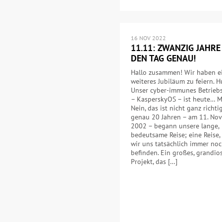
16 NOV 2022
11.11: ZWANZIG JAHRE
DEN TAG GENAU!
Hallo zusammen! Wir haben e
weiteres Jubiläum zu feiern. H
Unser cyber-immunes Betrieb
– KasperskyOS – ist heute… 
Nein, das ist nicht ganz richt
genau 20 Jahren – am 11. No
2002 – begann unsere lange,
bedeutsame Reise; eine Reise, 
wir uns tatsächlich immer no
befinden. Ein großes, grandio
Projekt, das […]