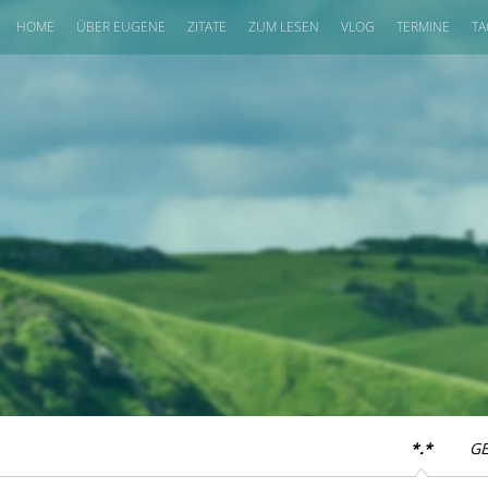
HOME
ÜBER EUGENE
ZITATE
ZUM LESEN
VLOG
TERMINE
TA
*.*
G