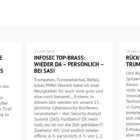
27 JUN 2023
19 JAN 
E
INFOSEC TOP-BRASS:
RÜCK
WIEDER DA – PERSÖNLICH –
TRUM
RS
BEI SAS!
Und di
Spitzen
Trompeten, Trommelwirbel, Beifall,
davon. 
Jubel, Pfiffe! Hiermit habe ich zwei
n von
nicht 
Neuigkeiten für euch: eine gute und
innova
eine noch bessere!… Erstens: In
es
Technol
diesem Jahr werden wir unsere 15.
außer
in Gang
jährliche Cybersecurity-Konferenz
h Tirol
komplex
veranstalten – den Security Analyst
ng zu
sich vi
Summit (SAS). Fünfzehn? Oh mein
können.
Gott, wo ist nur die Zeit geblieben?!
Erfindu
Zweitens: Wir sind endlich wieder
aber oh
offline, d. h. persönlich, d. h. von […]