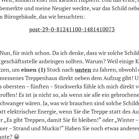
bemerkte und meine Neugier weckte, war das Schild ne
m Bürogebäude, das wir besuchten:
Nun, für mich schon. Da ich denke, dass wir solche Schild
geschäftsstelle anbringen sollten. Warum? Weil einige 
tzen, um
einen (1)
Stock nach
unten
zu fahren, obwohl 
emessenes Treppenhaus direkt neben dem Aufzug gibt! U
 obersten – fünften – Stockwerks fühle ich mich direkt 
roffen! Es ist ja nicht so, als wenn sie alle ein gebrochen
chwanger wären. Ja, was wir brauchen sind solche Schilde
t elektrischer Energie, wenn Sie die Treppe statt des A
„Es gibt Treppen, damit Sie fit bleiben!“ oder „Winter 
er – Strand und Muckis!“ Haben Sie noch etwas andere
nnte? 😀