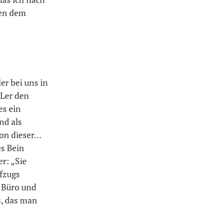
ben dem
er bei uns in
KLer den
es ein
nd als
von dieser…
es Bein
r: „Sie
ufzugs
– Büro und
s, das man