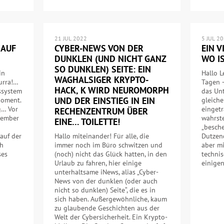
21 JUL 2022
5 JUL 2
 AUF
CYBER-NEWS VON DER
EIN 
DUNKLEN (UND NICHT GANZ
WO I
SO DUNKLEN) SEITE: EIN
in
Hallo L
WAGHALSIGER KRYPTO-
urra!…
Tagen 
HACK, K WIRD NEUROMORPH
ssystem
das Unt
UND DER EINSTIEG IN EIN
Moment.
gleiche
ig… Vor
einget
RECHENZENTRUM ÜBER
vember
wahrst
EINE… TOILETTE!
„besche
auf der
Hallo miteinander! Für alle, die
Dutzend
ch
immer noch im Büro schwitzen und
aber m
ses
(noch) nicht das Glück hatten, in den
techni
Urlaub zu fahren, hier einige
einige
unterhaltsame iNews, alias „Cyber-
News von der dunklen (oder auch
nicht so dunklen) Seite“, die es in
sich haben. Außergewöhnliche, kaum
zu glaubende Geschichten aus der
Welt der Cybersicherheit. Ein Krypto-