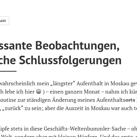
AIN
essante Beobachtungen,
iche Schlussfolgerungen
ahrscheinlich mein „längster“ Aufenthalt in Moskau ge
ch lebe ich hier 😀 ) – einen ganzen Monat – nahm ich kü
outine zur ständigen Änderung meines Aufenthalts
orts
ut, „zurück“ zu sein; aber die Auszeit in Moskau war auch to
…
lüpfe stets in diese Geschäfts-Weltenbummler-Sache – o
Welt, sondern eher mit kleinen Hüpfern. Und das erste, 