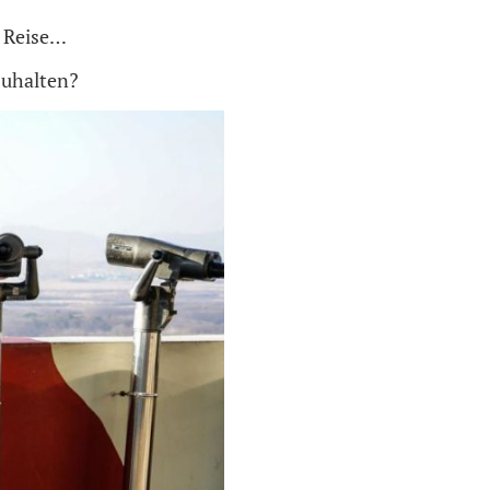
n Reise…
 zuhalten?