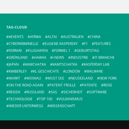
TAG-CLOUD
#EVENTS
AFRIKA
ALTAI
AUSTRALIEN
CHINA
CYBERKRIMINELLE
EUGENE KASPERSKY
F1
FEATURES
FERRARI
FLUGHAFEN
FORMEL 1
GEBURTSTAG
GRÖNLAND
HAWAII
I-NEWS
INDUSTRIE
IT-BRANCHE
JAPAN
KAMCHATKA
KAMTSCHATKA
KASPERSKY LAB
KIMBERLEY
KL GESCHICHTE
LONDON
MALWARE
MARKT
MOSKAU
MUST SEE
NEUSEELAND
NEW YORK
ON THE ROAD AGAIN
PATENT-TROLLE
PATENTE
REISE
REISEN
RUSSLAND
SAS
SICHERHEIT
SOFTWARE
TECHNOLOGIE
TOP 100
VULKANISMUS
WIEDER UNTERWEGS
WISSENSCHAFT