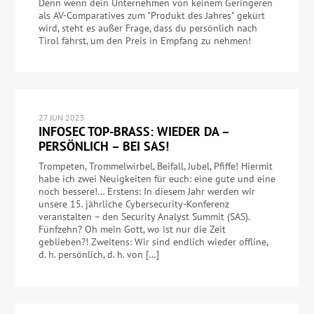
Denn wenn dein Unternehmen von keinem Geringeren
als AV-Comparatives zum "Produkt des Jahres" gekürt
wird, steht es außer Frage, dass du persönlich nach
Tirol fährst, um den Preis in Empfang zu nehmen!
27 JUN 2023
INFOSEC TOP-BRASS: WIEDER DA –
PERSÖNLICH – BEI SAS!
Trompeten, Trommelwirbel, Beifall, Jubel, Pfiffe! Hiermit
habe ich zwei Neuigkeiten für euch: eine gute und eine
noch bessere!… Erstens: In diesem Jahr werden wir
unsere 15. jährliche Cybersecurity-Konferenz
veranstalten – den Security Analyst Summit (SAS).
Fünfzehn? Oh mein Gott, wo ist nur die Zeit
geblieben?! Zweitens: Wir sind endlich wieder offline,
d. h. persönlich, d. h. von […]