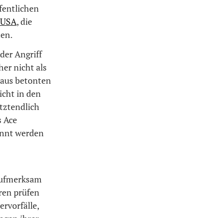
fentlichen
USA
, die
en.
der Angriff
her nicht als
naus betonten
icht in den
tztendlich
s Ace
annt werden
 aufmerksam
eren prüfen
ervorfälle,