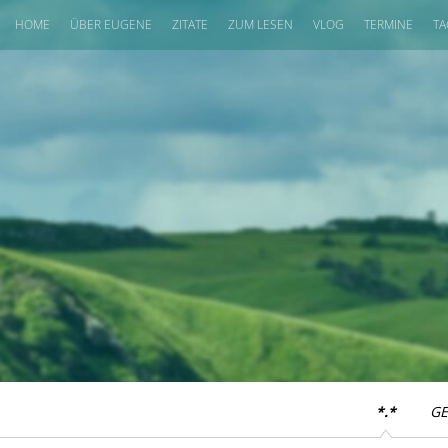
HOME
ÜBER EUGENE
ZITATE
ZUM LESEN
VLOG
TERMINE
TA
*.*
GE