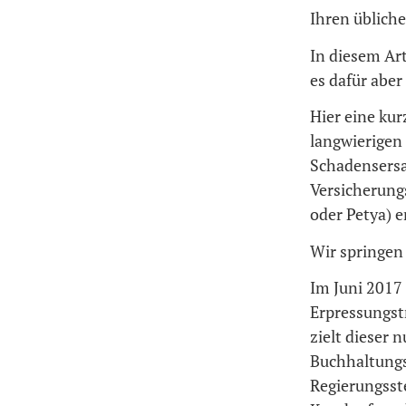
Ihren üblich
In diesem Art
es dafür aber 
Hier eine ku
langwierigen
Schadensersa
Versicherungs
oder Petya) 
Wir springen
Im Juni 2017 
Erpressungstr
zielt dieser 
Buchhaltungs
Regierungsst