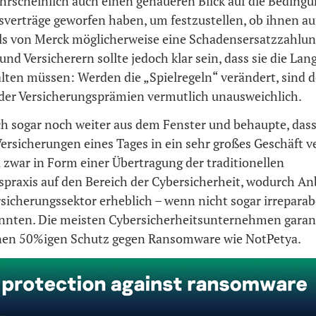
hrscheinlich auch einen genaueren Blick auf die Bedingu
sverträge geworfen haben, um festzustellen, ob ihnen au
ls von Merck möglicherweise eine Schadensersatzzahlun
und Versicherern sollte jedoch klar sein, dass sie die La
lten müssen: Werden die „Spielregeln“ verändert, sind d
er Versicherungsprämien vermutlich unausweichlich.
ch sogar noch weiter aus dem Fenster und behaupte, dass
Versicherungen eines Tages in ein sehr großes Geschäft 
 zwar in Form einer Übertragung der traditionellen
spraxis auf den Bereich der Cybersicherheit, wodurch An
sicherungssektor erheblich – wenn nicht sogar irreparab
nnten. Die meisten Cybersicherheitsunternehmen garan
nen 50%igen Schutz gegen Ransomware wie NotPetya.