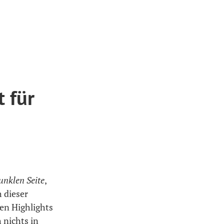
 für
unklen Seite
,
h dieser
ten Highlights
 nichts in