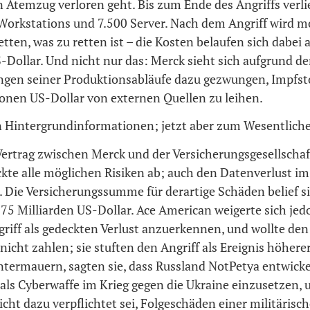
n Atemzug verloren geht. Bis zum Ende des Angriffs verli
Workstations und 7.500 Server. Nach dem Angriff wird 
etten, was zu retten ist – die Kosten belaufen sich dabei 
-Dollar. Und nicht nur das: Merck sieht sich aufgrund de
gen seiner Produktionsabläufe dazu gezwungen, Impfst
ionen US-Dollar von externen Quellen zu leihen.
en Hintergrundinformationen; jetzt aber zum Wesentlich
Vertrag zwischen Merck und der Versicherungsgesellschaf
te alle möglichen Risiken ab; auch den Datenverlust im 
. Die Versicherungssumme für derartige Schäden belief si
75 Milliarden US-Dollar. Ace American weigerte sich jed
riff als gedeckten Verlust anzuerkennen, und wollte den
nicht zahlen; sie stuften den Angriff als Ereignis höhere
ntermauern, sagten sie, dass Russland NotPetya entwicke
als Cyberwaffe im Krieg gegen die Ukraine einzusetzen, 
icht dazu verpflichtet sei, Folgeschäden einer militärisc