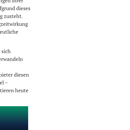
ngen ihrer
fgrund dieses
g zusteht.
ngzeitwirkung
eutliche
 sich
verwandeln
bieter diesen
el –
tieren heute