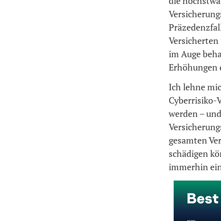
die höchstwa
Versicherung
Präzedenzfal
Versicherten 
im Auge beha
Erhöhungen d
Ich lehne mi
Cyberrisiko-
werden – und
Versicherung
gesamten Ver
schädigen kö
immerhin ei