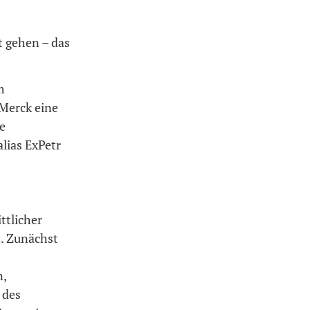
t gehen – das
m
 Merck eine
e
lias ExPetr
ttlicher
t. Zunächst
n,
 des