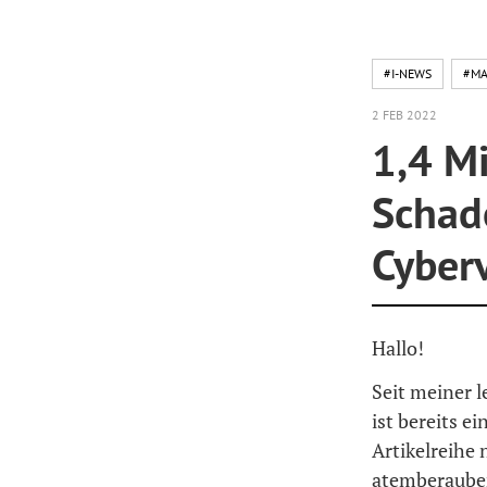
#I-NEWS
#MA
2 FEB 2022
1,4 Mi
Schad
Cyberv
Hallo!
Seit meiner 
ist bereits e
Artikelreihe 
atemberauben