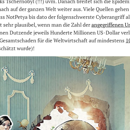
s Tschernobyl (!!!) uvm. Danach breitet sich die Epidemi
ach auf der ganzen Welt weiter aus. Viele Quellen gehen
ss NotPetya bis dato der folgenschwerste Cyberangriff all
nt sehr plausibel, wenn man die Zahl der
angegriffenen 
enen Dutzende jeweils Hunderte Millionen US-Dollar ver
Gesamtschaden für die Weltwirtschaft auf mindestens
1
chätzt wurde)!