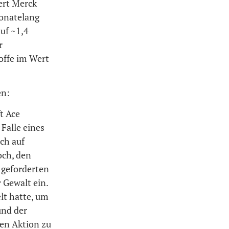
ert Merck
monatelang
auf ~1,4
r
offe im Wert
en:
t Ace
Falle eines
ch auf
och, den
 geforderten
r Gewalt ein.
lt hatte, um
und der
hen Aktion zu