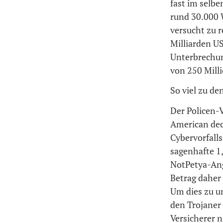
fast im selbe
rund 30.000 
versucht zu r
Milliarden US
Unterbrechun
von 250 Mill
So viel zu d
Der Policen-
American deck
Cybervorfalls
sagenhafte 1,
NotPetya-Ang
Betrag daher 
Um dies zu u
den Trojaner 
Versicherer n