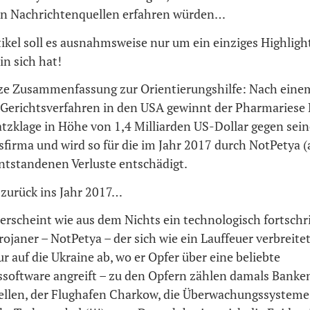
en Nachrichtenquellen erfahren würden…
ikel soll es ausnahmsweise nur um ein einziges Highligh
in sich hat!
rze Zusammenfassung zur Orientierungshilfe: Nach eine
 Gerichtsverfahren in den USA gewinnt der Pharmariese
tzklage in Höhe von 1,4 Milliarden US-Dollar gegen sein
firma und wird so für die im Jahr 2017 durch NotPetya (a
entstandenen Verluste entschädigt.
 zurück ins Jahr 2017…
erscheint wie aus dem Nichts ein technologisch fortschri
ojaner – NotPetya – der sich wie ein Lauffeuer verbreite
nur auf die Ukraine ab, wo er Opfer über eine beliebte
software angreift – zu den Opfern zählen damals Banke
ellen, der Flughafen Charkow, die Überwachungssysteme