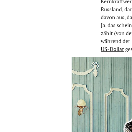
Kernkraftwerk
Russland, dan
davon aus, da
Ja, das schei
zählt (von d
während der 
US-Dollar
ges