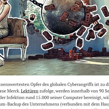
nenswertesten Opfer des globalen Cyberangriffs ist zu di
ese Merck.
Lektüren
zufolge, werden innerhalb von 90 S
der Infektion rund 15.000 seiner Computer bereinigt, w
um-Backup des Unternehmens (verbunden mit dem Hau