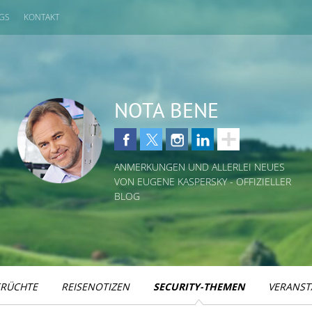
GS
KONTAKT
NOTA BENE
ANMERKUNGEN UND ALLERLEI NEUES
VON EUGENE KASPERSKY - OFFIZIELLER
BLOG
RÜCHTE
REISENOTIZEN
SECURITY-THEMEN
VERANST