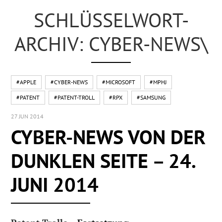
SCHLÜSSELWORT-
ARCHIV: CYBER-NEWS\
#APPLE
#CYBER-NEWS
#MICROSOFT
#MPHJ
#PATENT
#PATENT-TROLL
#RPX
#SAMSUNG
27 JUN 2014
CYBER-NEWS VON DER
DUNKLEN SEITE – 24.
JUNI 2014