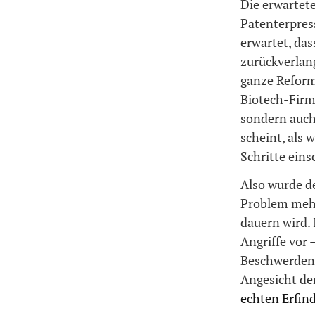
Die erwartet
Patenterpress
erwartet, das
zurückverlan
ganze Reform
Biotech-Firme
sondern auch 
scheint, als 
Schritte ein
Also wurde d
Problem mehr 
dauern wird. 
Angriffe vor
Beschwerden 
Angesicht der
echten Erfin