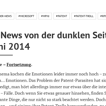
BER-NEWS
#MICROSOFT
#MPHJ
#PATENT
#PATENT-TROLL
#RP
-News von der dunklen Sei
uni 2014
le –
Fortsetzung
.
hema kochen die Emotionen leider immer noch hoch –
n… Emotionen. Das Problem der Patent-Parasiten hat si
ledigt, man hört allerdings immer nur etwas über die int
 – Fälle. Doch wenn Sie etwas genauer hinsehen, finden S
ante Dinge, die nur nicht so stark beachtet werden. Doc
tan – und einiges über Patent-Trolle herausgefunden, zu