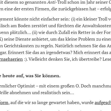
it diesem so genannten
Anti
-Troll schon im Jahr seine
en eine der ersten Firmen, die zurückgebissen hat – erfol
ment könnte nicht einfacher sein: (i) ein kleiner Troll ve
lisch am Boden zerstört und fürchten die Anwaltskosten,
nn plötzlich… (ii) wie durch Zufall ein Retter in der F
) seine Dienste anbietet, um das kleine Problem zu ein
n Gerichtskosten zu regeln. Natürlich nehmen Sie das A
gar. Erinnert Sie das an irgendetwas? Mich erinnert das
rnsehserien
:). Vielleicht denken Sie, ich übertreibe? Le
e heute auf, was Sie können.
ziemlicher Optimist – mit einem großen O. Doch manch
Brille abnehmen und realistisch sein…
form
, auf die wir so lange gewartet haben, wurde
aufgesc