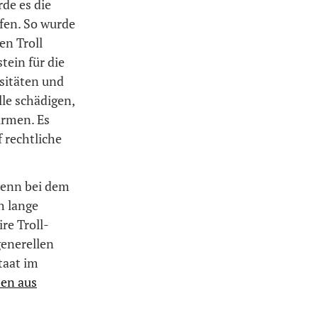
rde es die
ffen. So wurde
en Troll
tein für die
sitäten und
lle schädigen,
irmen. Es
f rechtliche
wenn bei dem
h lange
re Troll-
generellen
taat im
ben aus