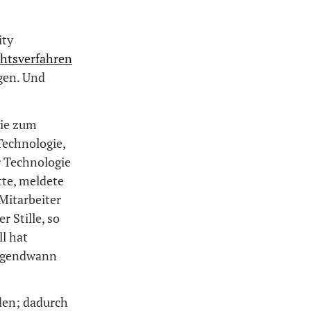
ity
chtsverfahren
gen. Und
gie zum
Technologie,
 Technologie
te, meldete
Mitarbeiter
r Stille, so
l hat
 irgendwann
rden; dadurch