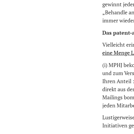
gewinnt jeder
„Behandle an
immer wieder
Das patent-
Vielleicht er
eine Menge 
(i) MPHJ bek
und zum Vers
Ihren Anteil 
direkt aus d
Mailings bom
jeden Mitarbe
Lustigerweise
Initiativen g