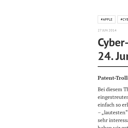
#APPLE
#CY
27 JUN 2014
Cyber
24. J
Patent-Trol
Bei diesem T
eingestreute
einfach so er
– „lautesten“
sehr interess
haben wir ge