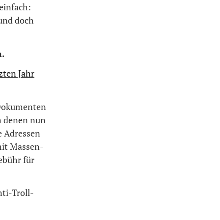
einfach:
 und doch
.
zten Jahr
 Dokumenten
en denen nun
ie Adressen
mit Massen-
ebühr für
ti-Troll-