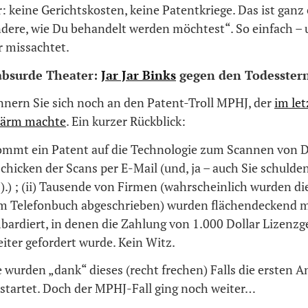
: keine Gerichtskosten, keine Patentkriege. Das ist ganz 
dere, wie Du behandelt werden möchtest“. So einfach –
 missachtet.
absurde Theater:
Jar Jar Binks
gegen den Todesstern
innern Sie sich noch an den Patent-Troll MPHJ, der
im let
Lärm machte
. Ein kurzer Rückblick:
ommt ein Patent auf die Technologie zum Scannen von
chicken der Scans per E-Mail (und, ja – auch Sie schuld
:).) ; (ii) Tausende von Firmen (wahrscheinlich wurden d
em Telefonbuch abgeschrieben) wurden flächendeckend 
bardiert, in denen die Zahlung von 1.000 Dollar Lizenzg
iter gefordert wurde. Kein Witz.
 wurden „dank“ dieses (recht frechen) Falls die ersten An
estartet. Doch der MPHJ-Fall ging noch weiter…