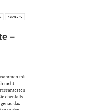
X
#SAMSUNG
te –
 zusammen mit
ch nicht
eressantesten
ie ebenfalls
h genau das
 denen der