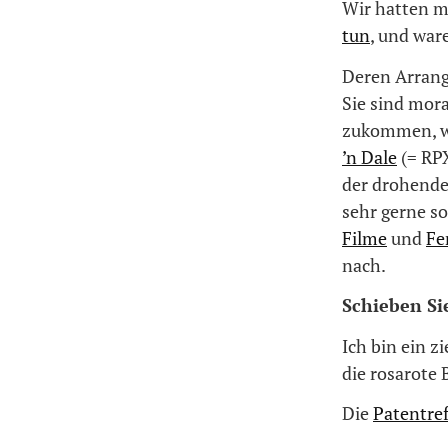
Wir hatten m
tun
, und war
Deren Arrange
Sie sind mora
zukommen, we
’n Dale
(= RPX
der drohende
sehr gerne so
Filme
und
Fe
nach.
Schieben Si
Ich bin ein 
die rosarote 
Die
Patentre