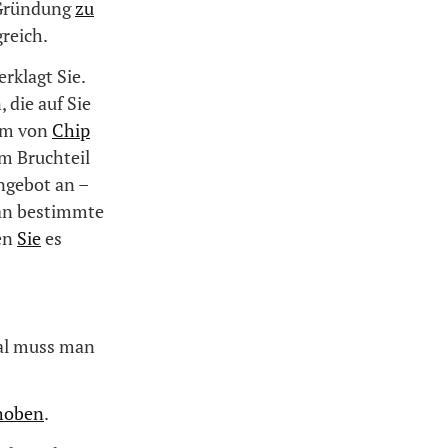
r Gründung
zu
greich.
rklagt Sie.
 die auf Sie
orm von
Chip
em Bruchteil
ngebot an –
 an bestimmte
sen
Sie
es
mal muss man
hoben
.