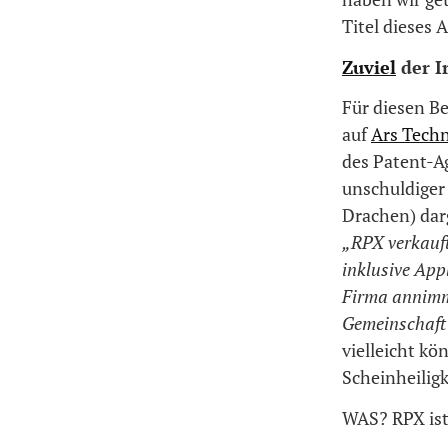
Titel dieses 
Zuviel
der I
Für diesen Be
auf
Ars Techn
des Patent-A
unschuldiger
Drachen) darg
„RPX verkauft
inklusive App
Firma annimmt
Gemeinschaft 
vielleicht kö
Scheinheiligk
WAS? RPX ist