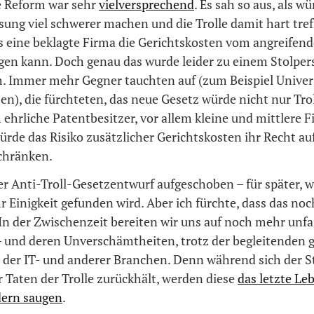
e Reform war sehr
vielversprechend
. Es sah so aus, als wü
ung viel schwerer machen und die Trolle damit hart tre
s eine beklagte Firma die Gerichtskosten vom angreifend
gen kann. Doch genau das wurde leider zu einem Stolpers
. Immer mehr Gegner tauchten auf (zum Beispiel Univer
n), die fürchteten, das neue Gesetz würde nicht nur Tro
ehrliche Patentbesitzer, vor allem kleine und mittlere F
würde das Risiko zusätzlicher Gerichtskosten ihr Recht au
schränken.
er Anti-Troll-Gesetzentwurf aufgeschoben – für später, 
Einigkeit gefunden wird. Aber ich fürchte, dass das noc
In der Zwischenzeit bereiten wir uns auf noch mehr unfai
 – und deren Unverschämtheiten, trotz der begleitenden 
der IT- und anderer Branchen. Denn während sich der S
 Taten der Trolle zurückhält, werden diese
das letzte Le
dern saugen
.