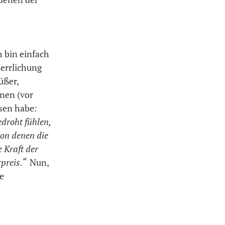
h bin einfach
herrlichung
üßer,
nen (vor
esen habe
:
edroht fühlen,
von denen die
 Kraft der
preis.“
Nun,
e