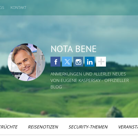
GS
KONTAKT
NOTA BENE
ANMERKUNGEN UND ALLERLEI NEUES
VON EUGENE KASPERSKY - OFFIZIELLER
BLOG
ERÜCHTE
REISENOTIZEN
SECURITY-THEMEN
VERANST