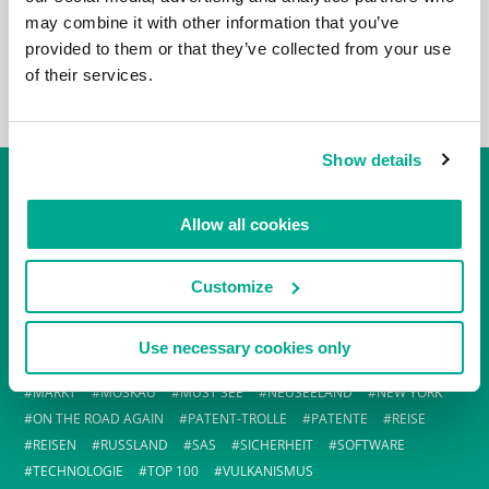
may combine it with other information that you’ve
provided to them or that they’ve collected from your use
of their services.
Show details
TAG-CLOUD
Allow all cookies
#EVENTS
AFRIKA
ALTAI
AUSTRALIEN
CHINA
CYBERKRIMINELLE
EUGENE KASPERSKY
F1
FEATURES
Customize
FERRARI
FLUGHAFEN
FORMEL 1
GEBURTSTAG
GRÖNLAND
HAWAII
I-NEWS
INDUSTRIE
IT-BRANCHE
JAPAN
KAMCHATKA
KAMTSCHATKA
KASPERSKY LAB
Use necessary cookies only
KIMBERLEY
KL GESCHICHTE
LONDON
MALWARE
MARKT
MOSKAU
MUST SEE
NEUSEELAND
NEW YORK
ON THE ROAD AGAIN
PATENT-TROLLE
PATENTE
REISE
REISEN
RUSSLAND
SAS
SICHERHEIT
SOFTWARE
TECHNOLOGIE
TOP 100
VULKANISMUS