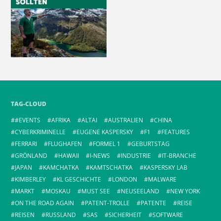
TAG-CLOUD
#EVENTS
AFRIKA
ALTAI
AUSTRALIEN
CHINA
CYBERKRIMINELLE
EUGENE KASPERSKY
F1
FEATURES
FERRARI
FLUGHAFEN
FORMEL 1
GEBURTSTAG
GRÖNLAND
HAWAII
I-NEWS
INDUSTRIE
IT-BRANCHE
JAPAN
KAMCHATKA
KAMTSCHATKA
KASPERSKY LAB
KIMBERLEY
KL GESCHICHTE
LONDON
MALWARE
MARKT
MOSKAU
MUST SEE
NEUSEELAND
NEW YORK
ON THE ROAD AGAIN
PATENT-TROLLE
PATENTE
REISE
REISEN
RUSSLAND
SAS
SICHERHEIT
SOFTWARE