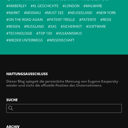
KIMBERLEY
KL GESCHICHTE
LONDON
MALWARE
MARKT
MOSKAU
MUST SEE
NEUSEELAND
NEW YORK
ON THE ROAD AGAIN
PATENT-TROLLE
PATENTE
REISE
REISEN
RUSSLAND
SAS
SICHERHEIT
SOFTWARE
TECHNOLOGIE
TOP 100
VULKANISMUS
WIEDER UNTERWEGS
WISSENSCHAFT
HAFTUNGSAUSSCHLUSS
Dieser Blog spiegelt die persönliche Meinung von Eugene Kaspersky
wieder und nicht die offizielle Position des Unternehmens.
SUCHE
ARCHIV