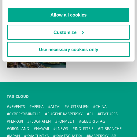
Allow all cookies
Customize
Use necessary cookies only
TAG-CLOUD
#EVENTS
AFRIKA
ALTAI
AUSTRALIEN
CHINA
CYBERKRIMINELLE
EUGENE KASPERSKY
F1
FEATURES
FERRARI
FLUGHAFEN
FORMEL 1
GEBURTSTAG
GRÖNLAND
HAWAII
I-NEWS
INDUSTRIE
IT-BRANCHE
JAPAN
KAMCHATKA
KAMTSCHATKA
KASPERSKY LAB