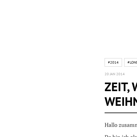
#2014
#LON
20 JAN 2014
ZEIT,
WEIH
Hallo zusam