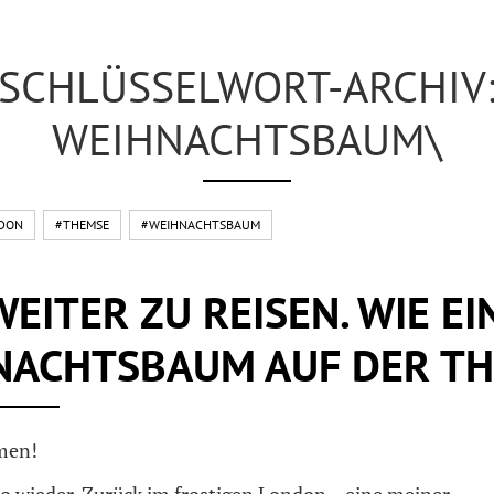
SCHLÜSSELWORT-ARCHIV
WEIHNACHTSBAUM\
DON
#THEMSE
#WEIHNACHTSBAUM
 WEITER ZU REISEN. WIE EI
NACHTSBAUM AUF DER TH
men!