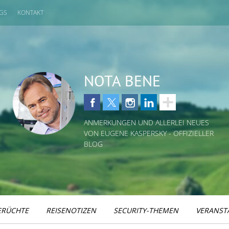
GS
KONTAKT
NOTA BENE
ANMERKUNGEN UND ALLERLEI NEUES
VON EUGENE KASPERSKY - OFFIZIELLER
BLOG
ERÜCHTE
REISENOTIZEN
SECURITY-THEMEN
VERANST