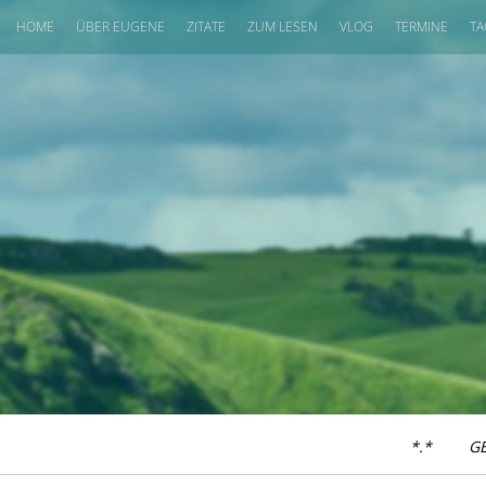
HOME
ÜBER EUGENE
ZITATE
ZUM LESEN
VLOG
TERMINE
TA
*.*
G