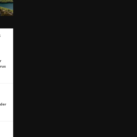
s
r
irus
 der