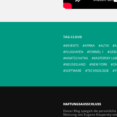
TAG-CLOUD
#EVENTS
AFRIKA
ALTAI
A
FLUGHAFEN
FORMEL 1
GEB
KAMTSCHATKA
KASPERSKY LAB
NEUSEELAND
NEW YORK
ON
SOFTWARE
TECHNOLOGIE
T
HAFTUNGSAUSSCHLUSS
Dieser Blog spiegelt die persönliche
Meinung von Eugene Kaspersky wi