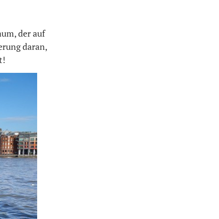
aum, der auf
erung daran,
t!