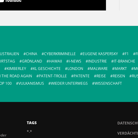
USTRALIEN
CHINA
CYBERKRIMINELLE
EUGENE KASPERSKY
F1
F
URTSTAG
GRÖNLAND
HAWAII
I-NEWS
INDUSTRIE
IT-BRANCHE
KIMBERLEY
KL GESCHICHTE
LONDON
MALWARE
MARKT
M
 THE ROAD AGAIN
PATENT-TROLLE
PATENTE
REISE
REISEN
RU
OP 100
VULKANISMUS
WIEDER UNTERWEGS
WISSENSCHAFT
TAGS
DATENSCH
*.*
VERDÄCHTI
eder