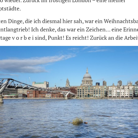
so wieder. Zurück im frostigen London – eine meiner
ptstädte.
ten Dinge, die ich diesmal hier sah, war ein Weihnachtsb
ntlangtrieb! Ich denke, das war ein Zeichen… eine Erinn
tage v o r b e i sind, Punkt! Es reicht! Zurück an die Arbei