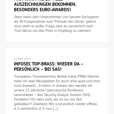
AUSZEICHNUNGEN BEKOMMEN.
BESONDERS EURO-AWARDS!
Denn wenn dein Unternehmen von keinem Geringeren
als AV-Comparatives zum "Produkt des Jahres" gekürt
wird, steht es außer Frage, dass du persönlich nach
Tirol fährst, um den Preis in Empfang zu nehmen!
27 JUN 2023
INFOSEC TOP-BRASS: WIEDER DA –
PERSÖNLICH – BEI SAS!
Trompeten, Trommelwirbel, Beifall, Jubel, Pfiffe! Hiermit
habe ich zwei Neuigkeiten für euch: eine gute und eine
noch bessere!… Erstens: In diesem Jahr werden wir
unsere 15. jährliche Cybersecurity-Konferenz
veranstalten – den Security Analyst Summit (SAS).
Fünfzehn? Oh mein Gott, wo ist nur die Zeit
geblieben?! Zweitens: Wir sind endlich wieder offline,
d. h. persönlich, d. h. von […]