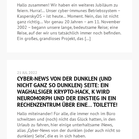
Hallo zusammen! Wir haben ein weiteres Jubiläum zu
feiern. Hurra!… Unser cyber-immunes Betriebssystem –
KasperskyOS – ist heute… Moment. Nein, das ist nicht
ganz richtig… Vor genau 20 Jahren – am 11. November
2002 – begann unsere lange, bedeutsame Reise; eine
Reise, auf der wir uns tatsächlich immer noch befinden.
Ein großes, grandioses Projekt, das […]
21 JUL 2022
CYBER-NEWS VON DER DUNKLEN (UND
NICHT GANZ SO DUNKLEN) SEITE: EIN
WAGHALSIGER KRYPTO-HACK, K WIRD
NEUROMORPH UND DER EINSTIEG IN EIN
RECHENZENTRUM ÜBER EINE… TOILETTE!
Hallo miteinander! Für alle, die immer noch im Büro
schwitzen und (noch) nicht das Glück hatten, in den
Urlaub zu fahren, hier einige unterhaltsame iNews,
alias „Cyber-News von der dunklen (oder auch nicht so
dunklen) Seite“, die es in sich haben.