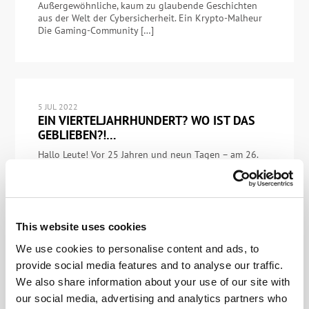
Außergewöhnliche, kaum zu glaubende Geschichten
aus der Welt der Cybersicherheit. Ein Krypto-Malheur
Die Gaming-Community […]
5 JUL 2022
EIN VIERTELJAHRHUNDERT? WO IST DAS
GEBLIEBEN?!…
Hallo Leute! Vor 25 Jahren und neun Tagen – am 26.
Juni 1997 – wurde das Unternehmen, das zufällig den
gleichen Namen wie ich trägt, eingetragen. Und es
waren im wahrsten Sinne des Wortes „bescheidene
Anfänge“: etwa ein Dutzend Leute mit null Umsatz –
aber mit einigen besonderen technischen Kenntnissen
This website uses cookies
und einigen ebenso besonderen und […]
We use cookies to personalise content and ads, to
provide social media features and to analyse our traffic.
We also share information about your use of our site with
MEHR
our social media, advertising and analytics partners who