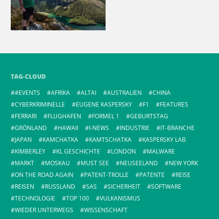
TAG-CLOUD
#EVENTS
AFRIKA
ALTAI
AUSTRALIEN
CHINA
CYBERKRIMINELLE
EUGENE KASPERSKY
F1
FEATURES
FERRARI
FLUGHAFEN
FORMEL 1
GEBURTSTAG
GRÖNLAND
HAWAII
I-NEWS
INDUSTRIE
IT-BRANCHE
JAPAN
KAMCHATKA
KAMTSCHATKA
KASPERSKY LAB
KIMBERLEY
KL GESCHICHTE
LONDON
MALWARE
MARKT
MOSKAU
MUST SEE
NEUSEELAND
NEW YORK
ON THE ROAD AGAIN
PATENT-TROLLE
PATENTE
REISE
REISEN
RUSSLAND
SAS
SICHERHEIT
SOFTWARE
TECHNOLOGIE
TOP 100
VULKANISMUS
WIEDER UNTERWEGS
WISSENSCHAFT