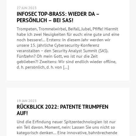
27 JUN 2023
INFOSEC TOP-BRASS: WIEDER DA –
PERSÖNLICH – BEI SAS!
Trompeten, Trommelwirbel, Beifall, Jubel, Pfiffe! Hiermit
habe ich zwei Neuigkeiten für euch: eine gute und eine
noch bessere!… Erstens: In diesem Jahr werden wir
unsere 15. jährliche Cybersecurity-Konferenz
veranstalten – den Security Analyst Summit (SAS).
Fünfzehn? Oh mein Gott, wo ist nur die Zeit
geblieben?! Zweitens: Wir sind endlich wieder offline,
d. h. persönlich, d. h. von […]
19 JAN 2023
RÜCKBLICK 2022: PATENTE TRUMPFEN
AUF!
Und die Erfindung neuer Spitzentechnologien ist nur
ein Teil davon. Moment, nein: Lassen Sie uns nicht so
kategorisch denken… Eine innovative, bahnbrechende