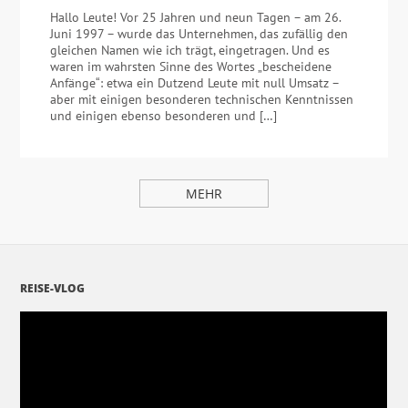
Hallo Leute! Vor 25 Jahren und neun Tagen – am 26.
Juni 1997 – wurde das Unternehmen, das zufällig den
gleichen Namen wie ich trägt, eingetragen. Und es
waren im wahrsten Sinne des Wortes „bescheidene
Anfänge“: etwa ein Dutzend Leute mit null Umsatz –
aber mit einigen besonderen technischen Kenntnissen
und einigen ebenso besonderen und […]
MEHR
REISE-VLOG