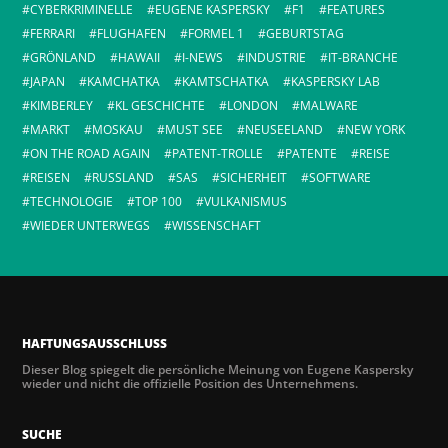
CYBERKRIMINELLE
EUGENE KASPERSKY
F1
FEATURES
FERRARI
FLUGHAFEN
FORMEL 1
GEBURTSTAG
GRÖNLAND
HAWAII
I-NEWS
INDUSTRIE
IT-BRANCHE
JAPAN
KAMCHATKA
KAMTSCHATKA
KASPERSKY LAB
KIMBERLEY
KL GESCHICHTE
LONDON
MALWARE
MARKT
MOSKAU
MUST SEE
NEUSEELAND
NEW YORK
ON THE ROAD AGAIN
PATENT-TROLLE
PATENTE
REISE
REISEN
RUSSLAND
SAS
SICHERHEIT
SOFTWARE
TECHNOLOGIE
TOP 100
VULKANISMUS
WIEDER UNTERWEGS
WISSENSCHAFT
HAFTUNGSAUSSCHLUSS
Dieser Blog spiegelt die persönliche Meinung von Eugene Kaspersky
wieder und nicht die offizielle Position des Unternehmens.
SUCHE