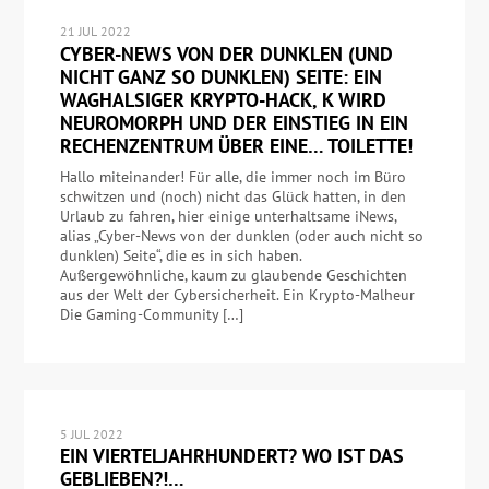
21 JUL 2022
CYBER-NEWS VON DER DUNKLEN (UND
NICHT GANZ SO DUNKLEN) SEITE: EIN
WAGHALSIGER KRYPTO-HACK, K WIRD
NEUROMORPH UND DER EINSTIEG IN EIN
RECHENZENTRUM ÜBER EINE… TOILETTE!
Hallo miteinander! Für alle, die immer noch im Büro
schwitzen und (noch) nicht das Glück hatten, in den
Urlaub zu fahren, hier einige unterhaltsame iNews,
alias „Cyber-News von der dunklen (oder auch nicht so
dunklen) Seite“, die es in sich haben.
Außergewöhnliche, kaum zu glaubende Geschichten
aus der Welt der Cybersicherheit. Ein Krypto-Malheur
Die Gaming-Community […]
5 JUL 2022
EIN VIERTELJAHRHUNDERT? WO IST DAS
GEBLIEBEN?!…