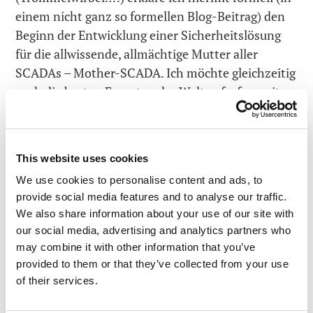
einem nicht ganz so formellen Blog-Beitrag) den
Beginn der Entwicklung einer Sicherheitslösung
für die allwissende, allmächtige Mutter aller
SCADAs – Mother-SCADA. Ich möchte gleichzeitig
auch die besten Experten der Welt aufrufen, mit
uns zusammenzuarbeiten, um uns bei der
Entwicklung und Implementierung des benötigen
Sicherheitssystems für Mother-SCADA und das
This website uses cookies
dafür nötige sichere Betriebssystem zu
We use cookies to personalise content and ads, to
unterstützen. Willkommen!
provide social media features and to analyse our traffic.
Das ist jetzt aber alls zu Matrix-SCADA. Es gibt
We also share information about your use of our site with
our social media, advertising and analytics partners who
noch mehr
weltbewegende
Neuigkeiten zu
may combine it with other information that you’ve
erzählen!…
provided to them or that they’ve collected from your use
of their services.