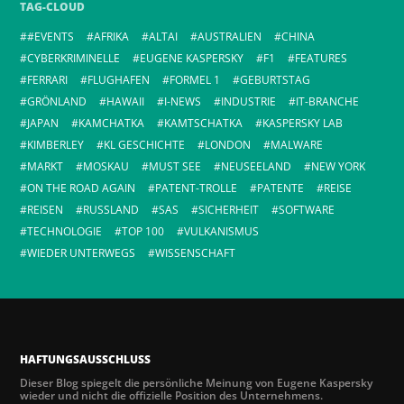
TAG-CLOUD
#EVENTS
AFRIKA
ALTAI
AUSTRALIEN
CHINA
CYBERKRIMINELLE
EUGENE KASPERSKY
F1
FEATURES
FERRARI
FLUGHAFEN
FORMEL 1
GEBURTSTAG
GRÖNLAND
HAWAII
I-NEWS
INDUSTRIE
IT-BRANCHE
JAPAN
KAMCHATKA
KAMTSCHATKA
KASPERSKY LAB
KIMBERLEY
KL GESCHICHTE
LONDON
MALWARE
MARKT
MOSKAU
MUST SEE
NEUSEELAND
NEW YORK
ON THE ROAD AGAIN
PATENT-TROLLE
PATENTE
REISE
REISEN
RUSSLAND
SAS
SICHERHEIT
SOFTWARE
TECHNOLOGIE
TOP 100
VULKANISMUS
WIEDER UNTERWEGS
WISSENSCHAFT
HAFTUNGSAUSSCHLUSS
Dieser Blog spiegelt die persönliche Meinung von Eugene Kaspersky
wieder und nicht die offizielle Position des Unternehmens.