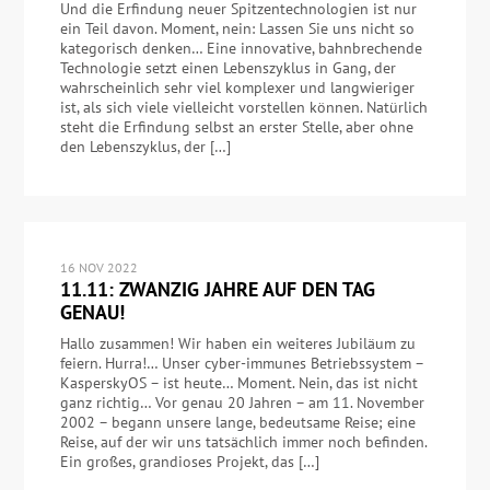
Und die Erfindung neuer Spitzentechnologien ist nur
ein Teil davon. Moment, nein: Lassen Sie uns nicht so
kategorisch denken… Eine innovative, bahnbrechende
Technologie setzt einen Lebenszyklus in Gang, der
wahrscheinlich sehr viel komplexer und langwieriger
ist, als sich viele vielleicht vorstellen können. Natürlich
steht die Erfindung selbst an erster Stelle, aber ohne
den Lebenszyklus, der […]
16 NOV 2022
11.11: ZWANZIG JAHRE AUF DEN TAG
GENAU!
Hallo zusammen! Wir haben ein weiteres Jubiläum zu
feiern. Hurra!… Unser cyber-immunes Betriebssystem –
KasperskyOS – ist heute… Moment. Nein, das ist nicht
ganz richtig… Vor genau 20 Jahren – am 11. November
2002 – begann unsere lange, bedeutsame Reise; eine
Reise, auf der wir uns tatsächlich immer noch befinden.
Ein großes, grandioses Projekt, das […]