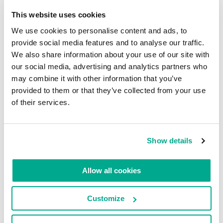
Bay-Sands
-Hotel). Und der Bonus für mich ist,
This website uses cookies
dass das Frühstück meist chinesisch ist (Mjam!),
We use cookies to personalise content and ads, to
so wie auch das Mittag- und Abendessen :).
provide social media features and to analyse our traffic.
Es gibt nur zwei Nachteile: Zum einen ist es
We also share information about your use of our site with
unanständig heiß und feucht (denn der Äquator ist
our social media, advertising and analytics partners who
nicht weit), zum anderen bringt der Wind
may combine it with other information that you’ve
provided to them or that they’ve collected from your use
manchmal nicht gerade die schönsten Düfte von
of their services.
der nahen Ölraffinierie.
Ach – da ist noch etwas anderes: Alles hier ist so
verdammt teuer. Und ich habe gedacht, Moskau sei
Show details
schlimm. Nein – hier ist es schlimmer!
Allow all cookies
Ein paar weitere Bilder finden Sie
hier
.
Das war’s Leute. Bis zum nächsten Mal – aus
Customize
Texas!…