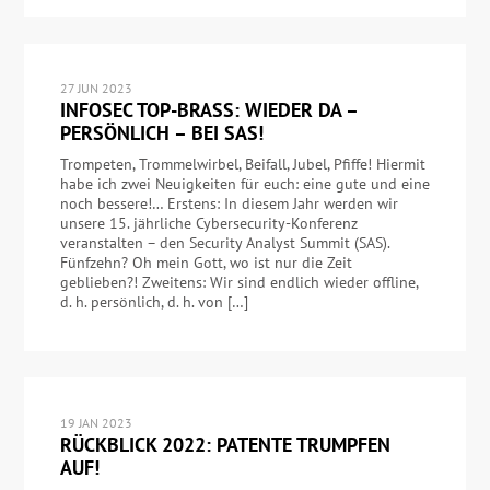
27 JUN 2023
INFOSEC TOP-BRASS: WIEDER DA –
PERSÖNLICH – BEI SAS!
Trompeten, Trommelwirbel, Beifall, Jubel, Pfiffe! Hiermit
habe ich zwei Neuigkeiten für euch: eine gute und eine
noch bessere!… Erstens: In diesem Jahr werden wir
unsere 15. jährliche Cybersecurity-Konferenz
veranstalten – den Security Analyst Summit (SAS).
Fünfzehn? Oh mein Gott, wo ist nur die Zeit
geblieben?! Zweitens: Wir sind endlich wieder offline,
d. h. persönlich, d. h. von […]
19 JAN 2023
RÜCKBLICK 2022: PATENTE TRUMPFEN
AUF!