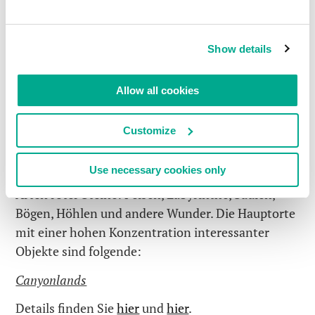
Quelle
Show details
Allow all cookies
6.
Utah/Arizona Red Rocks, Arches und Caves
Customize
Rote Felsformationen, verstreut über riesige
Gebiete zweier benachbarter Staaten – Utah und
Use necessary cookies only
Arizona. Enorme Ausmaße von verschiedenen
Arten roter Steine: Felsen, Labyrinthe, Säulen,
Bögen, Höhlen und andere Wunder. Die Hauptorte
mit einer hohen Konzentration interessanter
Objekte sind folgende:
Canyonlands
Details finden Sie
hier
und
hier
.