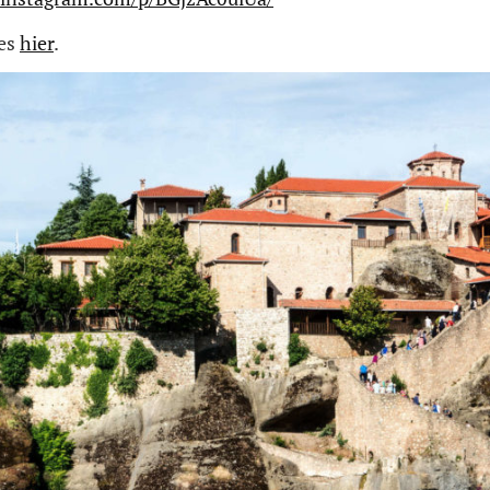
 es
hier
.