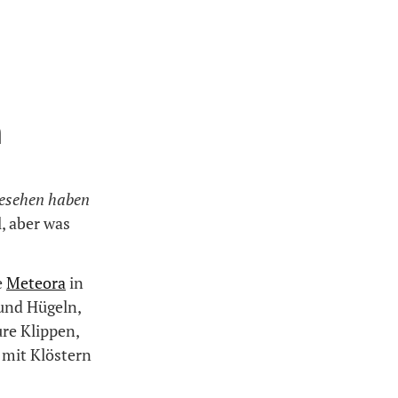
n
gesehen haben
, aber was
e
Meteora
in
und Hügeln,
re Klippen,
 mit Klöstern