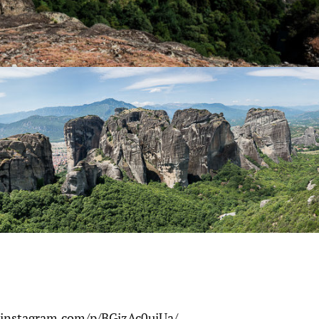
.instagram.com/p/BGjzAc0uiUa/