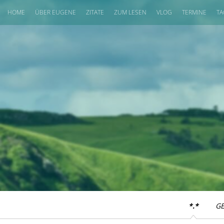
HOME
ÜBER EUGENE
ZITATE
ZUM LESEN
VLOG
TERMINE
TA
*.*
G