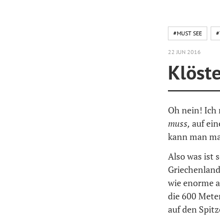
#MUST SEE
#
22 JUN 2016
Klöste
Oh nein! Ic
muss,
auf ei
kann man ma
Also was ist 
Griechenland
wie enorme a
die 600 Meter
auf den Spitz