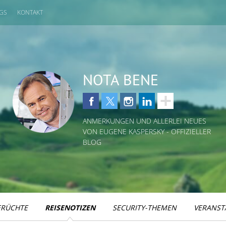
GS
KONTAKT
NOTA BENE
ANMERKUNGEN UND ALLERLEI NEUES
VON EUGENE KASPERSKY - OFFIZIELLER
BLOG
ERÜCHTE
REISENOTIZEN
SECURITY-THEMEN
VERANST