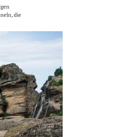
igen
neln, die