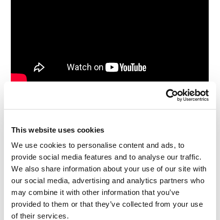
Die
Fahrzeug-Ferndiagnose
kam 2001 auf den
Markt und bis 2003 hatten die vernetzten Autos
This website uses cookies
gelernt, wie man dem Hersteller Berichte über den
We use cookies to personalise content and ads, to
Zustand des Autos übermittelt.
Telematische
provide social media features and to analyse our traffic.
Datenblöcke
kamen 2007 hinzu.
We also share information about your use of our site with
our social media, advertising and analytics partners who
Im Jahr 2014 war Audi das erste Unternehmen,
may combine it with other information that you’ve
das die Möglichkeit anbot,
4G-LTE-W-Lan-
provided to them or that they’ve collected from your use
Hotspots
in ein Fahrzeug einzubauen. 2015 bot
of their services.