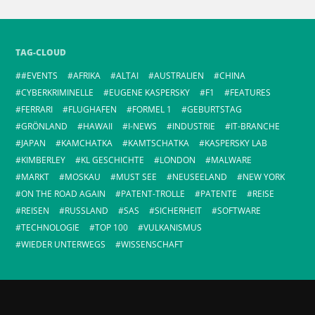
TAG-CLOUD
#EVENTS
AFRIKA
ALTAI
AUSTRALIEN
CHINA
CYBERKRIMINELLE
EUGENE KASPERSKY
F1
FEATURES
FERRARI
FLUGHAFEN
FORMEL 1
GEBURTSTAG
GRÖNLAND
HAWAII
I-NEWS
INDUSTRIE
IT-BRANCHE
JAPAN
KAMCHATKA
KAMTSCHATKA
KASPERSKY LAB
KIMBERLEY
KL GESCHICHTE
LONDON
MALWARE
MARKT
MOSKAU
MUST SEE
NEUSEELAND
NEW YORK
ON THE ROAD AGAIN
PATENT-TROLLE
PATENTE
REISE
REISEN
RUSSLAND
SAS
SICHERHEIT
SOFTWARE
TECHNOLOGIE
TOP 100
VULKANISMUS
WIEDER UNTERWEGS
WISSENSCHAFT