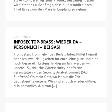
als AV-Comparatives zum "Produkt des Jahres" gekürt
wird, steht es außer Frage, dass du persönlich nach
Tirol fährst, um den Preis in Empfang zu nehmen!
27 JUN 2023
INFOSEC TOP-BRASS: WIEDER DA –
PERSÖNLICH – BEI SAS!
Trompeten, Trommelwirbel, Beifall, Jubel, Pfiffe! Hiermit
habe ich zwei Neuigkeiten für euch: eine gute und eine
noch bessere!… Erstens: In diesem Jahr werden wir
unsere 15. jährliche Cybersecurity-Konferenz
veranstalten – den Security Analyst Summit (SAS).
Fünfzehn? Oh mein Gott, wo ist nur die Zeit
geblieben?! Zweitens: Wir sind endlich wieder offline,
d. h. persönlich, d. h. von […]