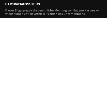
HAFTUNGSAUSSCHLUSS
Dieser Blog spiegelt die persönliche Meinung von Eugene Kaspersky
wieder und nicht die offizielle Position des Unternehmens.
SUCHE
ARCHIV
MONAT AUSWÄHLEN