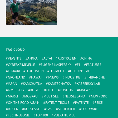
TAG-CLOUD
#EVENTS
AFRIKA
ALTAI
AUSTRALIEN
CHINA
CYBERKRIMINELLE
EUGENE KASPERSKY
F1
FEATURES
FERRARI
FLUGHAFEN
FORMEL 1
GEBURTSTAG
GRÖNLAND
HAWAII
I-NEWS
INDUSTRIE
IT-BRANCHE
JAPAN
KAMCHATKA
KAMTSCHATKA
KASPERSKY LAB
KIMBERLEY
KL GESCHICHTE
LONDON
MALWARE
MARKT
MOSKAU
MUST SEE
NEUSEELAND
NEW YORK
ON THE ROAD AGAIN
PATENT-TROLLE
PATENTE
REISE
REISEN
RUSSLAND
SAS
SICHERHEIT
SOFTWARE
TECHNOLOGIE
TOP 100
VULKANISMUS