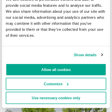
sind alle noch da und fuhren genau so wie früher
provide social media features and to analyse our traffic.
im schweizer Tempo: laaaangsaaam.
We also share information about your use of our site with
our social media, advertising and analytics partners who
may combine it with other information that you’ve
provided to them or that they’ve collected from your use
of their services.
Show details
Allow all cookies
Blühende Kastanienbäume…
Customize
Use necessary cookies only