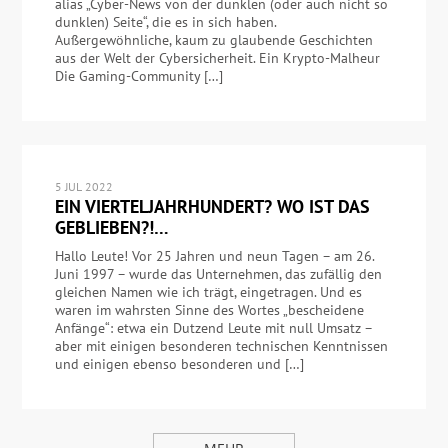
alias „Cyber-News von der dunklen (oder auch nicht so
dunklen) Seite“, die es in sich haben.
Außergewöhnliche, kaum zu glaubende Geschichten
aus der Welt der Cybersicherheit. Ein Krypto-Malheur
Die Gaming-Community […]
5 JUL 2022
EIN VIERTELJAHRHUNDERT? WO IST DAS
GEBLIEBEN?!…
Hallo Leute! Vor 25 Jahren und neun Tagen – am 26.
Juni 1997 – wurde das Unternehmen, das zufällig den
gleichen Namen wie ich trägt, eingetragen. Und es
waren im wahrsten Sinne des Wortes „bescheidene
Anfänge“: etwa ein Dutzend Leute mit null Umsatz –
aber mit einigen besonderen technischen Kenntnissen
und einigen ebenso besonderen und […]