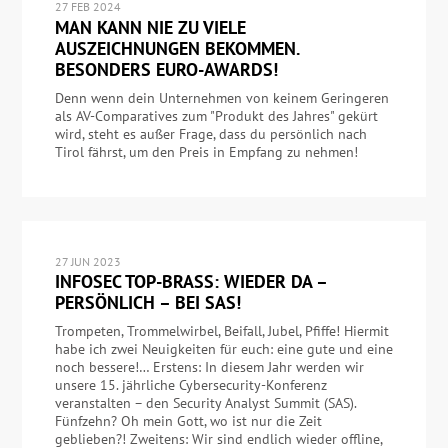
27 FEB 2024
MAN KANN NIE ZU VIELE
AUSZEICHNUNGEN BEKOMMEN.
BESONDERS EURO-AWARDS!
Denn wenn dein Unternehmen von keinem Geringeren
als AV-Comparatives zum "Produkt des Jahres" gekürt
wird, steht es außer Frage, dass du persönlich nach
Tirol fährst, um den Preis in Empfang zu nehmen!
27 JUN 2023
INFOSEC TOP-BRASS: WIEDER DA –
PERSÖNLICH – BEI SAS!
Trompeten, Trommelwirbel, Beifall, Jubel, Pfiffe! Hiermit
habe ich zwei Neuigkeiten für euch: eine gute und eine
noch bessere!… Erstens: In diesem Jahr werden wir
unsere 15. jährliche Cybersecurity-Konferenz
veranstalten – den Security Analyst Summit (SAS).
Fünfzehn? Oh mein Gott, wo ist nur die Zeit
geblieben?! Zweitens: Wir sind endlich wieder offline,