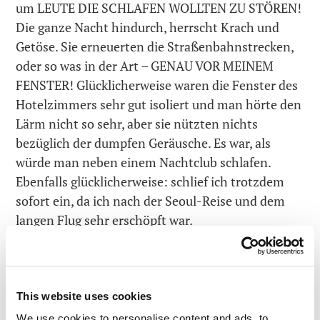
um LEUTE DIE SCHLAFEN WOLLTEN ZU STÖREN!
Die ganze Nacht hindurch, herrscht Krach und
Getöse. Sie erneuerten die Straßenbahnstrecken,
oder so was in der Art – GENAU VOR MEINEM
FENSTER! Glücklicherweise waren die Fenster des
Hotelzimmers sehr gut isoliert und man hörte den
Lärm nicht so sehr, aber sie nützten nichts
bezüglich der dumpfen Geräusche. Es war, als
würde man neben einem Nachtclub schlafen.
Ebenfalls glücklicherweise: schlief ich trotzdem
sofort ein, da ich nach der Seoul-Reise und dem
langen Flug sehr erschöpft war.
Ich wachte um 6.30 Uhr wegen dem Geschrei
draußen auf. Nach dem Frühstück hatte ich Zeit
für einen kurzen Spaziergang durch das
This website uses cookies
Stadtzentrum. Der See, die Schwäne, die Dampfer
We use cookies to personalise content and ads, to